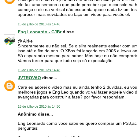
ele faz uma semana o que pude perceber que o console na h
começo e ele na vertical não esquenta quase nada fiz um teste
aparecer mais novidades eu faço um vídeo para vocês ok
15 de julho de 2010 às 14:46
Eng Leonardo - CJBr
disse...
@ Airke
Sinceramente eu não sei. Se o slim realmente estiver com u
isso até o fim do ano. O XBox foi lançado em 2005 e levou a
Só esparando mesmo para saber. Mas hoje eu não compraria
Vamos torcer para que tudo seja só expeculação.
15 de julho de 2010 às 14:48
JVTROVAO
disse...
Cara eu adorei o video mas eu ainda tenho 2 duvidas, eu vou
melhores jogos e Eng Leo quando vc vai fazer aquele video do
avançadas para construir a fase? por favor respondam.
15 de julho de 2010 às 14:50
Anônimo disse...
Eng Leonardo como você sabe eu quero comprar um PS3,ac
perguntas: