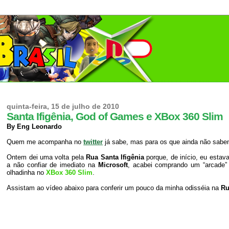
quinta-feira, 15 de julho de 2010
Santa Ifigênia, God of Games e XBox 360 Slim
By Eng Leonardo
Quem me acompanha no
twitter
já sabe, mas para os que ainda não sabem
Ontem dei uma volta pela
Rua Santa Ifigênia
porque, de início, eu est
a não confiar de imediato na
Microsoft
, acabei comprando um “arcad
olhadinha no
XBox 360 Slim
.
Assistam ao vídeo abaixo para conferir um pouco da minha odisséia na
Ru