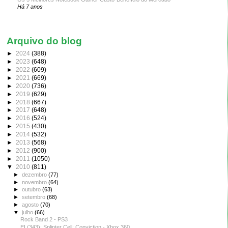
Há 7 anos
Arquivo do blog
►
2024
(388)
►
2023
(648)
►
2022
(609)
►
2021
(669)
►
2020
(736)
►
2019
(629)
►
2018
(667)
►
2017
(648)
►
2016
(524)
►
2015
(430)
►
2014
(532)
►
2013
(568)
►
2012
(900)
►
2011
(1050)
▼
2010
(811)
►
dezembro
(77)
►
novembro
(64)
►
outubro
(63)
►
setembro
(68)
►
agosto
(70)
▼
julho
(66)
Rock Band 2 - PS3
EI (343): Splinter Cell: Conviction - Xbox 360