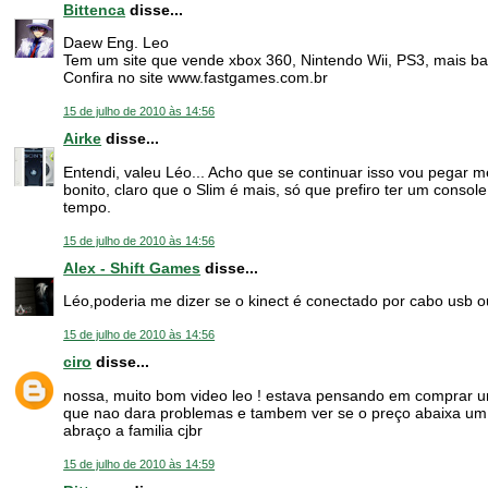
Bittenca
disse...
Daew Eng. Leo
Tem um site que vende xbox 360, Nintendo Wii, PS3, mais ba
Confira no site www.fastgames.com.br
15 de julho de 2010 às 14:56
Airke
disse...
Entendi, valeu Léo... Acho que se continuar isso vou pegar m
bonito, claro que o Slim é mais, só que prefiro ter um conso
tempo.
15 de julho de 2010 às 14:56
Alex - Shift Games
disse...
Léo,poderia me dizer se o kinect é conectado por cabo usb o
15 de julho de 2010 às 14:56
ciro
disse...
nossa, muito bom video leo ! estava pensando em comprar um 
que nao dara problemas e tambem ver se o preço abaixa u
abraço a familia cjbr
15 de julho de 2010 às 14:59