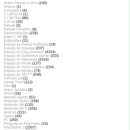
Action Figures e afins
(140)
Artwork
(1)
Campanha
(4)
CJ APOSTA
(1)
CJ RETRO
(88)
CJCast
(35)
Debate
(5)
Debate Filosófico
(8)
Demonstrações
(156)
Diário CJBr
(1)
Entrevistas
(11)
Espaço da Harley Hoffmann
(18)
Espaço da Solange
(237)
Espaço do Eng Leonardo
(4334)
Espaço do Guilherme Gamer
(333)
Espaço do Internauta
(1016)
Espaço do Noctis
(127)
Espaço do Victor Ludgero
(234)
Espaço do Wesley
(79)
Espaço do ZÈH™
(438)
ForFunCast
(1)
Gamer Point
(112)
inter
(1)
Jogos Zerados
(2)
Kinect
(16)
Maestro Gamer
(51)
Nintendo Switch
(189)
Nintendo Wii
(120)
Nintendo Wii U
(326)
Notícias
(221)
Outros
(44)
PC
(260)
Pergunte ao Eng Pablo
(10)
PlayStation 3
(1007)