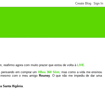
, reafirmo agora com muito prazer que estou de volta à
LIVE
.
ava pensando em comprar um
XBox 360 Slim
, mas como a vida me ensinou
e” mesmo com o meu amigo
Rouney
. O que não me impediu de dar uma
a Santa Ifigênia
.