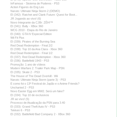
InFamous - Sistema de Poderes - PS3
Action Figures do Eng Leo
Naruto: Ultimate Ninja Storm 2 (DEMO)
EI (342): Ratchet and Clank Future: Quest for Boot...
JR Jogando ao vivo! (6)
Novo Integrante da CJBr: ZÈH!™
EI (341): Bully - XBox 360
WCG 2010 - Etapa do Rio de Janeiro
EI (340): GTA IV Especial Edition
Wii Fit Plus
EI (339): Pirates of the Burning Sea
Red Dead Redemption - Final 2/2
EI (338): Top 10 da Ana Clara - Xbox 360
Red Dead Redemption - Final 1/2
EI (337): Red Dead Redemption - Xbox 360
EI (336): Battlefield 1943 - PS3
Promoção: 1 ano de vídeos
Modern Warfare 2: Trailer Park Map - PSN
EI (335): Skate 2 - PS3
The House of The Dead Overkill - Wii
Naruto: Ultimate Ninja Storm (parte 3) - PS3
E como foi o 13º Festival do Japão e o Anime Friends?
Uncharted 2 - PS3
Novo Easter Egg em MW2. Será um fake?
EI (334): Top 10 de exclusivos
JR ao vivo! (5)
Processo de Atualização da PSN para 3.40
EI (333): Grand Theft Auto IV - PS3
Tekken 6 - PS3
EI (332): Battlefield Bad Company 2 - XBox 360