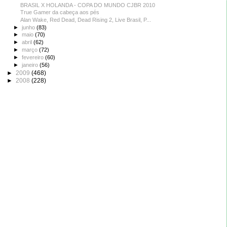
BRASIL X HOLANDA - COPA DO MUNDO CJBR 2010
True Gamer da cabeça aos pés
Alan Wake, Red Dead, Dead Rising 2, Live Brasil, P...
►
junho
(83)
►
maio
(70)
►
abril
(62)
►
março
(72)
►
fevereiro
(60)
►
janeiro
(56)
►
2009
(468)
►
2008
(228)