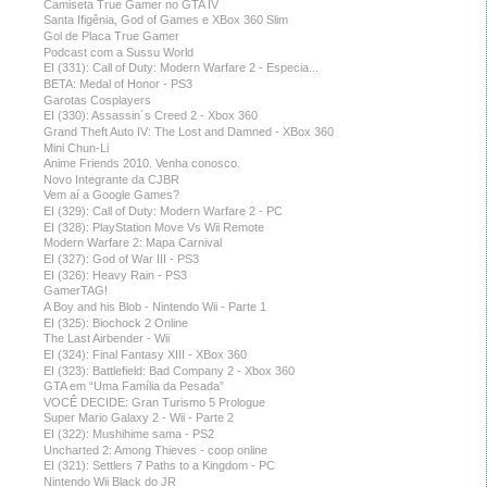
Camiseta True Gamer no GTA IV
Santa Ifigênia, God of Games e XBox 360 Slim
Gol de Placa True Gamer
Podcast com a Sussu World
EI (331): Call of Duty: Modern Warfare 2 - Especia...
BETA: Medal of Honor - PS3
Garotas Cosplayers
EI (330): Assassin´s Creed 2 - Xbox 360
Grand Theft Auto IV: The Lost and Damned - XBox 360
Mini Chun-Li
Anime Friends 2010. Venha conosco.
Novo Integrante da CJBR
Vem aí a Google Games?
EI (329): Call of Duty: Modern Warfare 2 - PC
EI (328): PlayStation Move Vs Wii Remote
Modern Warfare 2: Mapa Carnival
EI (327): God of War III - PS3
EI (326): Heavy Rain - PS3
GamerTAG!
A Boy and his Blob - Nintendo Wii - Parte 1
EI (325): Biochock 2 Online
The Last Airbender - Wii
EI (324): Final Fantasy XIII - XBox 360
EI (323): Battlefield: Bad Company 2 - Xbox 360
GTA em “Uma Família da Pesada”
VOCÊ DECIDE: Gran Turismo 5 Prologue
Super Mario Galaxy 2 - Wii - Parte 2
EI (322): Mushihime sama - PS2
Uncharted 2: Among Thieves - coop online
EI (321): Settlers 7 Paths to a Kingdom - PC
Nintendo Wii Black do JR