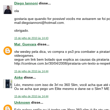
Diego Iannoni
disse...
ola
gostaria que quando for possivel vocês me avisarem se foi po
mail:diegoiannoni@hotmail.com.
obrigado.
15 de julho de 2010 às 14:43
Mat_Guevara
disse...
vlw wesley pela dica, vo compra o ps3 pra combater a pirat
videogames.
segue um link bem bolado que explica as causas da pirataria
http://continue.com.br/30/04/2008/pirataria-um-texto-a-respei
15 de julho de 2010 às 14:44
Airke
disse...
Léo, mesmo com isso de 3rl no 360 Slim, você acha que até 
Ou se acha que pego um Elite mesmo e dane-se o Slim? ME 
15 de julho de 2010 às 14:44
Unknown
disse...
Fala galera então eu já tenho um Xbox 360 slim já fiz ate um