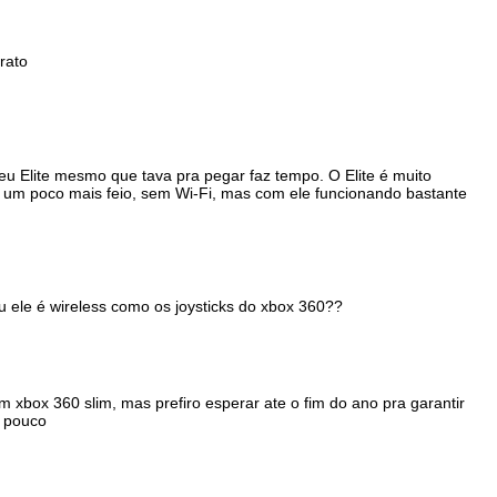
rato
eu Elite mesmo que tava pra pegar faz tempo. O Elite é muito
le um poco mais feio, sem Wi-Fi, mas com ele funcionando bastante
u ele é wireless como os joysticks do xbox 360??
xbox 360 slim, mas prefiro esperar ate o fim do ano pra garantir
m pouco