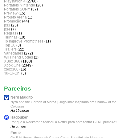
Playstation 4
(2766)
Portáteis Nintendo
(28)
Portáteis SONY
(37)
Preview
(15)
Projeto Arena
(1)
Promoção
(44)
ps3
(25)
ps4
(7)
Regras
(1)
Tirinhas
(10)
To Improve Promptness
(11)
Top 10
(3)
Trailers
(22)
Variedades
(272)
Wii Friend Codes
(2)
XBox 360
(1108)
Xbox One
(2349)
xbox360
(16)
Yu-Gi-Oh!
(3)
Parceiros
Nerd Maldito
Nyra and the Garden of Moros | Jogo indie inspirado em Shadow of the
Colossus
Há 19 horas
Hadouken
Por que a Rockstar escolheu a Netflix para apresentar GTA 6 primeiro?
Há um dia
Emula
Os 5 Melhores Notebook Gamer Custo-Benefício do Mercado