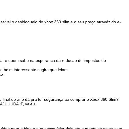
ssivel o desbloqueio do xbox 360 slim e o seu preço atravéz do e-
aria. e quem sabe na esperanca da reducao de impostos de
 e beim interessante sugiro que leiam
to
o final do ano dá pra ter segurança ao comprar o Xbox 360 Slim?
AJUUUDA :P, valeu.
 vídeo para o blog o que posso falar dele ate o mento só estou com