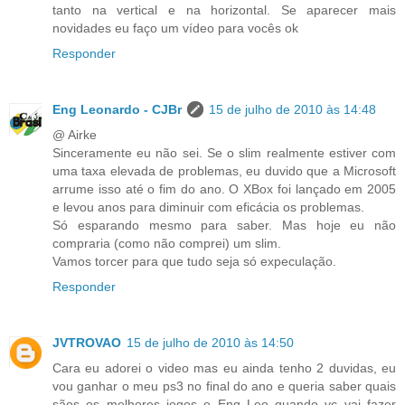
tanto na vertical e na horizontal. Se aparecer mais
novidades eu faço um vídeo para vocês ok
Responder
Eng Leonardo - CJBr
15 de julho de 2010 às 14:48
@ Airke
Sinceramente eu não sei. Se o slim realmente estiver com
uma taxa elevada de problemas, eu duvido que a Microsoft
arrume isso até o fim do ano. O XBox foi lançado em 2005
e levou anos para diminuir com eficácia os problemas.
Só esparando mesmo para saber. Mas hoje eu não
compraria (como não comprei) um slim.
Vamos torcer para que tudo seja só expeculação.
Responder
JVTROVAO
15 de julho de 2010 às 14:50
Cara eu adorei o video mas eu ainda tenho 2 duvidas, eu
vou ganhar o meu ps3 no final do ano e queria saber quais
sãos os melhores jogos e Eng Leo quando vc vai fazer