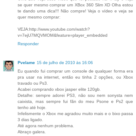
se quer mesmo comprar um XBox 360 Slim XD Olha estou
te dando uma dica!!! Não compre! Veja o vídeo e veja se
quer mesmo comprar:
VEJA:http://www.youtube.com/watch?
v=7ejU7MQVMOM&feature=player_embedded
Responder
Pvelame
15 de julho de 2010 às 16:06
Eu quando fui comprar um console de qualquer forma era
pra usar na internet, então eu tinha 2 opções, ou Xbox
travado ou Ps3.
Acabei comprando xbox jasper elite 120gb.
Detalhe: sempre adorei PS3, não sou nem sonysta nem
caixista, mas sempre fui fãn do meu Psone e Ps2 que
tenho até hoje.
Infelismente o Xbox me agradou muito mais e o bixo passa
3 dias ligado.
Até agora nenhum problema.
Abraço galera.