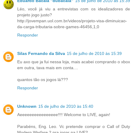
Eduardo Bacalá "dubacala"
15 de julho de 2010 às 15:39
Léo, você já viu a entrevistas com os idealizadores de
projeto jogo justo?
http://jovempan.uol.com.br/videos/projeto-visa-diminuicao-
da-carga-tributaria-sobre-games-46456,1,0
Responder
Silas Fernando da Silva
15 de julho de 2010 às 15:39
Eu axo que ja fui nessa loja, mais acabei comprando o xbox
em outra, tava mais em conta....
quantos tão os jogos lá???
Responder
Unknown
15 de julho de 2010 às 15:40
Aeeeeeeeeeeeeeeee!!!! Welcome to LIVE, again!
Parabéns, Eng. Leo. Vc pretende comprar o Call of Duty
Modern Warfare 2 pra jogar na LIVE?