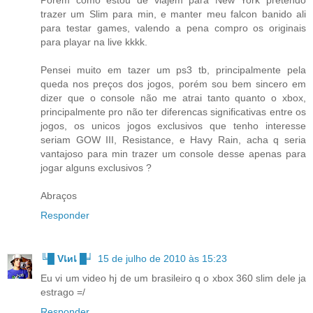
Porém como estou de viajem para New York pretendo
trazer um Slim para min, e manter meu falcon banido ali
para testar games, valendo a pena compro os originais
para playar na live kkkk.
Pensei muito em tazer um ps3 tb, principalmente pela
queda nos preços dos jogos, porém sou bem sincero em
dizer que o console não me atrai tanto quanto o xbox,
principalmente pro não ter diferencas significativas entre os
jogos, os unicos jogos exclusivos que tenho interesse
seriam GOW III, Resistance, e Havy Rain, acha q seria
vantajoso para min trazer um console desse apenas para
jogar alguns exclusivos ?
Abraços
Responder
╚█ Vเиเ █╛
15 de julho de 2010 às 15:23
Eu vi um video hj de um brasileiro q o xbox 360 slim dele ja
estrago =/
Responder