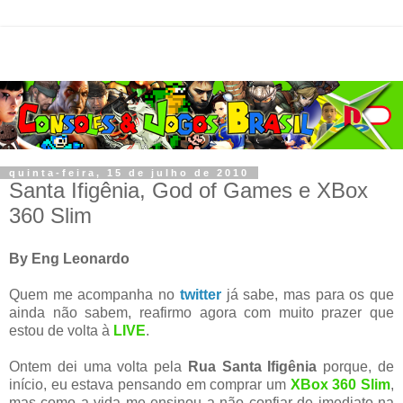
quinta-feira, 15 de julho de 2010
Santa Ifigênia, God of Games e XBox
360 Slim
By Eng Leonardo
Quem me acompanha no
twitter
já sabe, mas para os que
ainda não sabem, reafirmo agora com muito prazer que
estou de volta à
LIVE
.
Ontem dei uma volta pela
Rua Santa Ifigênia
porque, de
início, eu estava pensando em comprar um
XBox 360 Slim
,
mas como a vida me ensinou a não confiar de imediato na