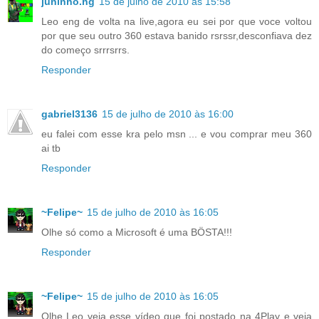
juninho.hg
15 de julho de 2010 às 15:58
Leo eng de volta na live,agora eu sei por que voce voltou
por que seu outro 360 estava banido rsrssr,desconfiava dez
do começo srrrsrrs.
Responder
gabriel3136
15 de julho de 2010 às 16:00
eu falei com esse kra pelo msn ... e vou comprar meu 360
ai tb
Responder
~Felipe~
15 de julho de 2010 às 16:05
Olhe só como a Microsoft é uma BÖSTA!!!
Responder
~Felipe~
15 de julho de 2010 às 16:05
Olhe Leo veja esse vídeo que foi postado na 4Play e veja