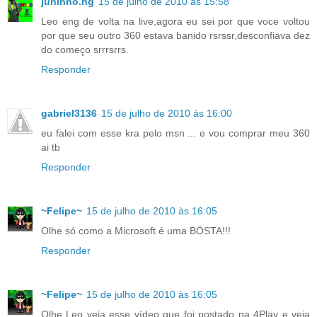
juninho.hg
15 de julho de 2010 às 15:58
Leo eng de volta na live,agora eu sei por que voce voltou
por que seu outro 360 estava banido rsrssr,desconfiava dez
do começo srrrsrrs.
Responder
gabriel3136
15 de julho de 2010 às 16:00
eu falei com esse kra pelo msn ... e vou comprar meu 360
ai tb
Responder
~Felipe~
15 de julho de 2010 às 16:05
Olhe só como a Microsoft é uma BÖSTA!!!
Responder
~Felipe~
15 de julho de 2010 às 16:05
Olhe Leo veja esse vídeo que foi postado na 4Play e veja