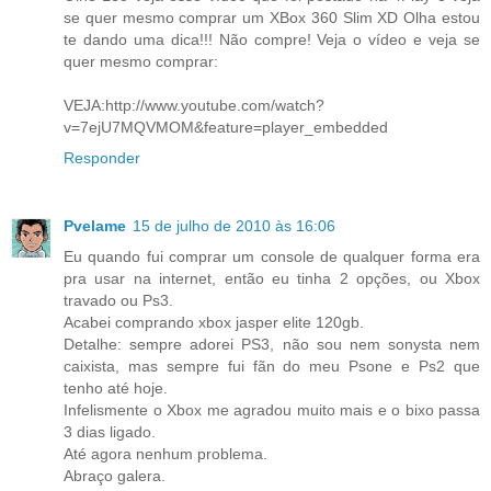
se quer mesmo comprar um XBox 360 Slim XD Olha estou
te dando uma dica!!! Não compre! Veja o vídeo e veja se
quer mesmo comprar:
VEJA:http://www.youtube.com/watch?
v=7ejU7MQVMOM&feature=player_embedded
Responder
Pvelame
15 de julho de 2010 às 16:06
Eu quando fui comprar um console de qualquer forma era
pra usar na internet, então eu tinha 2 opções, ou Xbox
travado ou Ps3.
Acabei comprando xbox jasper elite 120gb.
Detalhe: sempre adorei PS3, não sou nem sonysta nem
caixista, mas sempre fui fãn do meu Psone e Ps2 que
tenho até hoje.
Infelismente o Xbox me agradou muito mais e o bixo passa
3 dias ligado.
Até agora nenhum problema.
Abraço galera.