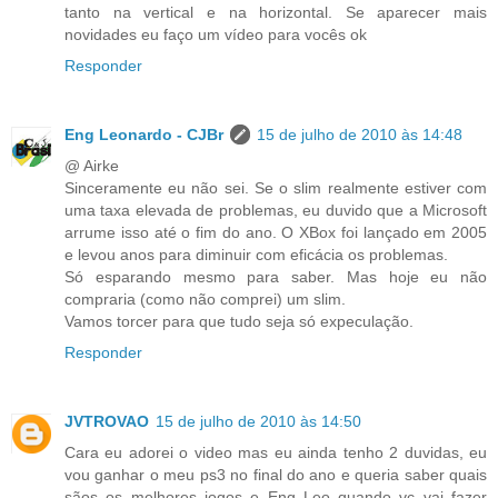
tanto na vertical e na horizontal. Se aparecer mais
novidades eu faço um vídeo para vocês ok
Responder
Eng Leonardo - CJBr
15 de julho de 2010 às 14:48
@ Airke
Sinceramente eu não sei. Se o slim realmente estiver com
uma taxa elevada de problemas, eu duvido que a Microsoft
arrume isso até o fim do ano. O XBox foi lançado em 2005
e levou anos para diminuir com eficácia os problemas.
Só esparando mesmo para saber. Mas hoje eu não
compraria (como não comprei) um slim.
Vamos torcer para que tudo seja só expeculação.
Responder
JVTROVAO
15 de julho de 2010 às 14:50
Cara eu adorei o video mas eu ainda tenho 2 duvidas, eu
vou ganhar o meu ps3 no final do ano e queria saber quais
sãos os melhores jogos e Eng Leo quando vc vai fazer