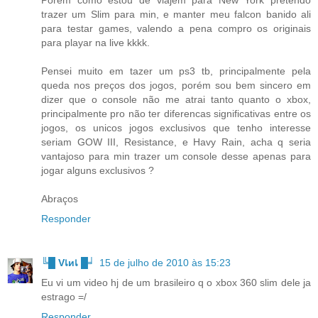
Porém como estou de viajem para New York pretendo
trazer um Slim para min, e manter meu falcon banido ali
para testar games, valendo a pena compro os originais
para playar na live kkkk.
Pensei muito em tazer um ps3 tb, principalmente pela
queda nos preços dos jogos, porém sou bem sincero em
dizer que o console não me atrai tanto quanto o xbox,
principalmente pro não ter diferencas significativas entre os
jogos, os unicos jogos exclusivos que tenho interesse
seriam GOW III, Resistance, e Havy Rain, acha q seria
vantajoso para min trazer um console desse apenas para
jogar alguns exclusivos ?
Abraços
Responder
╚█ Vเиเ █╛
15 de julho de 2010 às 15:23
Eu vi um video hj de um brasileiro q o xbox 360 slim dele ja
estrago =/
Responder