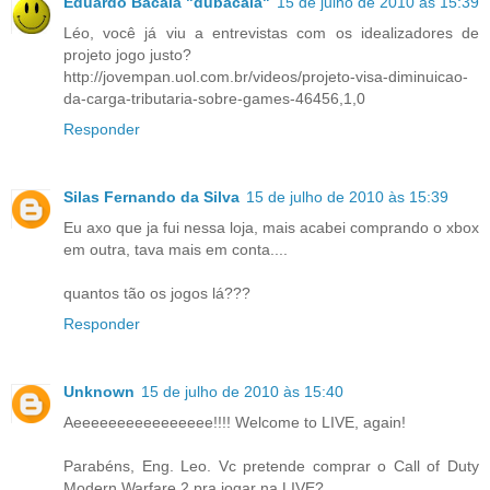
Eduardo Bacalá "dubacala"
15 de julho de 2010 às 15:39
Léo, você já viu a entrevistas com os idealizadores de
projeto jogo justo?
http://jovempan.uol.com.br/videos/projeto-visa-diminuicao-
da-carga-tributaria-sobre-games-46456,1,0
Responder
Silas Fernando da Silva
15 de julho de 2010 às 15:39
Eu axo que ja fui nessa loja, mais acabei comprando o xbox
em outra, tava mais em conta....
quantos tão os jogos lá???
Responder
Unknown
15 de julho de 2010 às 15:40
Aeeeeeeeeeeeeeeee!!!! Welcome to LIVE, again!
Parabéns, Eng. Leo. Vc pretende comprar o Call of Duty
Modern Warfare 2 pra jogar na LIVE?