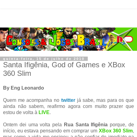
quinta-feira, 15 de julho de 2010
Santa Ifigênia, God of Games e XBox
360 Slim
By Eng Leonardo
Quem me acompanha no
twitter
já sabe, mas para os que
ainda não sabem, reafirmo agora com muito prazer que
estou de volta à
LIVE
.
Ontem dei uma volta pela
Rua Santa Ifigênia
porque, de
início, eu estava pensando em comprar um
XBox 360 Slim
,
mas como a vida me ensinou a não confiar de imediato na