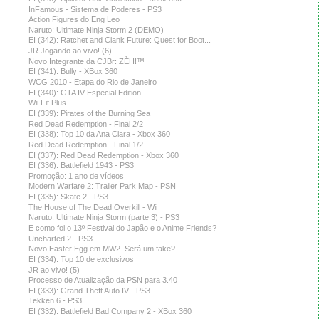
InFamous - Sistema de Poderes - PS3
Action Figures do Eng Leo
Naruto: Ultimate Ninja Storm 2 (DEMO)
EI (342): Ratchet and Clank Future: Quest for Boot...
JR Jogando ao vivo! (6)
Novo Integrante da CJBr: ZÈH!™
EI (341): Bully - XBox 360
WCG 2010 - Etapa do Rio de Janeiro
EI (340): GTA IV Especial Edition
Wii Fit Plus
EI (339): Pirates of the Burning Sea
Red Dead Redemption - Final 2/2
EI (338): Top 10 da Ana Clara - Xbox 360
Red Dead Redemption - Final 1/2
EI (337): Red Dead Redemption - Xbox 360
EI (336): Battlefield 1943 - PS3
Promoção: 1 ano de vídeos
Modern Warfare 2: Trailer Park Map - PSN
EI (335): Skate 2 - PS3
The House of The Dead Overkill - Wii
Naruto: Ultimate Ninja Storm (parte 3) - PS3
E como foi o 13º Festival do Japão e o Anime Friends?
Uncharted 2 - PS3
Novo Easter Egg em MW2. Será um fake?
EI (334): Top 10 de exclusivos
JR ao vivo! (5)
Processo de Atualização da PSN para 3.40
EI (333): Grand Theft Auto IV - PS3
Tekken 6 - PS3
EI (332): Battlefield Bad Company 2 - XBox 360