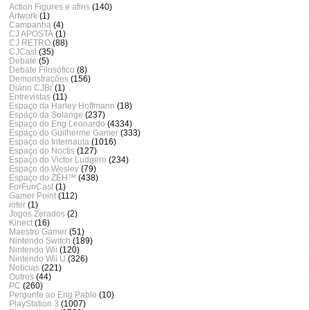
Action Figures e afins
(140)
Artwork
(1)
Campanha
(4)
CJ APOSTA
(1)
CJ RETRO
(88)
CJCast
(35)
Debate
(5)
Debate Filosófico
(8)
Demonstrações
(156)
Diário CJBr
(1)
Entrevistas
(11)
Espaço da Harley Hoffmann
(18)
Espaço da Solange
(237)
Espaço do Eng Leonardo
(4334)
Espaço do Guilherme Gamer
(333)
Espaço do Internauta
(1016)
Espaço do Noctis
(127)
Espaço do Victor Ludgero
(234)
Espaço do Wesley
(79)
Espaço do ZÈH™
(438)
ForFunCast
(1)
Gamer Point
(112)
inter
(1)
Jogos Zerados
(2)
Kinect
(16)
Maestro Gamer
(51)
Nintendo Switch
(189)
Nintendo Wii
(120)
Nintendo Wii U
(326)
Notícias
(221)
Outros
(44)
PC
(260)
Pergunte ao Eng Pablo
(10)
PlayStation 3
(1007)