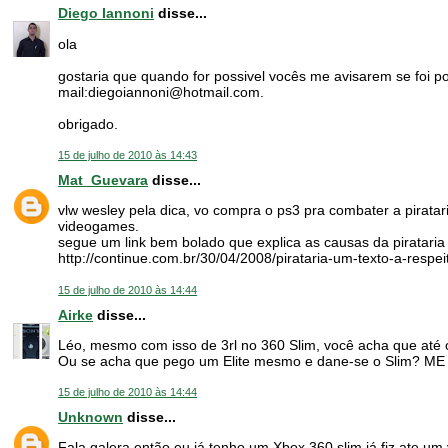
Diego Iannoni
disse...
ola
gostaria que quando for possivel vocês me avisarem se foi po
mail:diegoiannoni@hotmail.com.
obrigado.
15 de julho de 2010 às 14:43
Mat_Guevara
disse...
vlw wesley pela dica, vo compra o ps3 pra combater a pirat
videogames.
segue um link bem bolado que explica as causas da pirataria
http://continue.com.br/30/04/2008/pirataria-um-texto-a-respei
15 de julho de 2010 às 14:44
Airke
disse...
Léo, mesmo com isso de 3rl no 360 Slim, você acha que até 
Ou se acha que pego um Elite mesmo e dane-se o Slim? ME 
15 de julho de 2010 às 14:44
Unknown
disse...
Fala galera então eu já tenho um Xbox 360 slim já fiz ate um