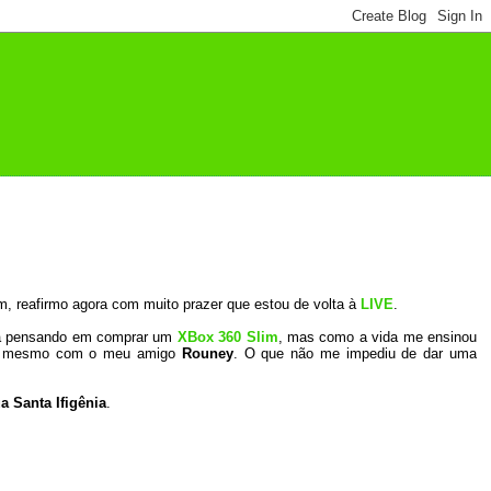
, reafirmo agora com muito prazer que estou de volta à
LIVE
.
ava pensando em comprar um
XBox 360 Slim
, mas como a vida me ensinou
e” mesmo com o meu amigo
Rouney
. O que não me impediu de dar uma
a Santa Ifigênia
.