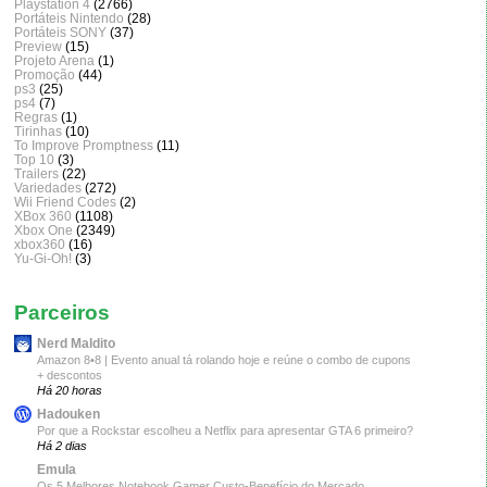
Playstation 4
(2766)
Portáteis Nintendo
(28)
Portáteis SONY
(37)
Preview
(15)
Projeto Arena
(1)
Promoção
(44)
ps3
(25)
ps4
(7)
Regras
(1)
Tirinhas
(10)
To Improve Promptness
(11)
Top 10
(3)
Trailers
(22)
Variedades
(272)
Wii Friend Codes
(2)
XBox 360
(1108)
Xbox One
(2349)
xbox360
(16)
Yu-Gi-Oh!
(3)
Parceiros
Nerd Maldito
Amazon 8•8 | Evento anual tá rolando hoje e reúne o combo de cupons
+ descontos
Há 20 horas
Hadouken
Por que a Rockstar escolheu a Netflix para apresentar GTA 6 primeiro?
Há 2 dias
Emula
Os 5 Melhores Notebook Gamer Custo-Benefício do Mercado