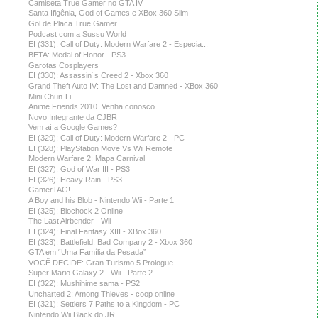
Camiseta True Gamer no GTA IV
Santa Ifigênia, God of Games e XBox 360 Slim
Gol de Placa True Gamer
Podcast com a Sussu World
EI (331): Call of Duty: Modern Warfare 2 - Especia...
BETA: Medal of Honor - PS3
Garotas Cosplayers
EI (330): Assassin´s Creed 2 - Xbox 360
Grand Theft Auto IV: The Lost and Damned - XBox 360
Mini Chun-Li
Anime Friends 2010. Venha conosco.
Novo Integrante da CJBR
Vem aí a Google Games?
EI (329): Call of Duty: Modern Warfare 2 - PC
EI (328): PlayStation Move Vs Wii Remote
Modern Warfare 2: Mapa Carnival
EI (327): God of War III - PS3
EI (326): Heavy Rain - PS3
GamerTAG!
A Boy and his Blob - Nintendo Wii - Parte 1
EI (325): Biochock 2 Online
The Last Airbender - Wii
EI (324): Final Fantasy XIII - XBox 360
EI (323): Battlefield: Bad Company 2 - Xbox 360
GTA em “Uma Família da Pesada”
VOCÊ DECIDE: Gran Turismo 5 Prologue
Super Mario Galaxy 2 - Wii - Parte 2
EI (322): Mushihime sama - PS2
Uncharted 2: Among Thieves - coop online
EI (321): Settlers 7 Paths to a Kingdom - PC
Nintendo Wii Black do JR