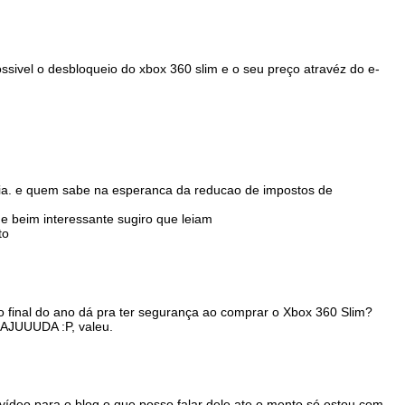
ssivel o desbloqueio do xbox 360 slim e o seu preço atravéz do e-
aria. e quem sabe na esperanca da reducao de impostos de
 e beim interessante sugiro que leiam
to
o final do ano dá pra ter segurança ao comprar o Xbox 360 Slim?
AJUUUDA :P, valeu.
 vídeo para o blog o que posso falar dele ate o mento só estou com