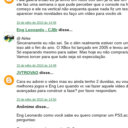
ele faz uma semana o que pude perceber que o console na h
começo e ele na vertical não esquenta quase nada fiz um teste
aparecer mais novidades eu faço um vídeo para vocês ok
15 de julho de 2010 às 14:46
Eng Leonardo - CJBr
disse...
@ Airke
Sinceramente eu não sei. Se o slim realmente estiver com u
isso até o fim do ano. O XBox foi lançado em 2005 e levou a
Só esparando mesmo para saber. Mas hoje eu não compraria
Vamos torcer para que tudo seja só expeculação.
15 de julho de 2010 às 14:48
JVTROVAO
disse...
Cara eu adorei o video mas eu ainda tenho 2 duvidas, eu vou
melhores jogos e Eng Leo quando vc vai fazer aquele video do
avançadas para construir a fase? por favor respondam.
15 de julho de 2010 às 14:50
Anônimo disse...
Eng Leonardo como você sabe eu quero comprar um PS3,ac
perguntas: