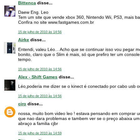
Bittenca
disse...
Daew Eng. Leo
Tem um site que vende xbox 360, Nintendo Wii, PS3, mais ba
Confira no site www.fastgames.com.br
15 de julho de 2010 às 14:56
Airke
disse...
Entendi, valeu Léo... Acho que se continuar isso vou pegar m
bonito, claro que o Slim é mais, só que prefiro ter um conso
tempo.
15 de julho de 2010 às 14:56
Alex - Shift Games
disse...
Léo,poderia me dizer se o kinect é conectado por cabo usb o
15 de julho de 2010 às 14:56
ciro
disse...
nossa, muito bom video leo ! estava pensando em comprar um 
que nao dara problemas e tambem ver se o preço abaixa u
abraço a familia cjbr
15 de julho de 2010 às 14:59