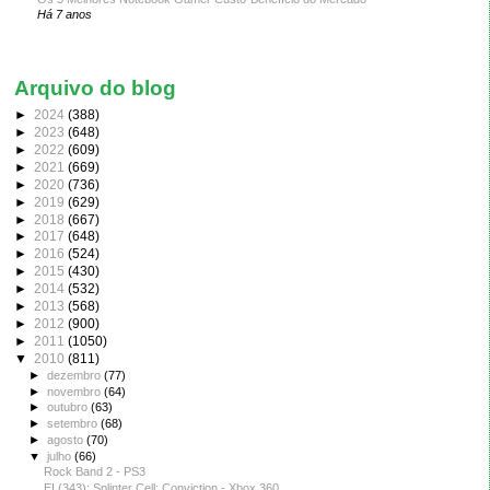
Há 7 anos
Arquivo do blog
►
2024
(388)
►
2023
(648)
►
2022
(609)
►
2021
(669)
►
2020
(736)
►
2019
(629)
►
2018
(667)
►
2017
(648)
►
2016
(524)
►
2015
(430)
►
2014
(532)
►
2013
(568)
►
2012
(900)
►
2011
(1050)
▼
2010
(811)
►
dezembro
(77)
►
novembro
(64)
►
outubro
(63)
►
setembro
(68)
►
agosto
(70)
▼
julho
(66)
Rock Band 2 - PS3
EI (343): Splinter Cell: Conviction - Xbox 360