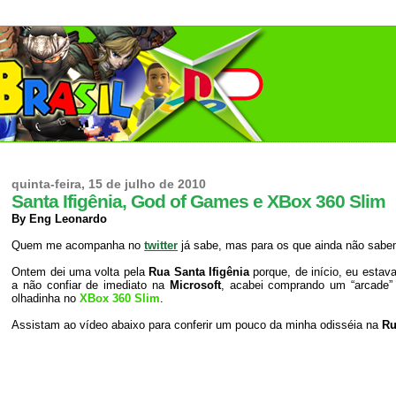
quinta-feira, 15 de julho de 2010
Santa Ifigênia, God of Games e XBox 360 Slim
By Eng Leonardo
Quem me acompanha no
twitter
já sabe, mas para os que ainda não sabem
Ontem dei uma volta pela
Rua Santa Ifigênia
porque, de início, eu est
a não confiar de imediato na
Microsoft
, acabei comprando um “arcad
olhadinha no
XBox 360 Slim
.
Assistam ao vídeo abaixo para conferir um pouco da minha odisséia na
Ru