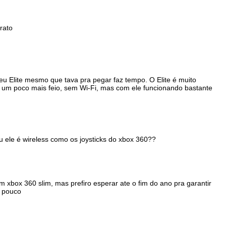
rato
eu Elite mesmo que tava pra pegar faz tempo. O Elite é muito
le um poco mais feio, sem Wi-Fi, mas com ele funcionando bastante
u ele é wireless como os joysticks do xbox 360??
xbox 360 slim, mas prefiro esperar ate o fim do ano pra garantir
m pouco