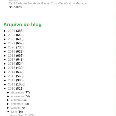
Os 5 Melhores Notebook Gamer Custo-Benefício do Mercado
Há 7 anos
Arquivo do blog
►
2024
(388)
►
2023
(648)
►
2022
(609)
►
2021
(669)
►
2020
(736)
►
2019
(629)
►
2018
(667)
►
2017
(648)
►
2016
(524)
►
2015
(430)
►
2014
(532)
►
2013
(568)
►
2012
(900)
►
2011
(1050)
▼
2010
(811)
►
dezembro
(77)
►
novembro
(64)
►
outubro
(63)
►
setembro
(68)
►
agosto
(70)
▼
julho
(66)
Rock Band 2 - PS3