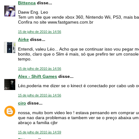
Bittenca
disse...
Daew Eng. Leo
Tem um site que vende xbox 360, Nintendo Wii, PS3, mais ba
Confira no site www.fastgames.com.br
15 de julho de 2010 às 14:56
Airke
disse...
Entendi, valeu Léo... Acho que se continuar isso vou pegar m
bonito, claro que o Slim é mais, só que prefiro ter um conso
tempo.
15 de julho de 2010 às 14:56
Alex - Shift Games
disse...
Léo,poderia me dizer se o kinect é conectado por cabo usb o
15 de julho de 2010 às 14:56
ciro
disse...
nossa, muito bom video leo ! estava pensando em comprar um 
que nao dara problemas e tambem ver se o preço abaixa u
abraço a familia cjbr
15 de julho de 2010 às 14:59