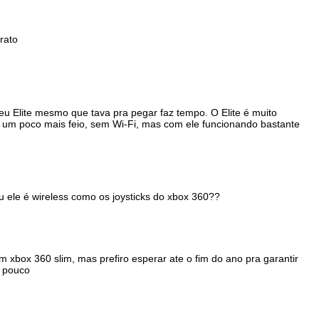
rato
eu Elite mesmo que tava pra pegar faz tempo. O Elite é muito
le um poco mais feio, sem Wi-Fi, mas com ele funcionando bastante
u ele é wireless como os joysticks do xbox 360??
xbox 360 slim, mas prefiro esperar ate o fim do ano pra garantir
m pouco