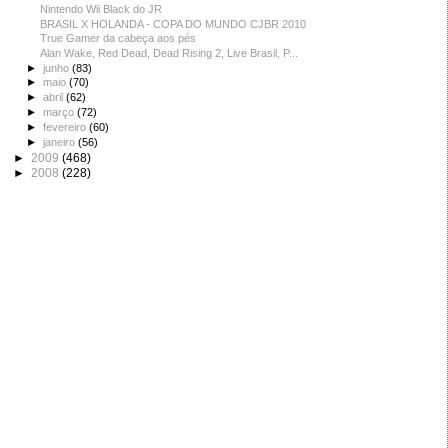
Nintendo Wii Black do JR
BRASIL X HOLANDA - COPA DO MUNDO CJBR 2010
True Gamer da cabeça aos pés
Alan Wake, Red Dead, Dead Rising 2, Live Brasil, P...
►
junho
(83)
►
maio
(70)
►
abril
(62)
►
março
(72)
►
fevereiro
(60)
►
janeiro
(56)
►
2009
(468)
►
2008
(228)