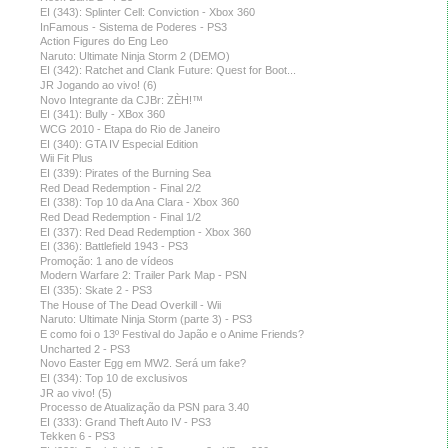
EI (343): Splinter Cell: Conviction - Xbox 360
InFamous - Sistema de Poderes - PS3
Action Figures do Eng Leo
Naruto: Ultimate Ninja Storm 2 (DEMO)
EI (342): Ratchet and Clank Future: Quest for Boot...
JR Jogando ao vivo! (6)
Novo Integrante da CJBr: ZÈH!™
EI (341): Bully - XBox 360
WCG 2010 - Etapa do Rio de Janeiro
EI (340): GTA IV Especial Edition
Wii Fit Plus
EI (339): Pirates of the Burning Sea
Red Dead Redemption - Final 2/2
EI (338): Top 10 da Ana Clara - Xbox 360
Red Dead Redemption - Final 1/2
EI (337): Red Dead Redemption - Xbox 360
EI (336): Battlefield 1943 - PS3
Promoção: 1 ano de vídeos
Modern Warfare 2: Trailer Park Map - PSN
EI (335): Skate 2 - PS3
The House of The Dead Overkill - Wii
Naruto: Ultimate Ninja Storm (parte 3) - PS3
E como foi o 13º Festival do Japão e o Anime Friends?
Uncharted 2 - PS3
Novo Easter Egg em MW2. Será um fake?
EI (334): Top 10 de exclusivos
JR ao vivo! (5)
Processo de Atualização da PSN para 3.40
EI (333): Grand Theft Auto IV - PS3
Tekken 6 - PS3