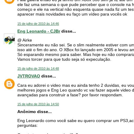
ele faz uma semana o que pude perceber que o console na h
começo e ele na vertical não esquenta quase nada fiz um teste
aparecer mais novidades eu faço um vídeo para vocês ok
15 de julho de 2010 às 14:46
Eng Leonardo - CJBr
disse...
@ Airke
Sinceramente eu não sei. Se o slim realmente estiver com u
isso até o fim do ano. O XBox foi lançado em 2005 e levou a
Só esparando mesmo para saber. Mas hoje eu não compraria
Vamos torcer para que tudo seja só expeculação.
15 de julho de 2010 às 14:48
JVTROVAO
disse...
Cara eu adorei o video mas eu ainda tenho 2 duvidas, eu vou
melhores jogos e Eng Leo quando vc vai fazer aquele video do
avançadas para construir a fase? por favor respondam.
15 de julho de 2010 às 14:50
Anônimo disse...
Eng Leonardo como você sabe eu quero comprar um PS3,ac
perguntas: