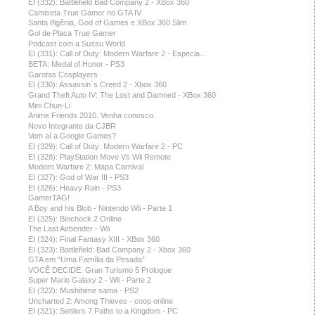
EI (332): Battlefield Bad Company 2 - XBox 360
Camiseta True Gamer no GTA IV
Santa Ifigênia, God of Games e XBox 360 Slim
Gol de Placa True Gamer
Podcast com a Sussu World
EI (331): Call of Duty: Modern Warfare 2 - Especia...
BETA: Medal of Honor - PS3
Garotas Cosplayers
EI (330): Assassin´s Creed 2 - Xbox 360
Grand Theft Auto IV: The Lost and Damned - XBox 360
Mini Chun-Li
Anime Friends 2010. Venha conosco.
Novo Integrante da CJBR
Vem aí a Google Games?
EI (329): Call of Duty: Modern Warfare 2 - PC
EI (328): PlayStation Move Vs Wii Remote
Modern Warfare 2: Mapa Carnival
EI (327): God of War III - PS3
EI (326): Heavy Rain - PS3
GamerTAG!
A Boy and his Blob - Nintendo Wii - Parte 1
EI (325): Biochock 2 Online
The Last Airbender - Wii
EI (324): Final Fantasy XIII - XBox 360
EI (323): Battlefield: Bad Company 2 - Xbox 360
GTA em “Uma Família da Pesada”
VOCÊ DECIDE: Gran Turismo 5 Prologue
Super Mario Galaxy 2 - Wii - Parte 2
EI (322): Mushihime sama - PS2
Uncharted 2: Among Thieves - coop online
EI (321): Settlers 7 Paths to a Kingdom - PC