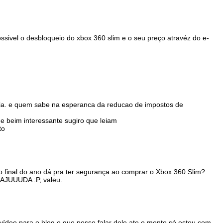
ssivel o desbloqueio do xbox 360 slim e o seu preço atravéz do e-
aria. e quem sabe na esperanca da reducao de impostos de
 e beim interessante sugiro que leiam
to
o final do ano dá pra ter segurança ao comprar o Xbox 360 Slim?
AJUUUDA :P, valeu.
 vídeo para o blog o que posso falar dele ate o mento só estou com