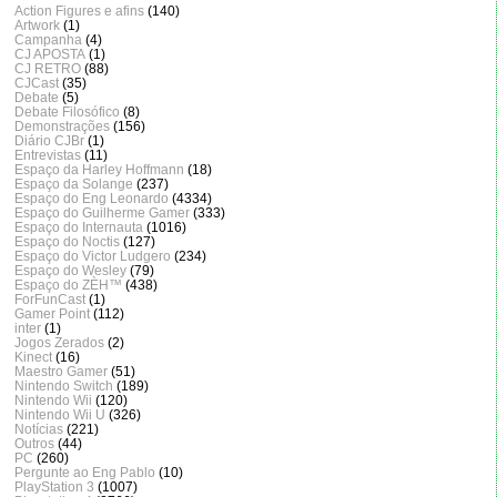
Action Figures e afins
(140)
Artwork
(1)
Campanha
(4)
CJ APOSTA
(1)
CJ RETRO
(88)
CJCast
(35)
Debate
(5)
Debate Filosófico
(8)
Demonstrações
(156)
Diário CJBr
(1)
Entrevistas
(11)
Espaço da Harley Hoffmann
(18)
Espaço da Solange
(237)
Espaço do Eng Leonardo
(4334)
Espaço do Guilherme Gamer
(333)
Espaço do Internauta
(1016)
Espaço do Noctis
(127)
Espaço do Victor Ludgero
(234)
Espaço do Wesley
(79)
Espaço do ZÈH™
(438)
ForFunCast
(1)
Gamer Point
(112)
inter
(1)
Jogos Zerados
(2)
Kinect
(16)
Maestro Gamer
(51)
Nintendo Switch
(189)
Nintendo Wii
(120)
Nintendo Wii U
(326)
Notícias
(221)
Outros
(44)
PC
(260)
Pergunte ao Eng Pablo
(10)
PlayStation 3
(1007)