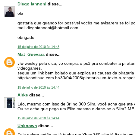
Diego Iannoni
disse...
ola
gostaria que quando for possivel vocês me avisarem se foi po
mail:diegoiannoni@hotmail.com.
obrigado.
15 de julho de 2010 às 14:43
Mat_Guevara
disse...
vlw wesley pela dica, vo compra o ps3 pra combater a pirat
videogames.
segue um link bem bolado que explica as causas da pirataria
http://continue.com.br/30/04/2008/pirataria-um-texto-a-respei
15 de julho de 2010 às 14:44
Airke
disse...
Léo, mesmo com isso de 3rl no 360 Slim, você acha que até 
Ou se acha que pego um Elite mesmo e dane-se o Slim? ME 
15 de julho de 2010 às 14:44
Unknown
disse...
Fala galera então eu já tenho um Xbox 360 slim já fiz ate um