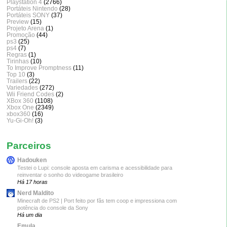
Playstation 4
(2766)
Portáteis Nintendo
(28)
Portáteis SONY
(37)
Preview
(15)
Projeto Arena
(1)
Promoção
(44)
ps3
(25)
ps4
(7)
Regras
(1)
Tirinhas
(10)
To Improve Promptness
(11)
Top 10
(3)
Trailers
(22)
Variedades
(272)
Wii Friend Codes
(2)
XBox 360
(1108)
Xbox One
(2349)
xbox360
(16)
Yu-Gi-Oh!
(3)
Parceiros
Hadouken
Testei o Lupi: console aposta em carisma e acessibilidade para
reinventar o sonho do videogame brasileiro
Há 17 horas
Nerd Maldito
Minecraft de PS2 | Port feito por fãs tem coop e impressiona com
potência do console da Sony
Há um dia
Emula