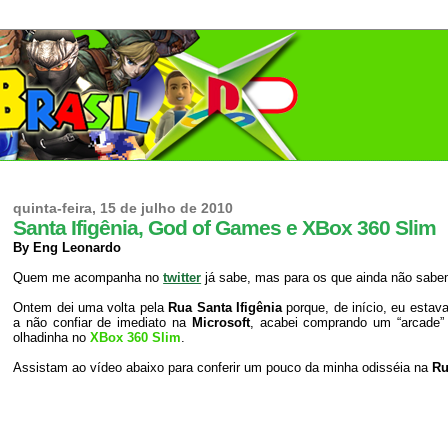
quinta-feira, 15 de julho de 2010
Santa Ifigênia, God of Games e XBox 360 Slim
By Eng Leonardo
Quem me acompanha no
twitter
já sabe, mas para os que ainda não sabem
Ontem dei uma volta pela
Rua Santa Ifigênia
porque, de início, eu est
a não confiar de imediato na
Microsoft
, acabei comprando um “arcad
olhadinha no
XBox 360 Slim
.
Assistam ao vídeo abaixo para conferir um pouco da minha odisséia na
Ru