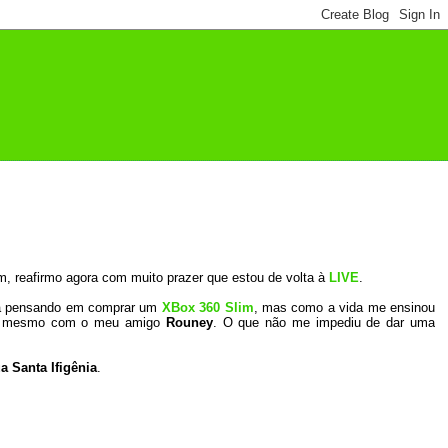
, reafirmo agora com muito prazer que estou de volta à
LIVE
.
ava pensando em comprar um
XBox 360 Slim
, mas como a vida me ensinou
e” mesmo com o meu amigo
Rouney
. O que não me impediu de dar uma
a Santa Ifigênia
.