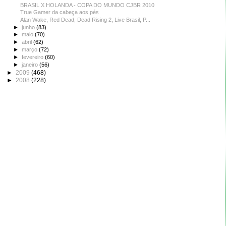
BRASIL X HOLANDA - COPA DO MUNDO CJBR 2010
True Gamer da cabeça aos pés
Alan Wake, Red Dead, Dead Rising 2, Live Brasil, P...
►
junho
(83)
►
maio
(70)
►
abril
(62)
►
março
(72)
►
fevereiro
(60)
►
janeiro
(56)
►
2009
(468)
►
2008
(228)