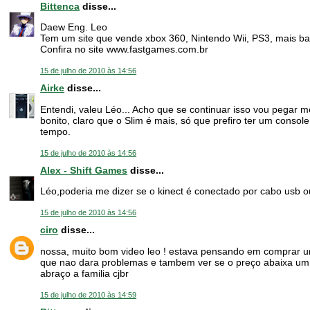
Bittenca
disse...
Daew Eng. Leo
Tem um site que vende xbox 360, Nintendo Wii, PS3, mais ba
Confira no site www.fastgames.com.br
15 de julho de 2010 às 14:56
Airke
disse...
Entendi, valeu Léo... Acho que se continuar isso vou pegar m
bonito, claro que o Slim é mais, só que prefiro ter um conso
tempo.
15 de julho de 2010 às 14:56
Alex - Shift Games
disse...
Léo,poderia me dizer se o kinect é conectado por cabo usb o
15 de julho de 2010 às 14:56
ciro
disse...
nossa, muito bom video leo ! estava pensando em comprar um 
que nao dara problemas e tambem ver se o preço abaixa u
abraço a familia cjbr
15 de julho de 2010 às 14:59