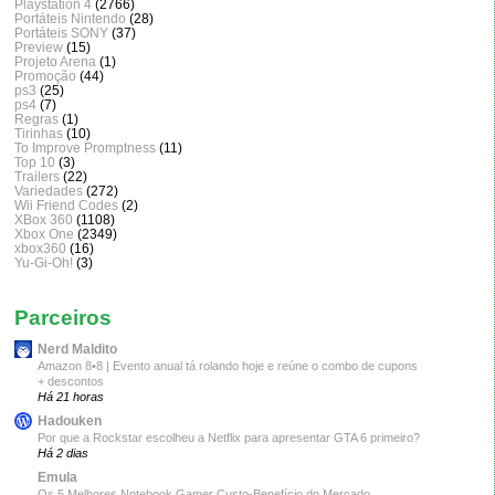
Playstation 4
(2766)
Portáteis Nintendo
(28)
Portáteis SONY
(37)
Preview
(15)
Projeto Arena
(1)
Promoção
(44)
ps3
(25)
ps4
(7)
Regras
(1)
Tirinhas
(10)
To Improve Promptness
(11)
Top 10
(3)
Trailers
(22)
Variedades
(272)
Wii Friend Codes
(2)
XBox 360
(1108)
Xbox One
(2349)
xbox360
(16)
Yu-Gi-Oh!
(3)
Parceiros
Nerd Maldito
Amazon 8•8 | Evento anual tá rolando hoje e reúne o combo de cupons
+ descontos
Há 21 horas
Hadouken
Por que a Rockstar escolheu a Netflix para apresentar GTA 6 primeiro?
Há 2 dias
Emula
Os 5 Melhores Notebook Gamer Custo-Benefício do Mercado