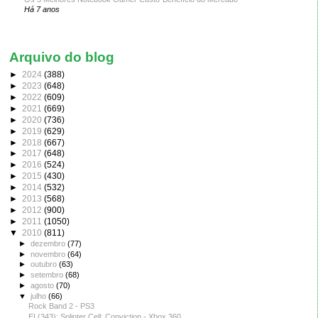
Há 7 anos
Arquivo do blog
►
2024
(388)
►
2023
(648)
►
2022
(609)
►
2021
(669)
►
2020
(736)
►
2019
(629)
►
2018
(667)
►
2017
(648)
►
2016
(524)
►
2015
(430)
►
2014
(532)
►
2013
(568)
►
2012
(900)
►
2011
(1050)
▼
2010
(811)
►
dezembro
(77)
►
novembro
(64)
►
outubro
(63)
►
setembro
(68)
►
agosto
(70)
▼
julho
(66)
Rock Band 2 - PS3
EI (343): Splinter Cell: Conviction - Xbox 360