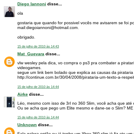
Diego Iannoni
disse...
ola
gostaria que quando for possivel vocês me avisarem se foi po
mail:diegoiannoni@hotmail.com.
obrigado.
15 de julho de 2010 às 14:43
Mat_Guevara
disse...
vlw wesley pela dica, vo compra o ps3 pra combater a pirat
videogames.
segue um link bem bolado que explica as causas da pirataria
http://continue.com.br/30/04/2008/pirataria-um-texto-a-respei
15 de julho de 2010 às 14:44
Airke
disse...
Léo, mesmo com isso de 3rl no 360 Slim, você acha que até 
Ou se acha que pego um Elite mesmo e dane-se o Slim? ME 
15 de julho de 2010 às 14:44
Unknown
disse...
Fala galera então eu já tenho um Xbox 360 slim já fiz ate um