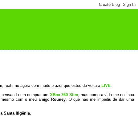
, reafirmo agora com muito prazer que estou de volta à
LIVE
.
ava pensando em comprar um
XBox 360 Slim
, mas como a vida me ensinou
e” mesmo com o meu amigo
Rouney
. O que não me impediu de dar uma
a Santa Ifigênia
.