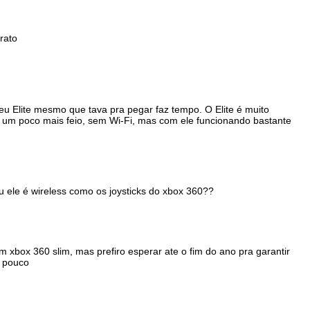
rato
eu Elite mesmo que tava pra pegar faz tempo. O Elite é muito
le um poco mais feio, sem Wi-Fi, mas com ele funcionando bastante
u ele é wireless como os joysticks do xbox 360??
xbox 360 slim, mas prefiro esperar ate o fim do ano pra garantir
m pouco