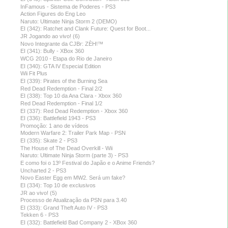
InFamous - Sistema de Poderes - PS3
Action Figures do Eng Leo
Naruto: Ultimate Ninja Storm 2 (DEMO)
EI (342): Ratchet and Clank Future: Quest for Boot...
JR Jogando ao vivo! (6)
Novo Integrante da CJBr: ZÈH!™
EI (341): Bully - XBox 360
WCG 2010 - Etapa do Rio de Janeiro
EI (340): GTA IV Especial Edition
Wii Fit Plus
EI (339): Pirates of the Burning Sea
Red Dead Redemption - Final 2/2
EI (338): Top 10 da Ana Clara - Xbox 360
Red Dead Redemption - Final 1/2
EI (337): Red Dead Redemption - Xbox 360
EI (336): Battlefield 1943 - PS3
Promoção: 1 ano de vídeos
Modern Warfare 2: Trailer Park Map - PSN
EI (335): Skate 2 - PS3
The House of The Dead Overkill - Wii
Naruto: Ultimate Ninja Storm (parte 3) - PS3
E como foi o 13º Festival do Japão e o Anime Friends?
Uncharted 2 - PS3
Novo Easter Egg em MW2. Será um fake?
EI (334): Top 10 de exclusivos
JR ao vivo! (5)
Processo de Atualização da PSN para 3.40
EI (333): Grand Theft Auto IV - PS3
Tekken 6 - PS3
EI (332): Battlefield Bad Company 2 - XBox 360