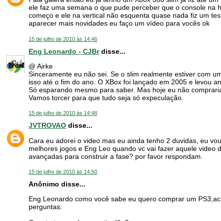
ele faz uma semana o que pude perceber que o console na h
começo e ele na vertical não esquenta quase nada fiz um teste
aparecer mais novidades eu faço um vídeo para vocês ok
15 de julho de 2010 às 14:46
Eng Leonardo - CJBr
disse...
@ Airke
Sinceramente eu não sei. Se o slim realmente estiver com u
isso até o fim do ano. O XBox foi lançado em 2005 e levou a
Só esparando mesmo para saber. Mas hoje eu não compraria
Vamos torcer para que tudo seja só expeculação.
15 de julho de 2010 às 14:48
JVTROVAO
disse...
Cara eu adorei o video mas eu ainda tenho 2 duvidas, eu vou
melhores jogos e Eng Leo quando vc vai fazer aquele video do
avançadas para construir a fase? por favor respondam.
15 de julho de 2010 às 14:50
Anônimo disse...
Eng Leonardo como você sabe eu quero comprar um PS3,ac
perguntas: