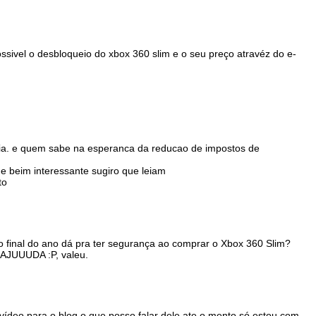
ssivel o desbloqueio do xbox 360 slim e o seu preço atravéz do e-
aria. e quem sabe na esperanca da reducao de impostos de
 e beim interessante sugiro que leiam
to
o final do ano dá pra ter segurança ao comprar o Xbox 360 Slim?
AJUUUDA :P, valeu.
 vídeo para o blog o que posso falar dele ate o mento só estou com