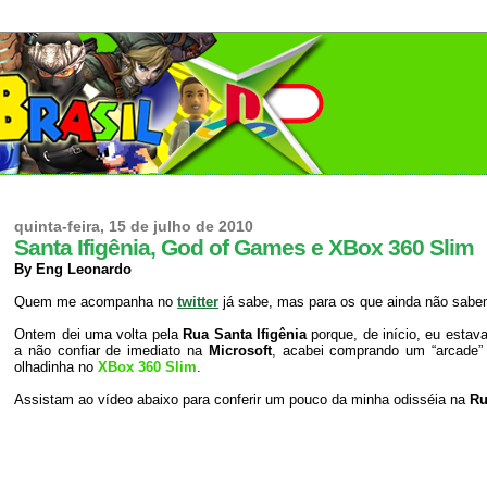
quinta-feira, 15 de julho de 2010
Santa Ifigênia, God of Games e XBox 360 Slim
By Eng Leonardo
Quem me acompanha no
twitter
já sabe, mas para os que ainda não sabem
Ontem dei uma volta pela
Rua Santa Ifigênia
porque, de início, eu est
a não confiar de imediato na
Microsoft
, acabei comprando um “arcad
olhadinha no
XBox 360 Slim
.
Assistam ao vídeo abaixo para conferir um pouco da minha odisséia na
Ru