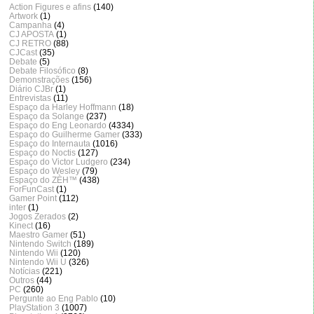
Action Figures e afins
(140)
Artwork
(1)
Campanha
(4)
CJ APOSTA
(1)
CJ RETRO
(88)
CJCast
(35)
Debate
(5)
Debate Filosófico
(8)
Demonstrações
(156)
Diário CJBr
(1)
Entrevistas
(11)
Espaço da Harley Hoffmann
(18)
Espaço da Solange
(237)
Espaço do Eng Leonardo
(4334)
Espaço do Guilherme Gamer
(333)
Espaço do Internauta
(1016)
Espaço do Noctis
(127)
Espaço do Victor Ludgero
(234)
Espaço do Wesley
(79)
Espaço do ZÈH™
(438)
ForFunCast
(1)
Gamer Point
(112)
inter
(1)
Jogos Zerados
(2)
Kinect
(16)
Maestro Gamer
(51)
Nintendo Switch
(189)
Nintendo Wii
(120)
Nintendo Wii U
(326)
Notícias
(221)
Outros
(44)
PC
(260)
Pergunte ao Eng Pablo
(10)
PlayStation 3
(1007)