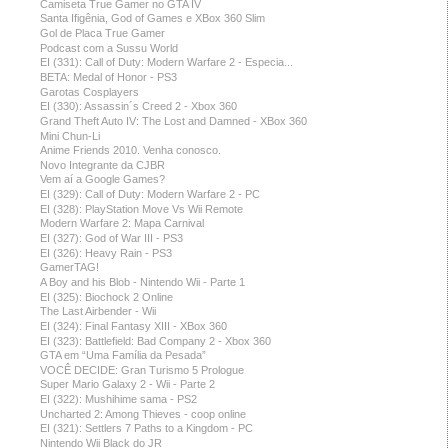
Camiseta True Gamer no GTA IV
Santa Ifigênia, God of Games e XBox 360 Slim
Gol de Placa True Gamer
Podcast com a Sussu World
EI (331): Call of Duty: Modern Warfare 2 - Especia...
BETA: Medal of Honor - PS3
Garotas Cosplayers
EI (330): Assassin´s Creed 2 - Xbox 360
Grand Theft Auto IV: The Lost and Damned - XBox 360
Mini Chun-Li
Anime Friends 2010. Venha conosco.
Novo Integrante da CJBR
Vem aí a Google Games?
EI (329): Call of Duty: Modern Warfare 2 - PC
EI (328): PlayStation Move Vs Wii Remote
Modern Warfare 2: Mapa Carnival
EI (327): God of War III - PS3
EI (326): Heavy Rain - PS3
GamerTAG!
A Boy and his Blob - Nintendo Wii - Parte 1
EI (325): Biochock 2 Online
The Last Airbender - Wii
EI (324): Final Fantasy XIII - XBox 360
EI (323): Battlefield: Bad Company 2 - Xbox 360
GTA em “Uma Família da Pesada”
VOCÊ DECIDE: Gran Turismo 5 Prologue
Super Mario Galaxy 2 - Wii - Parte 2
EI (322): Mushihime sama - PS2
Uncharted 2: Among Thieves - coop online
EI (321): Settlers 7 Paths to a Kingdom - PC
Nintendo Wii Black do JR