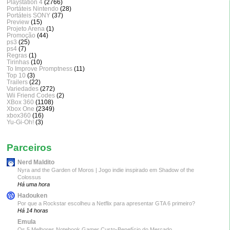
Playstation 4
(2766)
Portáteis Nintendo
(28)
Portáteis SONY
(37)
Preview
(15)
Projeto Arena
(1)
Promoção
(44)
ps3
(25)
ps4
(7)
Regras
(1)
Tirinhas
(10)
To Improve Promptness
(11)
Top 10
(3)
Trailers
(22)
Variedades
(272)
Wii Friend Codes
(2)
XBox 360
(1108)
Xbox One
(2349)
xbox360
(16)
Yu-Gi-Oh!
(3)
Parceiros
Nerd Maldito
Nyra and the Garden of Moros | Jogo indie inspirado em Shadow of the
Colossus
Há uma hora
Hadouken
Por que a Rockstar escolheu a Netflix para apresentar GTA 6 primeiro?
Há 14 horas
Emula
Os 5 Melhores Notebook Gamer Custo-Benefício do Mercado