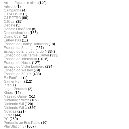
Action Figures e afins
(140)
Artwork
(1)
Campanha
(4)
CJ APOSTA
(1)
CJ RETRO
(88)
CJCast
(35)
Debate
(5)
Debate Filosófico
(8)
Demonstrações
(156)
Diário CJBr
(1)
Entrevistas
(11)
Espaço da Harley Hoffmann
(18)
Espaço da Solange
(237)
Espaço do Eng Leonardo
(4334)
Espaço do Guilherme Gamer
(333)
Espaço do Internauta
(1016)
Espaço do Noctis
(127)
Espaço do Victor Ludgero
(234)
Espaço do Wesley
(79)
Espaço do ZÈH™
(438)
ForFunCast
(1)
Gamer Point
(112)
inter
(1)
Jogos Zerados
(2)
Kinect
(16)
Maestro Gamer
(51)
Nintendo Switch
(189)
Nintendo Wii
(120)
Nintendo Wii U
(326)
Notícias
(221)
Outros
(44)
PC
(260)
Pergunte ao Eng Pablo
(10)
PlayStation 3
(1007)