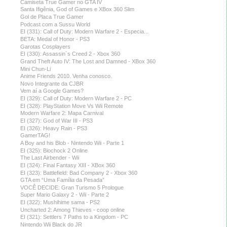
Camiseta True Gamer no GTA IV
Santa Ifigênia, God of Games e XBox 360 Slim
Gol de Placa True Gamer
Podcast com a Sussu World
EI (331): Call of Duty: Modern Warfare 2 - Especia...
BETA: Medal of Honor - PS3
Garotas Cosplayers
EI (330): Assassin´s Creed 2 - Xbox 360
Grand Theft Auto IV: The Lost and Damned - XBox 360
Mini Chun-Li
Anime Friends 2010. Venha conosco.
Novo Integrante da CJBR
Vem aí a Google Games?
EI (329): Call of Duty: Modern Warfare 2 - PC
EI (328): PlayStation Move Vs Wii Remote
Modern Warfare 2: Mapa Carnival
EI (327): God of War III - PS3
EI (326): Heavy Rain - PS3
GamerTAG!
A Boy and his Blob - Nintendo Wii - Parte 1
EI (325): Biochock 2 Online
The Last Airbender - Wii
EI (324): Final Fantasy XIII - XBox 360
EI (323): Battlefield: Bad Company 2 - Xbox 360
GTA em “Uma Família da Pesada”
VOCÊ DECIDE: Gran Turismo 5 Prologue
Super Mario Galaxy 2 - Wii - Parte 2
EI (322): Mushihime sama - PS2
Uncharted 2: Among Thieves - coop online
EI (321): Settlers 7 Paths to a Kingdom - PC
Nintendo Wii Black do JR