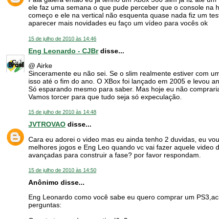
ele faz uma semana o que pude perceber que o console na h
começo e ele na vertical não esquenta quase nada fiz um teste
aparecer mais novidades eu faço um vídeo para vocês ok
15 de julho de 2010 às 14:46
Eng Leonardo - CJBr
disse...
@ Airke
Sinceramente eu não sei. Se o slim realmente estiver com u
isso até o fim do ano. O XBox foi lançado em 2005 e levou a
Só esparando mesmo para saber. Mas hoje eu não compraria
Vamos torcer para que tudo seja só expeculação.
15 de julho de 2010 às 14:48
JVTROVAO
disse...
Cara eu adorei o video mas eu ainda tenho 2 duvidas, eu vou
melhores jogos e Eng Leo quando vc vai fazer aquele video do
avançadas para construir a fase? por favor respondam.
15 de julho de 2010 às 14:50
Anônimo disse...
Eng Leonardo como você sabe eu quero comprar um PS3,ac
perguntas: