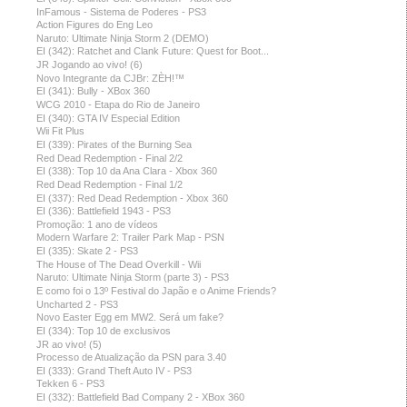
InFamous - Sistema de Poderes - PS3
Action Figures do Eng Leo
Naruto: Ultimate Ninja Storm 2 (DEMO)
EI (342): Ratchet and Clank Future: Quest for Boot...
JR Jogando ao vivo! (6)
Novo Integrante da CJBr: ZÈH!™
EI (341): Bully - XBox 360
WCG 2010 - Etapa do Rio de Janeiro
EI (340): GTA IV Especial Edition
Wii Fit Plus
EI (339): Pirates of the Burning Sea
Red Dead Redemption - Final 2/2
EI (338): Top 10 da Ana Clara - Xbox 360
Red Dead Redemption - Final 1/2
EI (337): Red Dead Redemption - Xbox 360
EI (336): Battlefield 1943 - PS3
Promoção: 1 ano de vídeos
Modern Warfare 2: Trailer Park Map - PSN
EI (335): Skate 2 - PS3
The House of The Dead Overkill - Wii
Naruto: Ultimate Ninja Storm (parte 3) - PS3
E como foi o 13º Festival do Japão e o Anime Friends?
Uncharted 2 - PS3
Novo Easter Egg em MW2. Será um fake?
EI (334): Top 10 de exclusivos
JR ao vivo! (5)
Processo de Atualização da PSN para 3.40
EI (333): Grand Theft Auto IV - PS3
Tekken 6 - PS3
EI (332): Battlefield Bad Company 2 - XBox 360