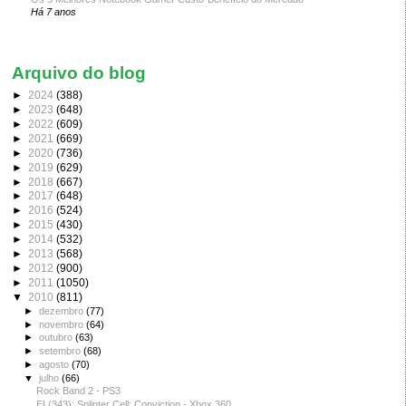
Há 7 anos
Arquivo do blog
►
2024
(388)
►
2023
(648)
►
2022
(609)
►
2021
(669)
►
2020
(736)
►
2019
(629)
►
2018
(667)
►
2017
(648)
►
2016
(524)
►
2015
(430)
►
2014
(532)
►
2013
(568)
►
2012
(900)
►
2011
(1050)
▼
2010
(811)
►
dezembro
(77)
►
novembro
(64)
►
outubro
(63)
►
setembro
(68)
►
agosto
(70)
▼
julho
(66)
Rock Band 2 - PS3
EI (343): Splinter Cell: Conviction - Xbox 360