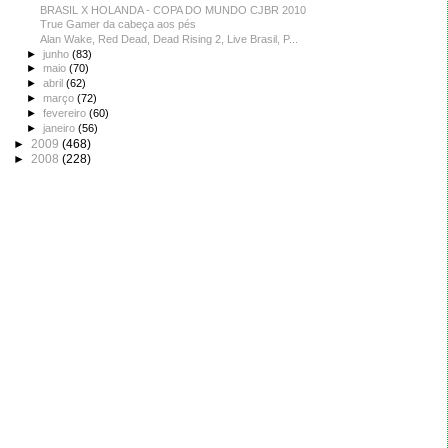
BRASIL X HOLANDA - COPA DO MUNDO CJBR 2010
True Gamer da cabeça aos pés
Alan Wake, Red Dead, Dead Rising 2, Live Brasil, P...
►
junho
(83)
►
maio
(70)
►
abril
(62)
►
março
(72)
►
fevereiro
(60)
►
janeiro
(56)
►
2009
(468)
►
2008
(228)