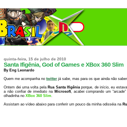
quinta-feira, 15 de julho de 2010
Santa Ifigênia, God of Games e XBox 360 Slim
By Eng Leonardo
Quem me acompanha no
twitter
já sabe, mas para os que ainda não sabem
Ontem dei uma volta pela
Rua Santa Ifigênia
porque, de início, eu est
a não confiar de imediato na
Microsoft
, acabei comprando um “arcad
olhadinha no
XBox 360 Slim
.
Assistam ao vídeo abaixo para conferir um pouco da minha odisséia na
Ru