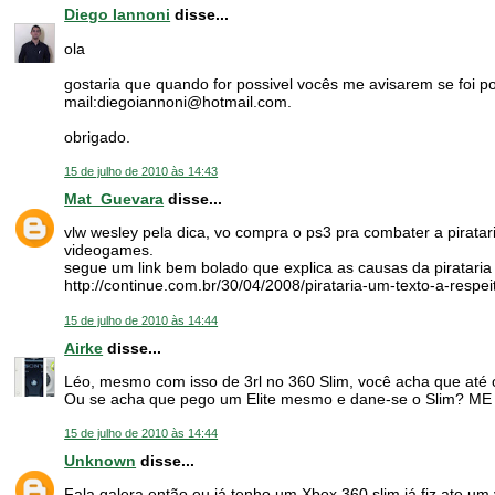
Diego Iannoni
disse...
ola
gostaria que quando for possivel vocês me avisarem se foi po
mail:diegoiannoni@hotmail.com.
obrigado.
15 de julho de 2010 às 14:43
Mat_Guevara
disse...
vlw wesley pela dica, vo compra o ps3 pra combater a pirat
videogames.
segue um link bem bolado que explica as causas da pirataria
http://continue.com.br/30/04/2008/pirataria-um-texto-a-respei
15 de julho de 2010 às 14:44
Airke
disse...
Léo, mesmo com isso de 3rl no 360 Slim, você acha que até 
Ou se acha que pego um Elite mesmo e dane-se o Slim? ME 
15 de julho de 2010 às 14:44
Unknown
disse...
Fala galera então eu já tenho um Xbox 360 slim já fiz ate um