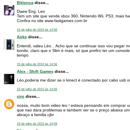
Bittenca
disse...
Daew Eng. Leo
Tem um site que vende xbox 360, Nintendo Wii, PS3, mais ba
Confira no site www.fastgames.com.br
15 de julho de 2010 às 14:56
Airke
disse...
Entendi, valeu Léo... Acho que se continuar isso vou pegar m
bonito, claro que o Slim é mais, só que prefiro ter um conso
tempo.
15 de julho de 2010 às 14:56
Alex - Shift Games
disse...
Léo,poderia me dizer se o kinect é conectado por cabo usb o
15 de julho de 2010 às 14:56
ciro
disse...
nossa, muito bom video leo ! estava pensando em comprar um 
que nao dara problemas e tambem ver se o preço abaixa u
abraço a familia cjbr
15 de julho de 2010 às 14:59