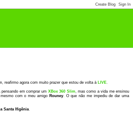
, reafirmo agora com muito prazer que estou de volta à
LIVE
.
ava pensando em comprar um
XBox 360 Slim
, mas como a vida me ensinou
e” mesmo com o meu amigo
Rouney
. O que não me impediu de dar uma
a Santa Ifigênia
.