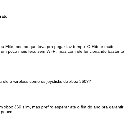
rato
eu Elite mesmo que tava pra pegar faz tempo. O Elite é muito
le um poco mais feio, sem Wi-Fi, mas com ele funcionando bastante
u ele é wireless como os joysticks do xbox 360??
xbox 360 slim, mas prefiro esperar ate o fim do ano pra garantir
m pouco