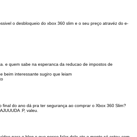
ssivel o desbloqueio do xbox 360 slim e o seu preço atravéz do e-
aria. e quem sabe na esperanca da reducao de impostos de
 e beim interessante sugiro que leiam
to
o final do ano dá pra ter segurança ao comprar o Xbox 360 Slim?
AJUUUDA :P, valeu.
 vídeo para o blog o que posso falar dele ate o mento só estou com