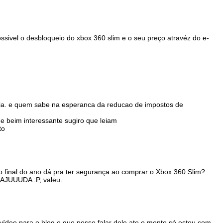
ssivel o desbloqueio do xbox 360 slim e o seu preço atravéz do e-
aria. e quem sabe na esperanca da reducao de impostos de
 e beim interessante sugiro que leiam
to
o final do ano dá pra ter segurança ao comprar o Xbox 360 Slim?
AJUUUDA :P, valeu.
 vídeo para o blog o que posso falar dele ate o mento só estou com