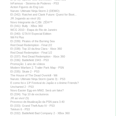
InFamous - Sistema de Poderes - PS3
Action Figures do Eng Leo
Naruto: Ultimate Ninja Storm 2 (DEMO)
EI (342): Ratchet and Clank Future: Quest for Boot...
JR Jogando ao vivo! (6)
Novo Integrante da CJBr: ZÈH!™
EI (341): Bully - XBox 360
WCG 2010 - Etapa do Rio de Janeiro
EI (340): GTA IV Especial Edition
Wii Fit Plus
EI (339): Pirates of the Burning Sea
Red Dead Redemption - Final 2/2
EI (338): Top 10 da Ana Clara - Xbox 360
Red Dead Redemption - Final 1/2
EI (337): Red Dead Redemption - Xbox 360
EI (336): Battlefield 1943 - PS3
Promoção: 1 ano de vídeos
Modern Warfare 2: Trailer Park Map - PSN
EI (335): Skate 2 - PS3
The House of The Dead Overkill - Wii
Naruto: Ultimate Ninja Storm (parte 3) - PS3
E como foi o 13º Festival do Japão e o Anime Friends?
Uncharted 2 - PS3
Novo Easter Egg em MW2. Será um fake?
EI (334): Top 10 de exclusivos
JR ao vivo! (5)
Processo de Atualização da PSN para 3.40
EI (333): Grand Theft Auto IV - PS3
Tekken 6 - PS3
EI (332): Battlefield Bad Company 2 - XBox 360