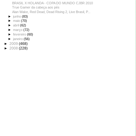
BRASIL X HOLANDA - COPA DO MUNDO CJBR 2010
True Gamer da cabeça aos pés
Alan Wake, Red Dead, Dead Rising 2, Live Brasil, P...
►
junho
(83)
►
maio
(70)
►
abril
(62)
►
março
(72)
►
fevereiro
(60)
►
janeiro
(56)
►
2009
(468)
►
2008
(228)