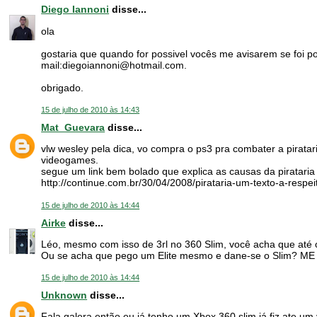
Diego Iannoni
disse...
ola
gostaria que quando for possivel vocês me avisarem se foi po
mail:diegoiannoni@hotmail.com.
obrigado.
15 de julho de 2010 às 14:43
Mat_Guevara
disse...
vlw wesley pela dica, vo compra o ps3 pra combater a pirat
videogames.
segue um link bem bolado que explica as causas da pirataria
http://continue.com.br/30/04/2008/pirataria-um-texto-a-respei
15 de julho de 2010 às 14:44
Airke
disse...
Léo, mesmo com isso de 3rl no 360 Slim, você acha que até 
Ou se acha que pego um Elite mesmo e dane-se o Slim? ME 
15 de julho de 2010 às 14:44
Unknown
disse...
Fala galera então eu já tenho um Xbox 360 slim já fiz ate um