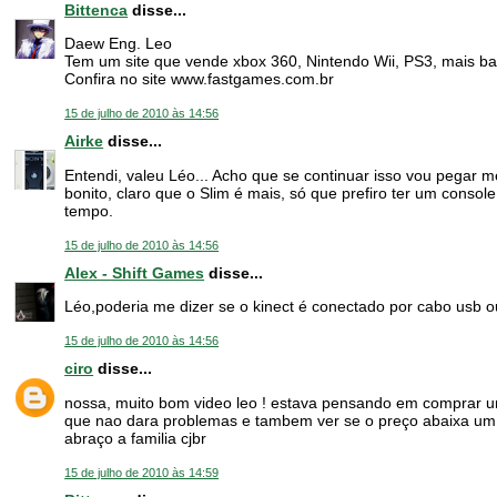
Bittenca
disse...
Daew Eng. Leo
Tem um site que vende xbox 360, Nintendo Wii, PS3, mais ba
Confira no site www.fastgames.com.br
15 de julho de 2010 às 14:56
Airke
disse...
Entendi, valeu Léo... Acho que se continuar isso vou pegar m
bonito, claro que o Slim é mais, só que prefiro ter um conso
tempo.
15 de julho de 2010 às 14:56
Alex - Shift Games
disse...
Léo,poderia me dizer se o kinect é conectado por cabo usb o
15 de julho de 2010 às 14:56
ciro
disse...
nossa, muito bom video leo ! estava pensando em comprar um 
que nao dara problemas e tambem ver se o preço abaixa u
abraço a familia cjbr
15 de julho de 2010 às 14:59