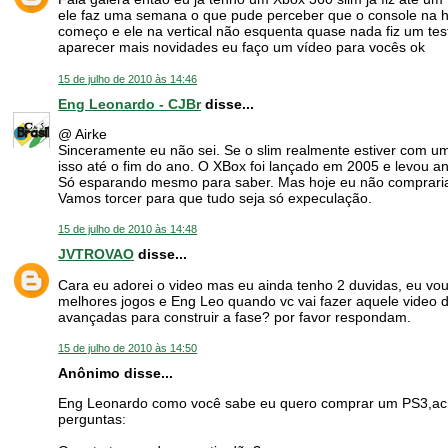
ele faz uma semana o que pude perceber que o console na h
começo e ele na vertical não esquenta quase nada fiz um teste
aparecer mais novidades eu faço um vídeo para vocês ok
15 de julho de 2010 às 14:46
Eng Leonardo - CJBr
disse...
@ Airke
Sinceramente eu não sei. Se o slim realmente estiver com u
isso até o fim do ano. O XBox foi lançado em 2005 e levou a
Só esparando mesmo para saber. Mas hoje eu não compraria
Vamos torcer para que tudo seja só expeculação.
15 de julho de 2010 às 14:48
JVTROVAO
disse...
Cara eu adorei o video mas eu ainda tenho 2 duvidas, eu vou
melhores jogos e Eng Leo quando vc vai fazer aquele video do
avançadas para construir a fase? por favor respondam.
15 de julho de 2010 às 14:50
Anônimo disse...
Eng Leonardo como você sabe eu quero comprar um PS3,ac
perguntas: