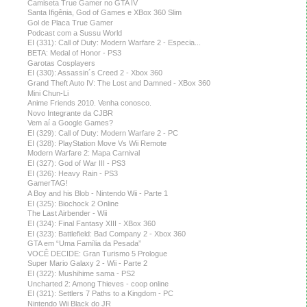
Camiseta True Gamer no GTA IV
Santa Ifigênia, God of Games e XBox 360 Slim
Gol de Placa True Gamer
Podcast com a Sussu World
EI (331): Call of Duty: Modern Warfare 2 - Especia...
BETA: Medal of Honor - PS3
Garotas Cosplayers
EI (330): Assassin´s Creed 2 - Xbox 360
Grand Theft Auto IV: The Lost and Damned - XBox 360
Mini Chun-Li
Anime Friends 2010. Venha conosco.
Novo Integrante da CJBR
Vem aí a Google Games?
EI (329): Call of Duty: Modern Warfare 2 - PC
EI (328): PlayStation Move Vs Wii Remote
Modern Warfare 2: Mapa Carnival
EI (327): God of War III - PS3
EI (326): Heavy Rain - PS3
GamerTAG!
A Boy and his Blob - Nintendo Wii - Parte 1
EI (325): Biochock 2 Online
The Last Airbender - Wii
EI (324): Final Fantasy XIII - XBox 360
EI (323): Battlefield: Bad Company 2 - Xbox 360
GTA em “Uma Família da Pesada”
VOCÊ DECIDE: Gran Turismo 5 Prologue
Super Mario Galaxy 2 - Wii - Parte 2
EI (322): Mushihime sama - PS2
Uncharted 2: Among Thieves - coop online
EI (321): Settlers 7 Paths to a Kingdom - PC
Nintendo Wii Black do JR