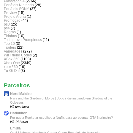
Playstation 4
(2766)
Portáteis Nintendo
(28)
Portáteis SONY
(37)
Preview
(15)
Projeto Arena
(1)
Promoção
(44)
ps3
(25)
ps4
(7)
Regras
(1)
Tirinhas
(10)
To Improve Promptness
(11)
Top 10
(3)
Trailers
(22)
Variedades
(272)
Wii Friend Codes
(2)
XBox 360
(1108)
Xbox One
(2349)
xbox360
(16)
Yu-Gi-Oh!
(3)
Parceiros
Nerd Maldito
Nyra and the Garden of Moros | Jogo indie inspirado em Shadow of the
Colossus
Há uma hora
Hadouken
Por que a Rockstar escolheu a Netflix para apresentar GTA 6 primeiro?
Há 14 horas
Emula
Os 5 Melhores Notebook Gamer Custo-Benefício do Mercado