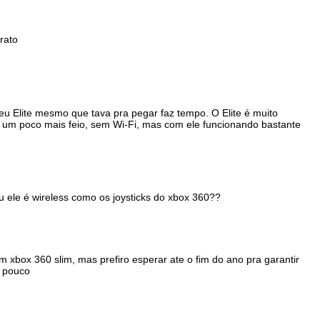
rato
eu Elite mesmo que tava pra pegar faz tempo. O Elite é muito
le um poco mais feio, sem Wi-Fi, mas com ele funcionando bastante
u ele é wireless como os joysticks do xbox 360??
xbox 360 slim, mas prefiro esperar ate o fim do ano pra garantir
m pouco