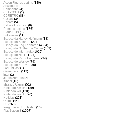
Action Figures e afins
(140)
Artwork
(1)
Campanha
(4)
CJ APOSTA
(1)
CJ RETRO
(88)
CJCast
(35)
Debate
(5)
Debate Filosófico
(8)
Demonstrações
(156)
Diário CJBr
(1)
Entrevistas
(11)
Espaço da Harley Hoffmann
(18)
Espaço da Solange
(237)
Espaço do Eng Leonardo
(4334)
Espaço do Guilherme Gamer
(333)
Espaço do Internauta
(1016)
Espaço do Noctis
(127)
Espaço do Victor Ludgero
(234)
Espaço do Wesley
(79)
Espaço do ZÈH™
(438)
ForFunCast
(1)
Gamer Point
(112)
inter
(1)
Jogos Zerados
(2)
Kinect
(16)
Maestro Gamer
(51)
Nintendo Switch
(189)
Nintendo Wii
(120)
Nintendo Wii U
(326)
Notícias
(221)
Outros
(44)
PC
(260)
Pergunte ao Eng Pablo
(10)
PlayStation 3
(1007)