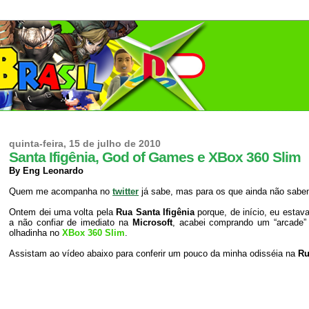
quinta-feira, 15 de julho de 2010
Santa Ifigênia, God of Games e XBox 360 Slim
By Eng Leonardo
Quem me acompanha no
twitter
já sabe, mas para os que ainda não sabem
Ontem dei uma volta pela
Rua Santa Ifigênia
porque, de início, eu est
a não confiar de imediato na
Microsoft
, acabei comprando um “arcad
olhadinha no
XBox 360 Slim
.
Assistam ao vídeo abaixo para conferir um pouco da minha odisséia na
Ru