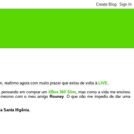
, reafirmo agora com muito prazer que estou de volta à
LIVE
.
ava pensando em comprar um
XBox 360 Slim
, mas como a vida me ensinou
e” mesmo com o meu amigo
Rouney
. O que não me impediu de dar uma
a Santa Ifigênia
.