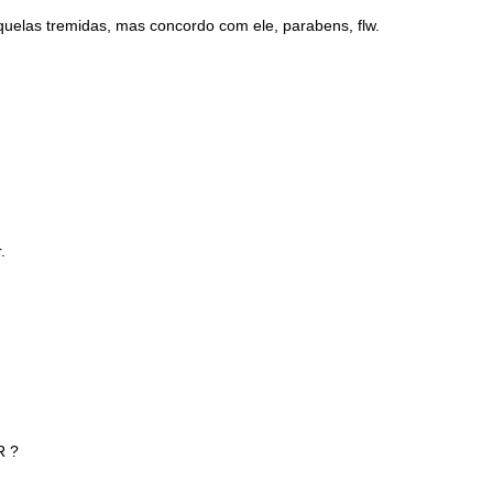
aquelas tremidas, mas concordo com ele, parabens, flw.
.
R ?