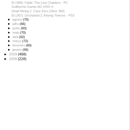
EI (368): Fable: The Lost Chapters - PC
Guilherme Gamer AO VIVO 6
Dead Rising 2: Case Zero (Xbox 360)
EI (367): Uncharted 2: Among Thieves - PS3
►
agosto
(70)
►
julho
(66)
►
junho
(83)
►
maio
(70)
►
abril
(62)
►
março
(72)
►
fevereiro
(60)
►
janeiro
(56)
►
2009
(468)
►
2008
(228)