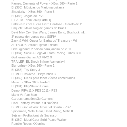
Kameo: Elements of Power - XBox 360 - Parte 1
EI (386): Músicas do Mario na guitarra
Singularity - XBox 360 - Parte 3
EI (385): Jogos de PS3
F1 2010 - Xbox 360 [Parte 1]
Entrevista com Lucas Piérri Cardoso - Garoto de 11...
Enquete: Maior blog de games do Brasil
Devil May Cry, Star Wars, James Bond, Bioshock Inf...
3º pacote de roupas para SSFIV
Zack & Wiki: Quest for Barbaros' Treasure - Wii
ARTBOOK: Street Fighter Tribute
LittleBigPlanet 2 adiado para janeiro de 2011
EI (384): Sonic & Sega All-Stars Racing - Xbox 360
Guilherme Gamer AO VIVO 9
TRAILER: BioShock Infinite [gameplay]
Blur online - XBox 360 - Parte 2
EI (383): Toy Story 3
DEMO: Enslaved - Playstation 3
EI (382): Dicas para fazer vídeos comentados
Mafia II - XBox 360 - Parte 3
EI (381): PlayStation Home
Demo: FIFA 11 X PES 2011 - PS3
Mario Vs Pac-Man
Garotas também são Gamers!
Final Fantasy Versus XIII Notícias
DEMO: God of War: Ghost of Sparta - PSP
Spiderman, Metal Gear, Dead Rising, Mafia II
Seja um Profissional de Sucesso
EI (380): Metal Gear Solid Peace Walker
Rumble Roses XX online