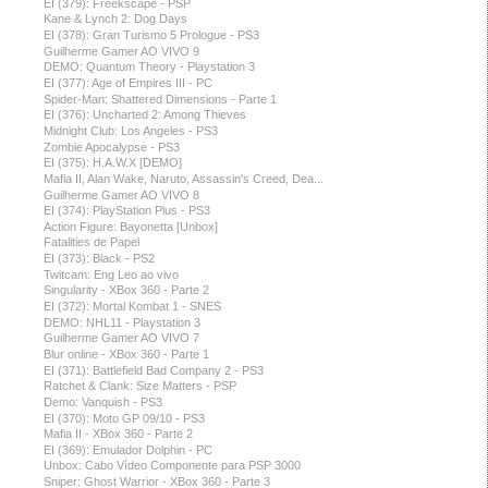
EI (379): Freekscape - PSP
Kane & Lynch 2: Dog Days
EI (378): Gran Turismo 5 Prologue - PS3
Guilherme Gamer AO VIVO 9
DEMO: Quantum Theory - Playstation 3
EI (377): Age of Empires III - PC
Spider-Man: Shattered Dimensions - Parte 1
EI (376): Uncharted 2: Among Thieves
Midnight Club: Los Angeles - PS3
Zombie Apocalypse - PS3
EI (375): H.A.W.X [DEMO]
Mafia II, Alan Wake, Naruto, Assassin's Creed, Dea...
Guilherme Gamer AO VIVO 8
EI (374): PlayStation Plus - PS3
Action Figure: Bayonetta [Unbox]
Fatalities de Papel
EI (373): Black - PS2
Twitcam: Eng Leo ao vivo
Singularity - XBox 360 - Parte 2
EI (372): Mortal Kombat 1 - SNES
DEMO: NHL11 - Playstation 3
Guilherme Gamer AO VIVO 7
Blur online - XBox 360 - Parte 1
EI (371): Battlefield Bad Company 2 - PS3
Ratchet & Clank: Size Matters - PSP
Demo: Vanquish - PS3
EI (370): Moto GP 09/10 - PS3
Mafia II - XBox 360 - Parte 2
EI (369): Emulador Dolphin - PC
Unbox: Cabo Vídeo Componente para PSP 3000
Sniper: Ghost Warrior - XBox 360 - Parte 3