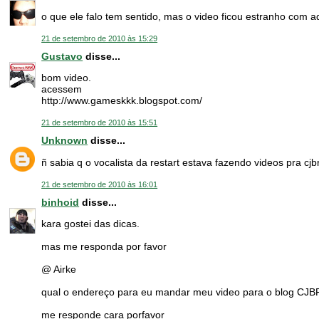
o que ele falo tem sentido, mas o video ficou estranho com 
21 de setembro de 2010 às 15:29
Gustavo
disse...
bom video.
acessem
http://www.gameskkk.blogspot.com/
21 de setembro de 2010 às 15:51
Unknown
disse...
ñ sabia q o vocalista da restart estava fazendo videos pra cjbr
21 de setembro de 2010 às 16:01
binhoid
disse...
kara gostei das dicas.
mas me responda por favor
@ Airke
qual o endereço para eu mandar meu video para o blog CJB
me responde cara porfavor