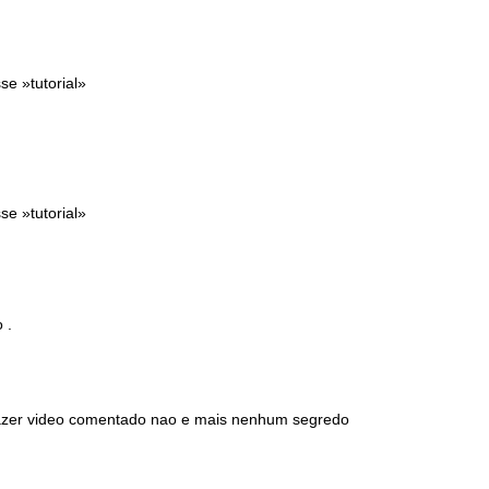
se »tutorial»
se »tutorial»
 .
..fazer video comentado nao e mais nenhum segredo