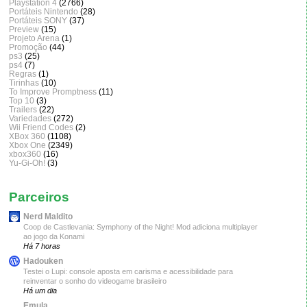
Playstation 4
(2766)
Portáteis Nintendo
(28)
Portáteis SONY
(37)
Preview
(15)
Projeto Arena
(1)
Promoção
(44)
ps3
(25)
ps4
(7)
Regras
(1)
Tirinhas
(10)
To Improve Promptness
(11)
Top 10
(3)
Trailers
(22)
Variedades
(272)
Wii Friend Codes
(2)
XBox 360
(1108)
Xbox One
(2349)
xbox360
(16)
Yu-Gi-Oh!
(3)
Parceiros
Nerd Maldito
Coop de Castlevania: Symphony of the Night! Mod adiciona multiplayer
ao jogo da Konami
Há 7 horas
Hadouken
Testei o Lupi: console aposta em carisma e acessibilidade para
reinventar o sonho do videogame brasileiro
Há um dia
Emula