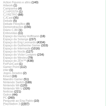
Action Figures e afins
(140)
Artwork
(1)
Campanha
(4)
CJ APOSTA
(1)
CJ RETRO
(88)
CJCast
(35)
Debate
(5)
Debate Filosófico
(8)
Demonstrações
(156)
Diário CJBr
(1)
Entrevistas
(11)
Espaço da Harley Hoffmann
(18)
Espaço da Solange
(237)
Espaço do Eng Leonardo
(4334)
Espaço do Guilherme Gamer
(333)
Espaço do Internauta
(1016)
Espaço do Noctis
(127)
Espaço do Victor Ludgero
(234)
Espaço do Wesley
(79)
Espaço do ZÈH™
(438)
ForFunCast
(1)
Gamer Point
(112)
inter
(1)
Jogos Zerados
(2)
Kinect
(16)
Maestro Gamer
(51)
Nintendo Switch
(189)
Nintendo Wii
(120)
Nintendo Wii U
(326)
Notícias
(221)
Outros
(44)
PC
(260)
Pergunte ao Eng Pablo
(10)
PlayStation 3
(1007)