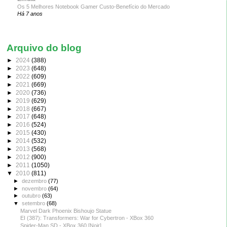
Os 5 Melhores Notebook Gamer Custo-Benefício do Mercado
Há 7 anos
Arquivo do blog
►
2024
(388)
►
2023
(648)
►
2022
(609)
►
2021
(669)
►
2020
(736)
►
2019
(629)
►
2018
(667)
►
2017
(648)
►
2016
(524)
►
2015
(430)
►
2014
(532)
►
2013
(568)
►
2012
(900)
►
2011
(1050)
▼
2010
(811)
►
dezembro
(77)
►
novembro
(64)
►
outubro
(63)
▼
setembro
(68)
Marvel Dark Phoenix Bishoujo Statue
EI (387): Transformers: War for Cybertron - XBox 360
Spider-Man SD - XBox 360 [Noir]