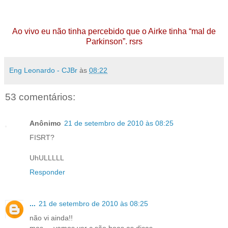
Ao vivo eu não tinha percebido que o Airke tinha “mal de
Parkinson”. rsrs
Eng Leonardo - CJBr
às
08:22
53 comentários:
Anônimo
21 de setembro de 2010 às 08:25
FISRT?
UhULLLLL
Responder
...
21 de setembro de 2010 às 08:25
não vi ainda!!
mas ... vamos ver c são boas as dicas