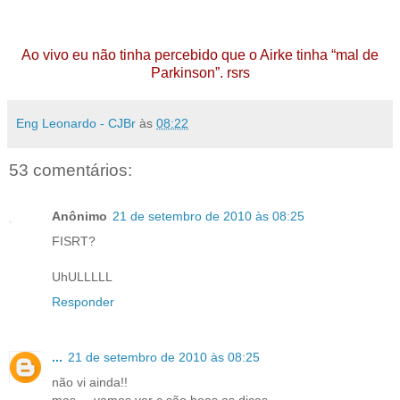
Ao vivo eu não tinha percebido que o Airke tinha “mal de
Parkinson”. rsrs
Eng Leonardo - CJBr
às
08:22
53 comentários:
Anônimo
21 de setembro de 2010 às 08:25
FISRT?
UhULLLLL
Responder
...
21 de setembro de 2010 às 08:25
não vi ainda!!
mas ... vamos ver c são boas as dicas