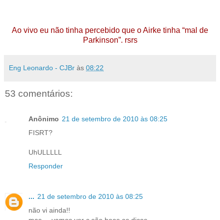
Ao vivo eu não tinha percebido que o Airke tinha “mal de
Parkinson”. rsrs
Eng Leonardo - CJBr
às
08:22
53 comentários:
Anônimo
21 de setembro de 2010 às 08:25
FISRT?
UhULLLLL
Responder
...
21 de setembro de 2010 às 08:25
não vi ainda!!
mas ... vamos ver c são boas as dicas