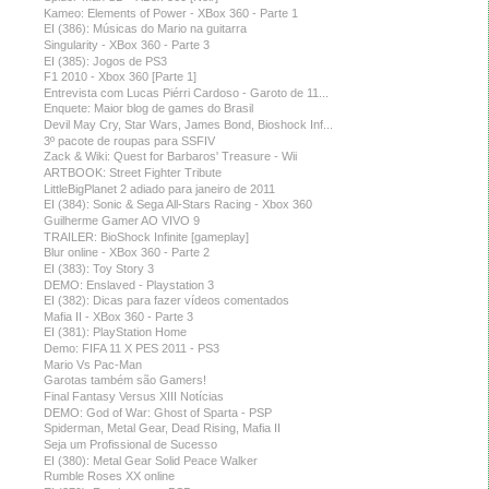
Kameo: Elements of Power - XBox 360 - Parte 1
EI (386): Músicas do Mario na guitarra
Singularity - XBox 360 - Parte 3
EI (385): Jogos de PS3
F1 2010 - Xbox 360 [Parte 1]
Entrevista com Lucas Piérri Cardoso - Garoto de 11...
Enquete: Maior blog de games do Brasil
Devil May Cry, Star Wars, James Bond, Bioshock Inf...
3º pacote de roupas para SSFIV
Zack & Wiki: Quest for Barbaros' Treasure - Wii
ARTBOOK: Street Fighter Tribute
LittleBigPlanet 2 adiado para janeiro de 2011
EI (384): Sonic & Sega All-Stars Racing - Xbox 360
Guilherme Gamer AO VIVO 9
TRAILER: BioShock Infinite [gameplay]
Blur online - XBox 360 - Parte 2
EI (383): Toy Story 3
DEMO: Enslaved - Playstation 3
EI (382): Dicas para fazer vídeos comentados
Mafia II - XBox 360 - Parte 3
EI (381): PlayStation Home
Demo: FIFA 11 X PES 2011 - PS3
Mario Vs Pac-Man
Garotas também são Gamers!
Final Fantasy Versus XIII Notícias
DEMO: God of War: Ghost of Sparta - PSP
Spiderman, Metal Gear, Dead Rising, Mafia II
Seja um Profissional de Sucesso
EI (380): Metal Gear Solid Peace Walker
Rumble Roses XX online