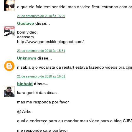
o que ele falo tem sentido, mas o video ficou estranho com 
21 de setembro de 2010 às 15:29
Gustavo
disse...
bom video.
acessem
http://www.gameskkk.blogspot.com/
21 de setembro de 2010 às 15:51
Unknown
disse...
ñ sabia q o vocalista da restart estava fazendo videos pra cjbr
21 de setembro de 2010 às 16:01
binhoid
disse...
kara gostei das dicas.
mas me responda por favor
@ Airke
qual o endereço para eu mandar meu video para o blog CJB
me responde cara porfavor