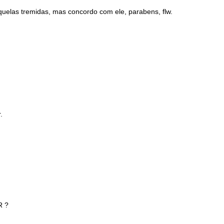
aquelas tremidas, mas concordo com ele, parabens, flw.
.
R ?