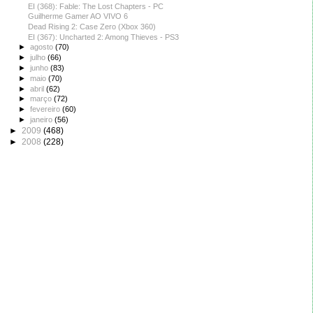
EI (368): Fable: The Lost Chapters - PC
Guilherme Gamer AO VIVO 6
Dead Rising 2: Case Zero (Xbox 360)
EI (367): Uncharted 2: Among Thieves - PS3
►
agosto
(70)
►
julho
(66)
►
junho
(83)
►
maio
(70)
►
abril
(62)
►
março
(72)
►
fevereiro
(60)
►
janeiro
(56)
►
2009
(468)
►
2008
(228)