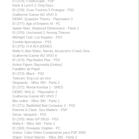
EI (379): Freekscape - PSP
Kane & Lynch 2: Dog Days
EI (378): Gran Turismo 5 Prologue - PS3
Guilherme Gamer AO VIVO 9
DEMO: Quantum Theory - Playstation 3
EI (377): Age of Empires III - PC
Spider-Man: Shattered Dimensions - Parte 1
EI (376): Uncharted 2: Among Thieves
Midnight Club: Los Angeles - PS3
Zombie Apocalypse - PS3
EI (375): H.A.W.X [DEMO]
Mafia II, Alan Wake, Naruto, Assassin's Creed, Dea...
Guilherme Gamer AO VIVO 8
EI (374): PlayStation Plus - PS3
Action Figure: Bayonetta [Unbox]
Fatalities de Papel
EI (373): Black - PS2
Twitcam: Eng Leo ao vivo
Singularity - XBox 360 - Parte 2
EI (372): Mortal Kombat 1 - SNES
DEMO: NHL11 - Playstation 3
Guilherme Gamer AO VIVO 7
Blur online - XBox 360 - Parte 1
EI (371): Battlefield Bad Company 2 - PS3
Ratchet & Clank: Size Matters - PSP
Demo: Vanquish - PS3
EI (370): Moto GP 09/10 - PS3
Mafia II - XBox 360 - Parte 2
EI (369): Emulador Dolphin - PC
Unbox: Cabo Vídeo Componente para PSP 3000
Sniper: Ghost Warrior - XBox 360 - Parte 3