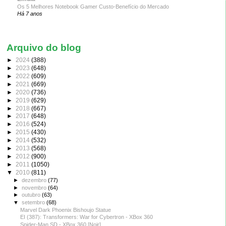
Os 5 Melhores Notebook Gamer Custo-Benefício do Mercado
Há 7 anos
Arquivo do blog
►
2024
(388)
►
2023
(648)
►
2022
(609)
►
2021
(669)
►
2020
(736)
►
2019
(629)
►
2018
(667)
►
2017
(648)
►
2016
(524)
►
2015
(430)
►
2014
(532)
►
2013
(568)
►
2012
(900)
►
2011
(1050)
▼
2010
(811)
►
dezembro
(77)
►
novembro
(64)
►
outubro
(63)
▼
setembro
(68)
Marvel Dark Phoenix Bishoujo Statue
EI (387): Transformers: War for Cybertron - XBox 360
Spider-Man SD - XBox 360 [Noir]