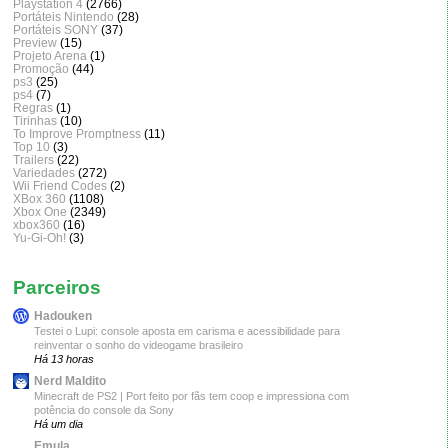
Playstation 4
(2766)
Portáteis Nintendo
(28)
Portáteis SONY
(37)
Preview
(15)
Projeto Arena
(1)
Promoção
(44)
ps3
(25)
ps4
(7)
Regras
(1)
Tirinhas
(10)
To Improve Promptness
(11)
Top 10
(3)
Trailers
(22)
Variedades
(272)
Wii Friend Codes
(2)
XBox 360
(1108)
Xbox One
(2349)
xbox360
(16)
Yu-Gi-Oh!
(3)
Parceiros
Hadouken
Testei o Lupi: console aposta em carisma e acessibilidade para
reinventar o sonho do videogame brasileiro
Há 13 horas
Nerd Maldito
Minecraft de PS2 | Port feito por fãs tem coop e impressiona com
potência do console da Sony
Há um dia
Emula