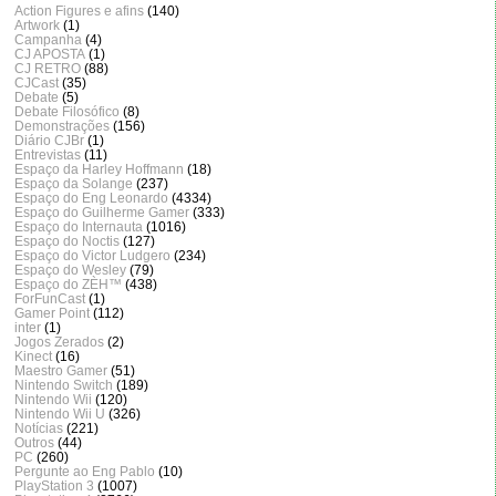
Action Figures e afins
(140)
Artwork
(1)
Campanha
(4)
CJ APOSTA
(1)
CJ RETRO
(88)
CJCast
(35)
Debate
(5)
Debate Filosófico
(8)
Demonstrações
(156)
Diário CJBr
(1)
Entrevistas
(11)
Espaço da Harley Hoffmann
(18)
Espaço da Solange
(237)
Espaço do Eng Leonardo
(4334)
Espaço do Guilherme Gamer
(333)
Espaço do Internauta
(1016)
Espaço do Noctis
(127)
Espaço do Victor Ludgero
(234)
Espaço do Wesley
(79)
Espaço do ZÈH™
(438)
ForFunCast
(1)
Gamer Point
(112)
inter
(1)
Jogos Zerados
(2)
Kinect
(16)
Maestro Gamer
(51)
Nintendo Switch
(189)
Nintendo Wii
(120)
Nintendo Wii U
(326)
Notícias
(221)
Outros
(44)
PC
(260)
Pergunte ao Eng Pablo
(10)
PlayStation 3
(1007)