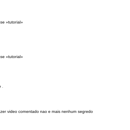
se »tutorial»
se »tutorial»
 .
..fazer video comentado nao e mais nenhum segredo