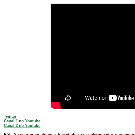
Twitter
Canal 1 no Youtube
Canal 2 no Youtube
P.S.:
Se ocorrerem algumas travadinhas em determinados momentos d