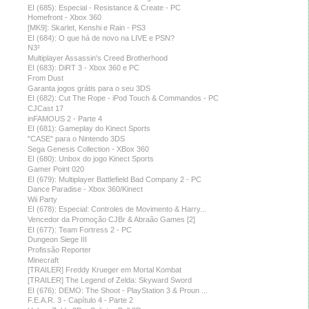
EI (685): Especial - Resistance & Create - PC
Homefront - Xbox 360
[MK9]: Skarlet, Kenshi e Rain - PS3
EI (684): O que há de novo na LIVE e PSN?
N3²
Multiplayer Assassin's Creed Brotherhood
EI (683): DiRT 3 - Xbox 360 e PC
From Dust
Garanta jogos grátis para o seu 3DS
EI (682): Cut The Rope - iPod Touch & Commandos - PC
CJCast 17
inFAMOUS 2 - Parte 4
EI (681): Gameplay do Kinect Sports
"CASE" para o Nintendo 3DS
Sega Genesis Collection - XBox 360
EI (680): Unbox do jogo Kinect Sports
Gamer Point 020
EI (679): Multiplayer Battlefield Bad Company 2 - PC
Dance Paradise - Xbox 360/Kinect
Wii Party
EI (678): Especial: Controles de Movimento & Harry...
Vencedor da Promoção CJBr & Abraão Games [2]
EI (677): Team Fortress 2 - PC
Dungeon Siege III
Profissão Reporter
Minecraft
[TRAILER] Freddy Krueger em Mortal Kombat
[TRAILER] The Legend of Zelda: Skyward Sword
EI (676): DEMO: The Shoot - PlayStation 3 & Proun ...
F.E.A.R. 3 - Capítulo 4 - Parte 2