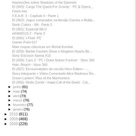
Impressões sobre Shadows of the Damned
EI (663): Cargo The Quest For Gravity - PC & Opera...
Finish him
F.E.A.R. 3 - Capítulo 4 - Parte 1
EI (662): Jogos comprados na Abraão Games e Multip...
Sonic Colors - Wii - Parte 2
EI (661): Especial Wii U
inFAMOUS 2 - Parte 3
EI (660): I-Fluid -PC
Gamer Point 017
Mais roupas clássicas em Mortal Kombat
EI (659): Barbie Fashion Show e Kingdom Hearts Bir...
Sony Ericsson Xperia X10
EI (658): Cars 2 - PC / Duke Nuken Forever - Xbox 360
Halo: Reach - Xbox 360
EI (657): Exclusividades da versão Hero Edition - ...
Nova Integrante + Vídeo Comentado Alice Madness Re...
Green Lantern: Rise of the Manhunters
EI (656): Modo Zumbi - mapa Call of the Dead - Cal...
►
junho
(81)
►
maio
(74)
►
abril
(73)
►
março
(76)
►
fevereiro
(77)
►
janeiro
(76)
►
2010
(811)
►
2009
(468)
►
2008
(228)