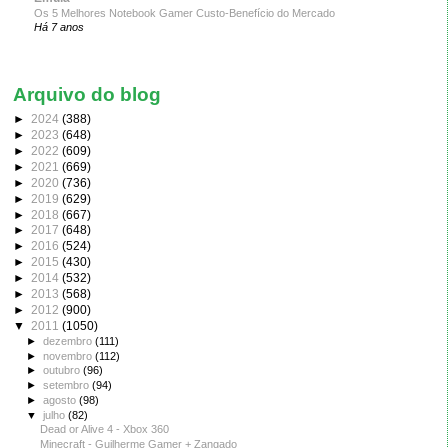
Os 5 Melhores Notebook Gamer Custo-Benefício do Mercado
Há 7 anos
Arquivo do blog
►
2024
(388)
►
2023
(648)
►
2022
(609)
►
2021
(669)
►
2020
(736)
►
2019
(629)
►
2018
(667)
►
2017
(648)
►
2016
(524)
►
2015
(430)
►
2014
(532)
►
2013
(568)
►
2012
(900)
▼
2011
(1050)
►
dezembro
(111)
►
novembro
(112)
►
outubro
(96)
►
setembro
(94)
►
agosto
(98)
▼
julho
(82)
Dead or Alive 4 - Xbox 360
Minecraft - Guilherme Gamer + Zangado