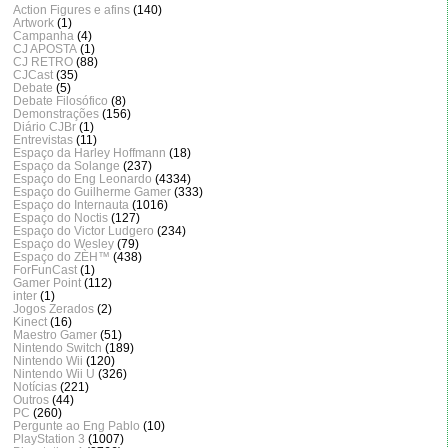
Action Figures e afins
(140)
Artwork
(1)
Campanha
(4)
CJ APOSTA
(1)
CJ RETRO
(88)
CJCast
(35)
Debate
(5)
Debate Filosófico
(8)
Demonstrações
(156)
Diário CJBr
(1)
Entrevistas
(11)
Espaço da Harley Hoffmann
(18)
Espaço da Solange
(237)
Espaço do Eng Leonardo
(4334)
Espaço do Guilherme Gamer
(333)
Espaço do Internauta
(1016)
Espaço do Noctis
(127)
Espaço do Victor Ludgero
(234)
Espaço do Wesley
(79)
Espaço do ZÈH™
(438)
ForFunCast
(1)
Gamer Point
(112)
inter
(1)
Jogos Zerados
(2)
Kinect
(16)
Maestro Gamer
(51)
Nintendo Switch
(189)
Nintendo Wii
(120)
Nintendo Wii U
(326)
Notícias
(221)
Outros
(44)
PC
(260)
Pergunte ao Eng Pablo
(10)
PlayStation 3
(1007)