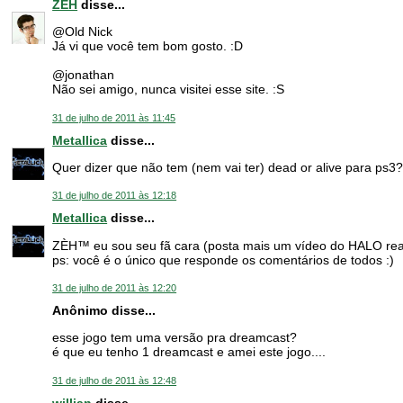
ZEH
disse...
@Old Nick
Já vi que você tem bom gosto. :D
@jonathan
Não sei amigo, nunca visitei esse site. :S
31 de julho de 2011 às 11:45
Metallica
disse...
Quer dizer que não tem (nem vai ter) dead or alive para ps3
31 de julho de 2011 às 12:18
Metallica
disse...
ZÈH™ eu sou seu fã cara (posta mais um vídeo do HALO rea
ps: você é o único que responde os comentários de todos :)
31 de julho de 2011 às 12:20
Anônimo disse...
esse jogo tem uma versão pra dreamcast?
é que eu tenho 1 dreamcast e amei este jogo....
31 de julho de 2011 às 12:48
willian
disse...