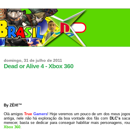
domingo, 31 de julho de 2011
Dead or Alive 4 - Xbox 360
By ZÈH!™
Olá amigos
True
Gamers
! Hoje veremos um pouco de um dos meus jogos de
antiga, nele não há exploração da boa vontade dos fãs com
DLC’s
sacan
merecer, basta se dedicar para conseguir habilitar mais personagens, 
Xbox 360
.