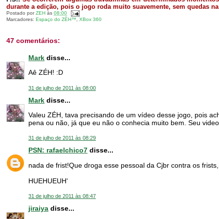
durante a edição, pois o jogo roda muito suavemente, sem quedas na
Postado por
ZEH
às
08:00
Marcadores:
Espaço do ZÈH™
,
XBox 360
47 comentários:
Mark
disse...
Aê ZÉH! :D
31 de julho de 2011 às 08:00
Mark
disse...
Valeu ZÉH, tava precisando de um vídeo desse jogo, pois ache
pena ou não, já que eu não o conhecia muito bem. Seu video
31 de julho de 2011 às 08:29
PSN: rafaelchico7
disse...
nada de frist!Que droga esse pessoal da Cjbr contra os frist
HUEHUEUH'
31 de julho de 2011 às 08:47
jiraiya
disse...