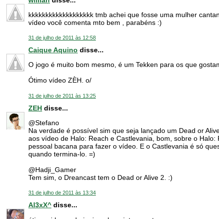
kkkkkkkkkkkkkkkkkkk tmb achei que fosse uma mulher cantand
vídeo você comenta mto bem , parabéns :)
31 de julho de 2011 às 12:58
Caique Aquino
disse...
O jogo é muito bom mesmo, é um Tekken para os que gostam
Ótimo vídeo ZÈH. o/
31 de julho de 2011 às 13:25
ZEH
disse...
@Stefano
Na verdade é possível sim que seja lançado um Dead or Aliv
aos vídeo de Halo: Reach e Castlevania, bom, sobre o Halo:
pessoal bacana para fazer o vídeo. E o Castlevania é só ques
quando termina-lo. =)
@Hadji_Gamer
Tem sim, o Dreancast tem o Dead or Alive 2. :)
31 de julho de 2011 às 13:34
Al3xX^
disse...