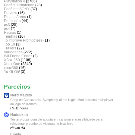
Playstation 4
(2766)
Portáteis Nintendo
(28)
Portáteis SONY
(37)
Preview
(15)
Projeto Arena
(1)
Promoção
(44)
ps3
(25)
ps4
(7)
Regras
(1)
Tirinhas
(10)
To Improve Promptness
(11)
Top 10
(3)
Trailers
(22)
Variedades
(272)
Wii Friend Codes
(2)
XBox 360
(1108)
Xbox One
(2349)
xbox360
(16)
Yu-Gi-Oh!
(3)
Parceiros
Nerd Maldito
Coop de Castlevania: Symphony of the Night! Mod adiciona multiplayer
ao jogo da Konami
Há 11 horas
Hadouken
Testei o Lupi: console aposta em carisma e acessibilidade para
reinventar o sonho do videogame brasileiro
Há um dia
Emula