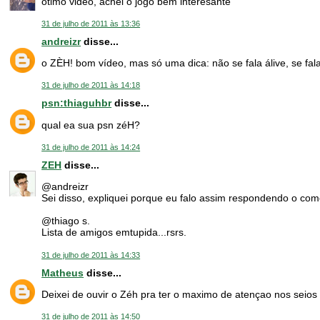
ótimo video, achei o jogo bem interesante
31 de julho de 2011 às 13:36
andreizr
disse...
o ZÈH! bom vídeo, mas só uma dica: não se fala álive, se fala
31 de julho de 2011 às 14:18
psn:thiaguhbr
disse...
qual ea sua psn zéH?
31 de julho de 2011 às 14:24
ZEH
disse...
@andreizr
Sei disso, expliquei porque eu falo assim respondendo o come
@thiago s.
Lista de amigos emtupida...rsrs.
31 de julho de 2011 às 14:33
Matheus
disse...
Deixei de ouvir o Zéh pra ter o maximo de atençao nos sei
31 de julho de 2011 às 14:50