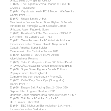
Unbox Zelda 3D + Splinter Cell 3D
EI (675): The Legend of Zelda Ocarina of Time 3D -...
Crysis 2 - Multiplayer
EI (674): Crysis Warhead - PC & Modern Warfare 3 v...
Gamer Point 019
EI (673): Unbox & mais Unbox
Mais frustrações em Super Street Fighter IV Arcade...
Vencedor da Promoção CJBr & Abraão Games
Unboxing Action Figure do Sonic
EI (672): Resident Evil The Mercenaries - 3DS & R...
L.A. Noire: The Consul's Car - PS3
EI (671): Team Fortress 2 - PC & And Yet It Moves ...
Impressões sobre Naruto Ultimate Ninja Impact
Captain America: Super Soldier
Campeonato: Pro Evolution Soccer 2011
EI (670): Killzone 3 - DLC's e Live-Action
Alice:Madness Returns
EI (669): Tales Of Vesperia - Xbox 360 & Red Dead ...
PROMOÇÃO: Assassin’s Creed Brotherhood (PS3)
EI (668): Super Street Fighter - Arcade Edition - ...
Replays Super Street Fighter 4
Compre online com segurança + Promoção
EI (667): Call of Duty Black Ops (Shangri-La)
Gamer Point 018
EI (666): Dragon Ball: Raging Blast 2 - Xbox 360
Syphon Filter: Logan's Shadow - PSP
Unboxing Jogos Variados para Xbox 360/Kinect & PSP
EI (665): Toki Tori - PC & Far Cry 2 - PC
UFC Trainer - Xbox 360
EI (664): DLC Nichoson Electroplating - L.A. Noire...
Impressões sobre Darksiders