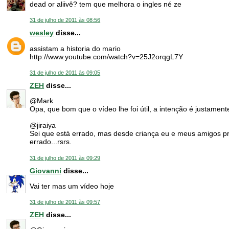
dead or aliivê? tem que melhora o ingles né ze
31 de julho de 2011 às 08:56
wesley
disse...
assistam a historia do mario
http://www.youtube.com/watch?v=25J2orqgL7Y
31 de julho de 2011 às 09:05
ZEH
disse...
@Mark
Opa, que bom que o vídeo lhe foi útil, a intenção é justamente
@jiraiya
Sei que está errado, mas desde criança eu e meus amigos p
errado...rsrs.
31 de julho de 2011 às 09:29
Giovanni
disse...
Vai ter mas um vídeo hoje
31 de julho de 2011 às 09:57
ZEH
disse...