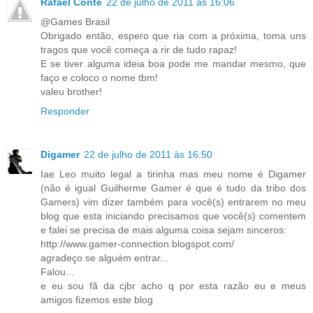
Rafael Conte
22 de julho de 2011 às 16:06
@Games Brasil
Obrigado então, espero que ria com a próxima, toma uns
tragos que você começa a rir de tudo rapaz!
E se tiver alguma ideia boa pode me mandar mesmo, que
faço e coloco o nome tbm!
valeu brother!
Responder
Digamer
22 de julho de 2011 às 16:50
Iae Leo muito legal a tirinha mas meu nome é Digamer
(não é igual Guilherme Gamer é que é tudo da tribo dos
Gamers) vim dizer também para você(s) entrarem no meu
blog que esta iniciando precisamos que você(s) comentem
e falei se precisa de mais alguma coisa sejam sinceros:
http://www.gamer-connection.blogspot.com/
agradeço se alguém entrar...
Falou...
e eu sou fã da cjbr acho q por esta razão eu e meus
amigos fizemos este blog