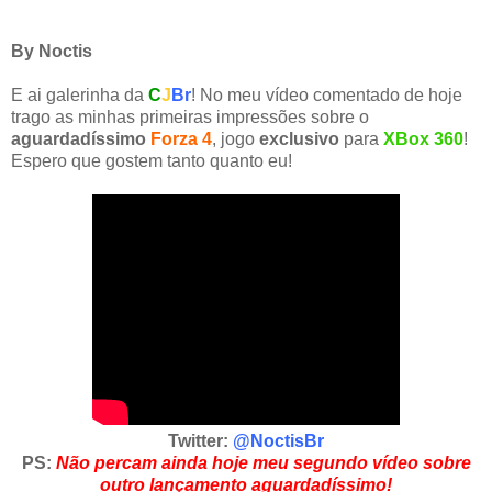
By Noctis
E ai galerinha da
C
J
Br
! No meu vídeo comentado de hoje
trago as minhas primeiras impressões sobre o
aguardadíssimo
Forza 4
, jogo
exclusivo
para
XBox 360
!
Espero que gostem tanto quanto eu!
Twitter:
@NoctisBr
PS:
Não percam ainda hoje meu segundo vídeo sobre
outro lançamento aguardadíssimo!