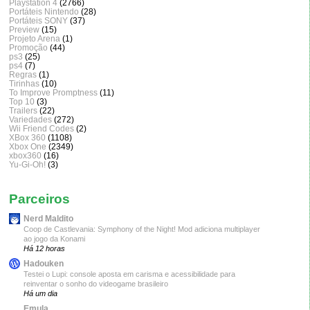
Playstation 4
(2766)
Portáteis Nintendo
(28)
Portáteis SONY
(37)
Preview
(15)
Projeto Arena
(1)
Promoção
(44)
ps3
(25)
ps4
(7)
Regras
(1)
Tirinhas
(10)
To Improve Promptness
(11)
Top 10
(3)
Trailers
(22)
Variedades
(272)
Wii Friend Codes
(2)
XBox 360
(1108)
Xbox One
(2349)
xbox360
(16)
Yu-Gi-Oh!
(3)
Parceiros
Nerd Maldito
Coop de Castlevania: Symphony of the Night! Mod adiciona multiplayer
ao jogo da Konami
Há 12 horas
Hadouken
Testei o Lupi: console aposta em carisma e acessibilidade para
reinventar o sonho do videogame brasileiro
Há um dia
Emula