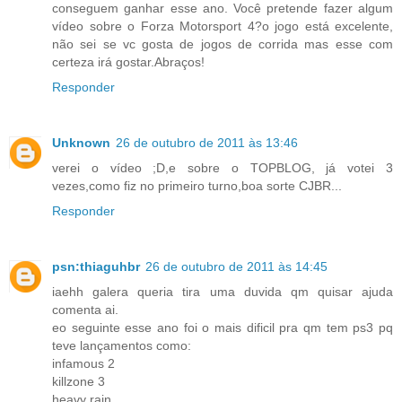
conseguem ganhar esse ano. Você pretende fazer algum
vídeo sobre o Forza Motorsport 4?o jogo está excelente,
não sei se vc gosta de jogos de corrida mas esse com
certeza irá gostar.Abraços!
Responder
Unknown
26 de outubro de 2011 às 13:46
verei o vídeo ;D,e sobre o TOPBLOG, já votei 3
vezes,como fiz no primeiro turno,boa sorte CJBR...
Responder
psn:thiaguhbr
26 de outubro de 2011 às 14:45
iaehh galera queria tira uma duvida qm quisar ajuda
comenta ai.
eo seguinte esse ano foi o mais dificil pra qm tem ps3 pq
teve lançamentos como:
infamous 2
killzone 3
heavy rain