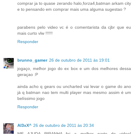
comprar ja to quase zerando halo,forza4,batman arkam city
e to pensando em comprar mais uma alguma sugestao ?
parabens pelo video vc é o comentarista da cjbr que eu
mais curto vlw !!!!!!
Responder
brunno_gamer
26 de outubro de 2011 às 19:01
jogaço, melhor jogo do ex box e um dos melhores dessa
geraçao :P
ainda acho q gears ou uncharted vai levar o game do ano
já q batman nao tem multi player mas mesmo assim é um
belíssimo jogo
Responder
Al3xX^
26 de outubro de 2011 às 20:34
ME AJUDA PIRANHA foi a melhor parte do video!