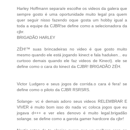
Harley Hoffmann separa/e escolhe os videos da galera que
sempre gosto é uma oportunidade muito legal pra quem
quer seguir nisso fazendo oque gosta um hobby igual a
toda a equipe da CJBR!se define como a selecionadora da
cjbr.
BRIGADÃO HARLEY
ZÈH!™ suas brincadeiras no video é que gosto muito
mesmo quando ele está jogando kinect e fala haduken... eu
curtooo demais quando ele faz videos de Kinect). ele se
define como o cara do kinect da CJBR! BRIGADÃO ZÉH.
Victor Ludgero e seus jogos de corrida.o cara é fera! se
define como o piloto da CJBR RSRSRS.
Solange- vc é demais adoro seus videos RELEMBRAR E
VIVER é muito bom isso do nada vc coloca jogos que eu
jogava d+++ e ver eles denovo é muito legal.brigadão
solange. se define como a garota gamer hardcore da cjbr!