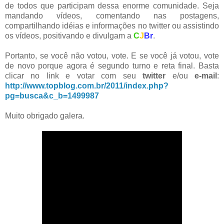
de todos que participam dessa enorme comunidade. Seja
mandando vídeos, comentando nas postagens,
compartilhando idéias e informações no twitter ou assistindo
os vídeos, positivando e divulgam a
C
J
Br
.
Portanto, se você não votou, vote. E se você já votou, vote
de novo porque agora é segundo turno e reta final. Basta
clicar no link e votar com seu
twitter
e/ou
e-mail
:
http://www.topblog.com.br/2011/index.php?
pg=busca&c_b=1499987
Muito obrigado galera.