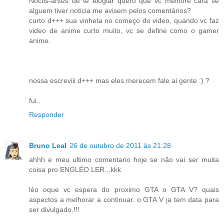
Noctis-antes de te elogiar quero que vc melhore cara se
alguem tiver noticia me avisem pelos comentários?
curto d+++ sua vinheta no começo do video, quando vc faz
video de anime curto muito, vc se define como o gamer
anime.
nossa escreviii d+++ mas eles merecem fale ai gente :) ?
fui..
Responder
Bruno Leal
26 de outubro de 2011 às 21:28
ahhh e meu ultimo comentario hoje se não vai ser muita
coisa pro ENGLÉO LER...kkk
léo oque vc espera do proximo GTA o GTA V? quais
aspectos a melhorar a continuar. o GTA V ja tem data para
ser divulgado.!!!