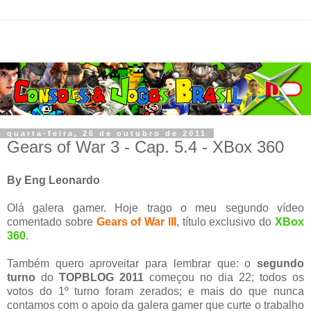
quarta-feira, 26 de outubro de 2011
Gears of War 3 - Cap. 5.4 - XBox 360
By Eng Leonardo
Olá galera gamer. Hoje trago o meu segundo vídeo
comentado sobre
Gears of War III
, título exclusivo do
XBox
360
.
Também quero aproveitar para lembrar que: o
segundo
turno
do
TOPBLOG 2011
começou no dia 22; todos os
votos do 1º turno foram zerados; e mais do que nunca
contamos com o apoio da galera gamer que curte o trabalho