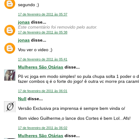
segundo ;)
17 de fevereiro de 2011 às 05:37
jonas
disse...
Este comentário foi removido pelo autor.
17 de fevereiro de 2011 às 05:38
jonas
disse...
Vou ver o video ;)
17 de fevereiro de 2011 às 05:41
Mulheres São Otárias
disse...
Pô vc joga em modo simples! so pula chupa solta 1 poder o da
fazer combos q é o forte do jogo! ê outra vc morre pra caram
17 de fevereiro de 2011 às 06:01
Null
disse...
Versão Exclusiva pra imprensa é sempre bem vinda o/
Bom video Guilherme,o lance dos Cortes é bem Lol...Afs!
17 de fevereiro de 2011 às 06:02
Mulheres São Otárias
disse...