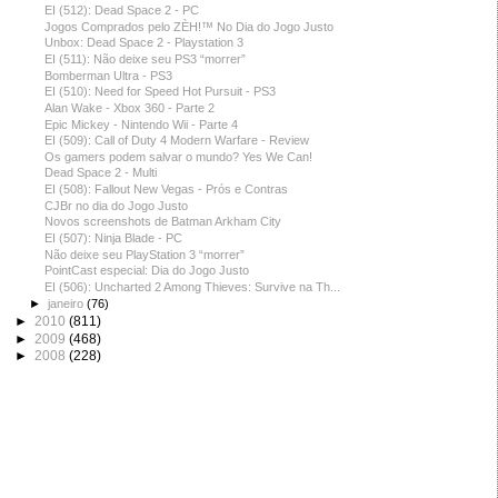
EI (512): Dead Space 2 - PC
Jogos Comprados pelo ZÈH!™ No Dia do Jogo Justo
Unbox: Dead Space 2 - Playstation 3
EI (511): Não deixe seu PS3 “morrer”
Bomberman Ultra - PS3
EI (510): Need for Speed Hot Pursuit - PS3
Alan Wake - Xbox 360 - Parte 2
Epic Mickey - Nintendo Wii - Parte 4
EI (509): Call of Duty 4 Modern Warfare - Review
Os gamers podem salvar o mundo? Yes We Can!
Dead Space 2 - Multi
EI (508): Fallout New Vegas - Prós e Contras
CJBr no dia do Jogo Justo
Novos screenshots de Batman Arkham City
EI (507): Ninja Blade - PC
Não deixe seu PlayStation 3 “morrer”
PointCast especial: Dia do Jogo Justo
EI (506): Uncharted 2 Among Thieves: Survive na Th...
►
janeiro
(76)
►
2010
(811)
►
2009
(468)
►
2008
(228)