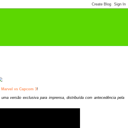
e
Marvel vs Capcom 3
!
e uma versão exclusiva para imprensa, distribuída com antecedência pela