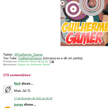
Twitter:
@Guilherme_Gamer
You Tube:
GuilhermeGamer
(inscreva-se e dê um
joinha
)
Postado por
Guilherme Gamer
às
03:25
Marcadores:
Espaço do Guilherme Gamer
173 comentários:
Null
disse...
Mais Já! D:
17 de fevereiro de 2011 às 05:29
jonas
disse...