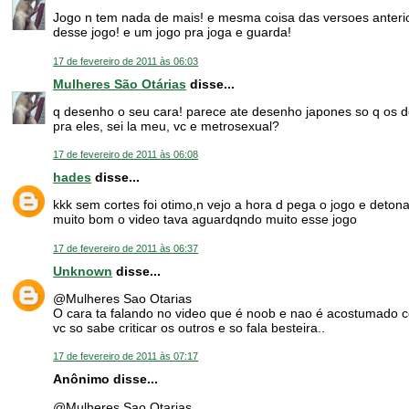
Jogo n tem nada de mais! e mesma coisa das versoes anterio
desse jogo! e um jogo pra joga e guarda!
17 de fevereiro de 2011 às 06:03
Mulheres São Otárias
disse...
q desenho o seu cara! parece ate desenho japones so q os d
pra eles, sei la meu, vc e metrosexual?
17 de fevereiro de 2011 às 06:08
hades
disse...
kkk sem cortes foi otimo,n vejo a hora d pega o jogo e deton
muito bom o video tava aguardqndo muito esse jogo
17 de fevereiro de 2011 às 06:37
Unknown
disse...
@Mulheres Sao Otarias
O cara ta falando no video que é noob e nao é acostumado c
vc so sabe criticar os outros e so fala besteira..
17 de fevereiro de 2011 às 07:17
Anônimo disse...
@Mulheres Sao Otarias