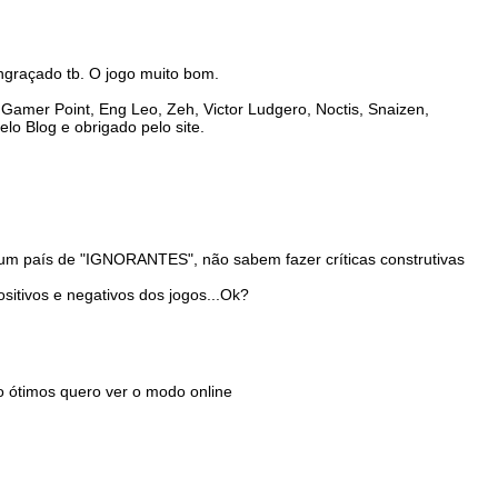
engraçado tb. O jogo muito bom.
Gamer Point, Eng Leo, Zeh, Victor Ludgero, Noctis, Snaizen,
o Blog e obrigado pelo site.
mo um país de "IGNORANTES", não sabem fazer críticas construtivas
ositivos e negativos dos jogos...Ok?
o ótimos quero ver o modo online