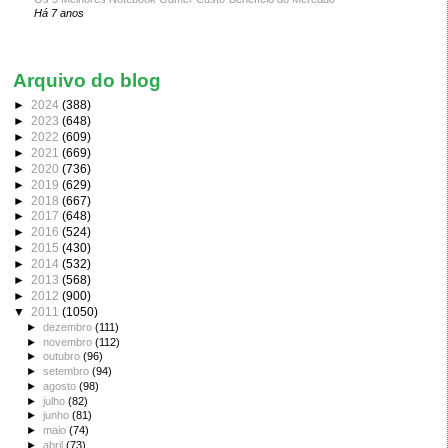
Há 7 anos
Arquivo do blog
►
2024
(388)
►
2023
(648)
►
2022
(609)
►
2021
(669)
►
2020
(736)
►
2019
(629)
►
2018
(667)
►
2017
(648)
►
2016
(524)
►
2015
(430)
►
2014
(532)
►
2013
(568)
►
2012
(900)
▼
2011
(1050)
►
dezembro
(111)
►
novembro
(112)
►
outubro
(96)
►
setembro
(94)
►
agosto
(98)
►
julho
(82)
►
junho
(81)
►
maio
(74)
►
abril
(73)