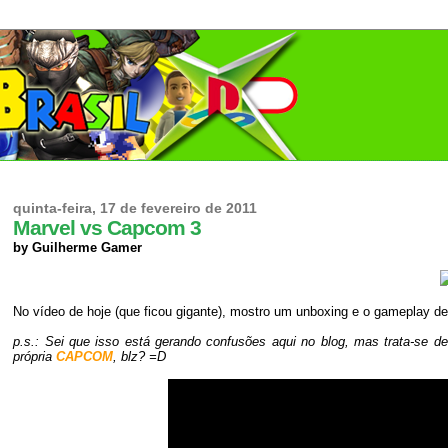
quinta-feira, 17 de fevereiro de 2011
Marvel vs Capcom 3
by Guilherme Gamer
No vídeo de hoje (que ficou gigante), mostro um unboxing e o gameplay d
p.s.: Sei que isso está gerando confusões aqui no blog, mas trata-se d
própria
CAPCOM
, blz? =
D