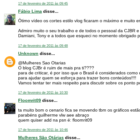
17 de fevereiro de 2011 às 09:45
Fábio Lima
disse...
Ótimo vídeo os cortes estilo vlog ficaram o máximo e muito 
Admiro muito o seu trabalho e de todos o pessoal da CJBR e 
Damiani, Tony e a todos que esqueci no momento obrigado pel
17 de fevereiro de 2011 às 09:48
Unknown
disse...
@Mulheres Sao Otarias
O blog CJBr é ruim de mais pra ti????
para de criticar, é por isso que o Brasil é considerados co
para ajudar quem se esforça para trazer bons conteúdos!!!!
Vamos tentar ter mais respeito para discutir sobre os ponto p
17 de fevereiro de 2011 às 10:30
Floomrit09
disse...
ta muito bom o cenario fica se movendo tbm os gráficos estã
parabéns guilherme vlw aee abraço
quem quiser add na psn é: floomrit09
17 de fevereiro de 2011 às 10:46
Mulheres São Otárias
disse...