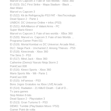
Marvel vs Capcom 3: Fate of Two Worlds - XBox 360
EI (523): DLC First Strike - Mapa Stadium - Black ...
Alan Wake
Marvel vs Capcom 3
EI (522): Kit de Refrigeração PS3 FAT - NeoTecnologia
Dead Space 2 - Parte 1
UNBOX: DC Universe Online + infos (PS3)
EI (521): AVA Alliance of Valiant Arms - PC
Super Mario Kinect
Marvel vs Capcom 3: Fate of two worlds - XBox 360
EI (520): Marvel vs. Capcom 3: Fate of two Worlds ...
Programa Gamer Point 011
EI (519): Mortal Kombat vs DC Universe: Arcade Mod...
DLC: Siege Pack - Uncharted 2: Among Thieves - PS3
EI (518): Kinectmals - Xbox 360
The Sims 3 - PS3
EI (517): Mind Jack - Xbox 360
Catherine (Demo)/ Naruto Ninja Storm 2
PointCast 008
EI (516): Kinect Sports - Xbox 360
Mario Sports Mix - Wii - Parte 1
PointCast 008
EI (515): InFamous - PS3
Bons Jogos Gratuitos na Xbox LIVE Arcade
EI (514): Radiation - 21 Kills/0 Death - Call of D...
Tv para games
Stop Motion 8-bits
Dead Space 2 - Playstation 3
EI (513): Gran Turismo 5 - PS3
DEMO: Tumble (PlayStation Move / PS3)
Gamer Point de volta