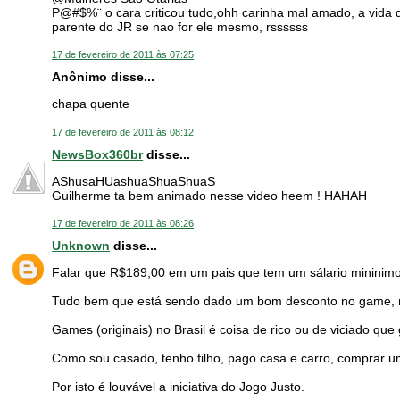
P@#$%¨ o cara criticou tudo,ohh carinha mal amado, a vida
parente do JR se nao for ele mesmo, rssssss
17 de fevereiro de 2011 às 07:25
Anônimo disse...
chapa quente
17 de fevereiro de 2011 às 08:12
NewsBox360br
disse...
AShusaHUashuaShuaShuaS
Guilherme ta bem animado nesse video heem ! HAHAH
17 de fevereiro de 2011 às 08:26
Unknown
disse...
Falar que R$189,00 em um pais que tem um sálario mininimo
Tudo bem que está sendo dado um bom desconto no game, mas
Games (originais) no Brasil é coisa de rico ou de viciado qu
Como sou casado, tenho filho, pago casa e carro, comprar um
Por isto é louvável a iniciativa do Jogo Justo.