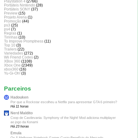
Playstation 4
(2766)
Portáteis Nintendo
(28)
Portáteis SONY
(37)
Preview
(15)
Projeto Arena
(1)
Promoção
(44)
ps3
(25)
ps4
(7)
Regras
(1)
Tirinhas
(10)
To Improve Promptness
(11)
Top 10
(3)
Trailers
(22)
Variedades
(272)
Wii Friend Codes
(2)
XBox 360
(1108)
Xbox One
(2349)
xbox360
(16)
Yu-Gi-Oh!
(3)
Parceiros
Hadouken
Por que a Rockstar escolheu a Netflix para apresentar GTA 6 primeiro?
Há 11 horas
Nerd Maldito
Coop de Castlevania: Symphony of the Night! Mod adiciona multiplayer
ao jogo da Konami
Há 23 horas
Emula
Os 5 Melhores Notebook Gamer Custo-Benefício do Mercado