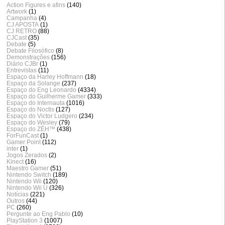
Action Figures e afins
(140)
Artwork
(1)
Campanha
(4)
CJ APOSTA
(1)
CJ RETRO
(88)
CJCast
(35)
Debate
(5)
Debate Filosófico
(8)
Demonstrações
(156)
Diário CJBr
(1)
Entrevistas
(11)
Espaço da Harley Hoffmann
(18)
Espaço da Solange
(237)
Espaço do Eng Leonardo
(4334)
Espaço do Guilherme Gamer
(333)
Espaço do Internauta
(1016)
Espaço do Noctis
(127)
Espaço do Victor Ludgero
(234)
Espaço do Wesley
(79)
Espaço do ZÈH™
(438)
ForFunCast
(1)
Gamer Point
(112)
inter
(1)
Jogos Zerados
(2)
Kinect
(16)
Maestro Gamer
(51)
Nintendo Switch
(189)
Nintendo Wii
(120)
Nintendo Wii U
(326)
Notícias
(221)
Outros
(44)
PC
(260)
Pergunte ao Eng Pablo
(10)
PlayStation 3
(1007)