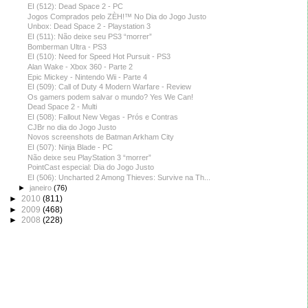
EI (512): Dead Space 2 - PC
Jogos Comprados pelo ZÈH!™ No Dia do Jogo Justo
Unbox: Dead Space 2 - Playstation 3
EI (511): Não deixe seu PS3 “morrer”
Bomberman Ultra - PS3
EI (510): Need for Speed Hot Pursuit - PS3
Alan Wake - Xbox 360 - Parte 2
Epic Mickey - Nintendo Wii - Parte 4
EI (509): Call of Duty 4 Modern Warfare - Review
Os gamers podem salvar o mundo? Yes We Can!
Dead Space 2 - Multi
EI (508): Fallout New Vegas - Prós e Contras
CJBr no dia do Jogo Justo
Novos screenshots de Batman Arkham City
EI (507): Ninja Blade - PC
Não deixe seu PlayStation 3 “morrer”
PointCast especial: Dia do Jogo Justo
EI (506): Uncharted 2 Among Thieves: Survive na Th...
►
janeiro
(76)
►
2010
(811)
►
2009
(468)
►
2008
(228)