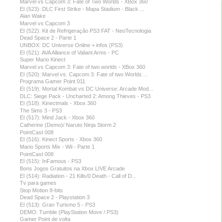
Marvel vs Capcom 3: Fate of Two Worlds - XBox 360
EI (523): DLC First Strike - Mapa Stadium - Black ...
Alan Wake
Marvel vs Capcom 3
EI (522): Kit de Refrigeração PS3 FAT - NeoTecnologia
Dead Space 2 - Parte 1
UNBOX: DC Universe Online + infos (PS3)
EI (521): AVA Alliance of Valiant Arms - PC
Super Mario Kinect
Marvel vs Capcom 3: Fate of two worlds - XBox 360
EI (520): Marvel vs. Capcom 3: Fate of two Worlds ...
Programa Gamer Point 011
EI (519): Mortal Kombat vs DC Universe: Arcade Mod...
DLC: Siege Pack - Uncharted 2: Among Thieves - PS3
EI (518): Kinectmals - Xbox 360
The Sims 3 - PS3
EI (517): Mind Jack - Xbox 360
Catherine (Demo)/ Naruto Ninja Storm 2
PointCast 008
EI (516): Kinect Sports - Xbox 360
Mario Sports Mix - Wii - Parte 1
PointCast 008
EI (515): InFamous - PS3
Bons Jogos Gratuitos na Xbox LIVE Arcade
EI (514): Radiation - 21 Kills/0 Death - Call of D...
Tv para games
Stop Motion 8-bits
Dead Space 2 - Playstation 3
EI (513): Gran Turismo 5 - PS3
DEMO: Tumble (PlayStation Move / PS3)
Gamer Point de volta