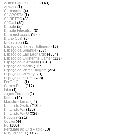
Action Figures e afins
(140)
Artwork
(1)
Campanha
(4)
CJ APOSTA
(1)
CJ RETRO
(88)
CJCast
(35)
Debate
(5)
Debate Filosófico
(8)
Demonstrações
(156)
Diário CJBr
(1)
Entrevistas
(11)
Espaço da Harley Hoffmann
(18)
Espaço da Solange
(237)
Espaço do Eng Leonardo
(4334)
Espaço do Guilherme Gamer
(333)
Espaço do Internauta
(1016)
Espaço do Noctis
(127)
Espaço do Victor Ludgero
(234)
Espaço do Wesley
(79)
Espaço do ZÈH™
(438)
ForFunCast
(1)
Gamer Point
(112)
inter
(1)
Jogos Zerados
(2)
Kinect
(16)
Maestro Gamer
(51)
Nintendo Switch
(189)
Nintendo Wii
(120)
Nintendo Wii U
(326)
Notícias
(221)
Outros
(44)
PC
(260)
Pergunte ao Eng Pablo
(10)
PlayStation 3
(1007)