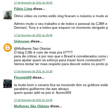
17 de fevereiro de 2011 às 09:45
Fábio Lima
disse...
Ótimo vídeo os cortes estilo vlog ficaram o máximo e muito 
Admiro muito o seu trabalho e de todos o pessoal da CJBR e 
Damiani, Tony e a todos que esqueci no momento obrigado pel
17 de fevereiro de 2011 às 09:48
Unknown
disse...
@Mulheres Sao Otarias
O blog CJBr é ruim de mais pra ti????
para de criticar, é por isso que o Brasil é considerados co
para ajudar quem se esforça para trazer bons conteúdos!!!!
Vamos tentar ter mais respeito para discutir sobre os ponto p
17 de fevereiro de 2011 às 10:30
Floomrit09
disse...
ta muito bom o cenario fica se movendo tbm os gráficos estã
parabéns guilherme vlw aee abraço
quem quiser add na psn é: floomrit09
17 de fevereiro de 2011 às 10:46
Mulheres São Otárias
disse...