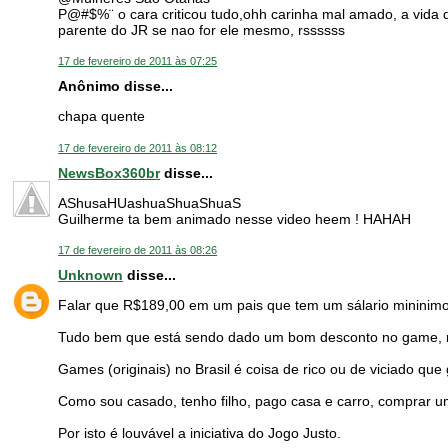
P@#$%¨ o cara criticou tudo,ohh carinha mal amado, a vida
parente do JR se nao for ele mesmo, rssssss
17 de fevereiro de 2011 às 07:25
Anônimo disse...
chapa quente
17 de fevereiro de 2011 às 08:12
NewsBox360br
disse...
AShusaHUashuaShuaShuaS
Guilherme ta bem animado nesse video heem ! HAHAH
17 de fevereiro de 2011 às 08:26
Unknown
disse...
Falar que R$189,00 em um pais que tem um sálario mininimo
Tudo bem que está sendo dado um bom desconto no game, mas
Games (originais) no Brasil é coisa de rico ou de viciado qu
Como sou casado, tenho filho, pago casa e carro, comprar um
Por isto é louvável a iniciativa do Jogo Justo.