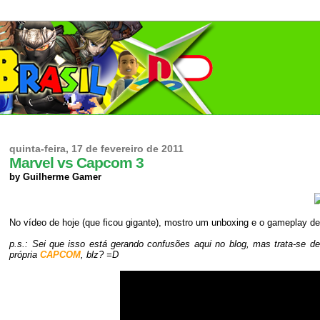
quinta-feira, 17 de fevereiro de 2011
Marvel vs Capcom 3
by Guilherme Gamer
No vídeo de hoje (que ficou gigante), mostro um unboxing e o gameplay d
p.s.: Sei que isso está gerando confusões aqui no blog, mas trata-se d
própria
CAPCOM
, blz? =
D