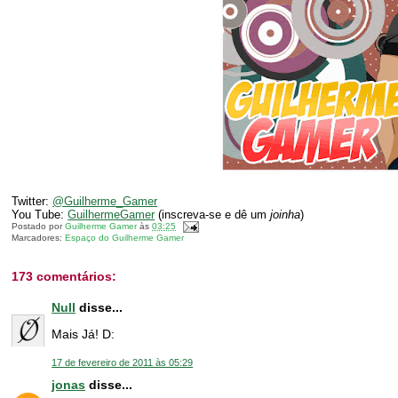
Twitter:
@Guilherme_Gamer
You Tube:
GuilhermeGamer
(inscreva-se e dê um
joinha
)
Postado por
Guilherme Gamer
às
03:25
Marcadores:
Espaço do Guilherme Gamer
173 comentários:
Null
disse...
Mais Já! D:
17 de fevereiro de 2011 às 05:29
jonas
disse...