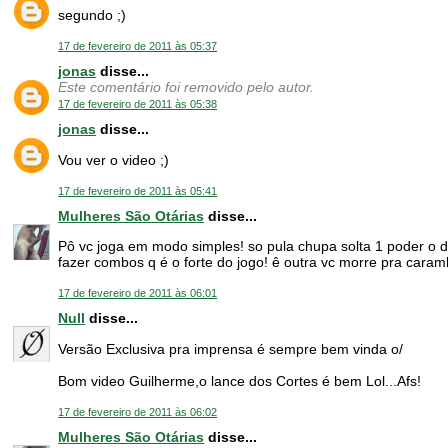
segundo ;)
17 de fevereiro de 2011 às 05:37
jonas
disse...
Este comentário foi removido pelo autor.
17 de fevereiro de 2011 às 05:38
jonas
disse...
Vou ver o video ;)
17 de fevereiro de 2011 às 05:41
Mulheres São Otárias
disse...
Pô vc joga em modo simples! so pula chupa solta 1 poder o da
fazer combos q é o forte do jogo! ê outra vc morre pra caram
17 de fevereiro de 2011 às 06:01
Null
disse...
Versão Exclusiva pra imprensa é sempre bem vinda o/
Bom video Guilherme,o lance dos Cortes é bem Lol...Afs!
17 de fevereiro de 2011 às 06:02
Mulheres São Otárias
disse...