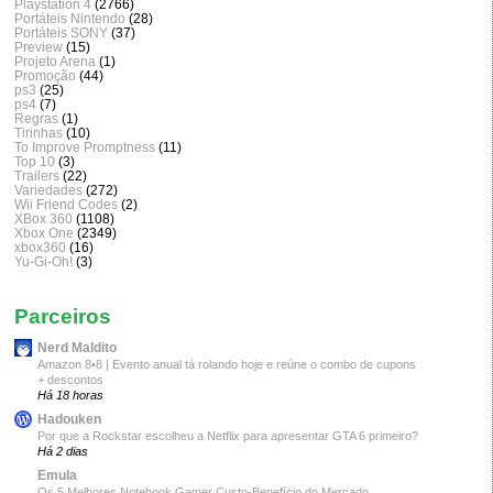
Playstation 4
(2766)
Portáteis Nintendo
(28)
Portáteis SONY
(37)
Preview
(15)
Projeto Arena
(1)
Promoção
(44)
ps3
(25)
ps4
(7)
Regras
(1)
Tirinhas
(10)
To Improve Promptness
(11)
Top 10
(3)
Trailers
(22)
Variedades
(272)
Wii Friend Codes
(2)
XBox 360
(1108)
Xbox One
(2349)
xbox360
(16)
Yu-Gi-Oh!
(3)
Parceiros
Nerd Maldito
Amazon 8•8 | Evento anual tá rolando hoje e reúne o combo de cupons
+ descontos
Há 18 horas
Hadouken
Por que a Rockstar escolheu a Netflix para apresentar GTA 6 primeiro?
Há 2 dias
Emula
Os 5 Melhores Notebook Gamer Custo-Benefício do Mercado