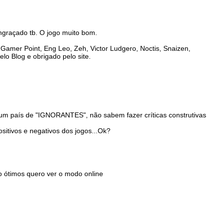
engraçado tb. O jogo muito bom.
Gamer Point, Eng Leo, Zeh, Victor Ludgero, Noctis, Snaizen,
o Blog e obrigado pelo site.
mo um país de "IGNORANTES", não sabem fazer críticas construtivas
ositivos e negativos dos jogos...Ok?
o ótimos quero ver o modo online