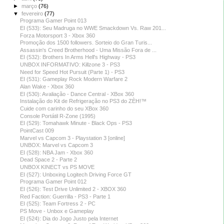
►
março
(76)
▼
fevereiro
(77)
Programa Gamer Point 013
EI (533): Seu Madruga no WWE Smackdown Vs. Raw 201...
Forza Motorsport 3 - Xbox 360
Promoção dos 1500 followers. Sorteio do Gran Turis...
Assassin's Creed Brotherhood - Uma Missão Fora de ...
EI (532): Brothers In Arms Hell's Highway - PS3
UNBOX INFORMATIVO: Killzone 3 - PS3
Need for Speed Hot Pursuit (Parte 1) - PS3
EI (531): Gameplay Rock Modern Warfare 2
Alan Wake - Xbox 360
EI (530): Avaliação - Dance Central - XBox 360
Instalação do Kit de Refrigeração no PS3 do ZÈH!™
Cuide com carinho do seu XBox 360
Console Portátil R-Zone (1995)
EI (529): Tomahawk Minute - Black Ops - PS3
PointCast 009
Marvel vs Capcom 3 - Playstation 3 [online]
UNBOX: Marvel vs Capcom 3
EI (528): NBA Jam - Xbox 360
Dead Space 2 - Parte 2
UNBOX KINECT vs PS MOVE
EI (527): Unboxing Logitech Driving Force GT
Programa Gamer Point 012
EI (526): Test Drive Unlimited 2 - XBOX 360
Red Faction: Guerrilla - PS3 - Parte 1
EI (525): Team Fortress 2 - PC
PS Move - Unbox e Gameplay
EI (524): Dia do Jogo Justo pela Internet