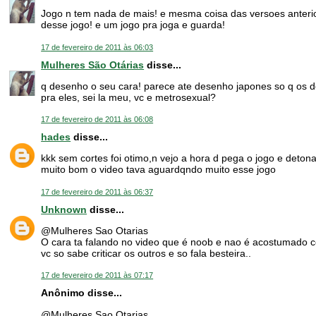
Jogo n tem nada de mais! e mesma coisa das versoes anterio
desse jogo! e um jogo pra joga e guarda!
17 de fevereiro de 2011 às 06:03
Mulheres São Otárias
disse...
q desenho o seu cara! parece ate desenho japones so q os d
pra eles, sei la meu, vc e metrosexual?
17 de fevereiro de 2011 às 06:08
hades
disse...
kkk sem cortes foi otimo,n vejo a hora d pega o jogo e deton
muito bom o video tava aguardqndo muito esse jogo
17 de fevereiro de 2011 às 06:37
Unknown
disse...
@Mulheres Sao Otarias
O cara ta falando no video que é noob e nao é acostumado c
vc so sabe criticar os outros e so fala besteira..
17 de fevereiro de 2011 às 07:17
Anônimo disse...
@Mulheres Sao Otarias