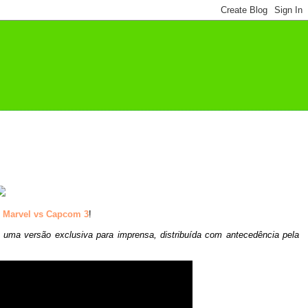
e
Marvel vs Capcom 3
!
e uma versão exclusiva para imprensa, distribuída com antecedência pela