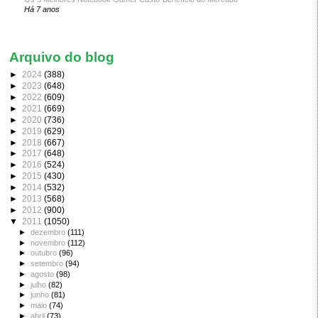
Há 7 anos
Arquivo do blog
►
2024
(388)
►
2023
(648)
►
2022
(609)
►
2021
(669)
►
2020
(736)
►
2019
(629)
►
2018
(667)
►
2017
(648)
►
2016
(524)
►
2015
(430)
►
2014
(532)
►
2013
(568)
►
2012
(900)
▼
2011
(1050)
►
dezembro
(111)
►
novembro
(112)
►
outubro
(96)
►
setembro
(94)
►
agosto
(98)
►
julho
(82)
►
junho
(81)
►
maio
(74)
►
abril
(73)