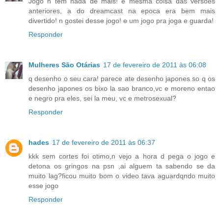
Jogo n tem nada de mais! e mesma coisa das versoes
anteriores, a do dreamcast na epoca era bem mais
divertido! n gostei desse jogo! e um jogo pra joga e guarda!
Responder
Mulheres São Otárias
17 de fevereiro de 2011 às 06:08
q desenho o seu cara! parece ate desenho japones so q os
desenho japones os bixo la sao branco,vc e moreno entao
e negro pra eles, sei la meu, vc e metrosexual?
Responder
hades
17 de fevereiro de 2011 às 06:37
kkk sem cortes foi otimo,n vejo a hora d pega o jogo e
detona os gringos na psn ,ai alguem ta sabendo se da
muito lag?ficou muito bom o video tava aguardqndo muito
esse jogo
Responder