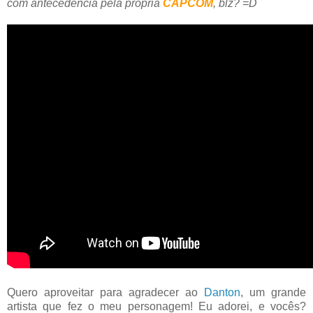
com antecedência pela própria
CAPCOM
, blz? =
D
Quero aproveitar para agradecer ao
Danton
, um grande
artista que fez o meu personagem! Eu adorei, e vocês?