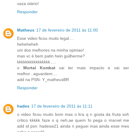
vaza otário!
Responder
Matheus
17 de fevereiro de 2011 às 11:00
Esse video ficou muito legal....
heheheheh
um dos melhores na minha opiniao!
mas vc é bem patin hein guilherme?
kkkkkkkkkkkkkkkk.....
o
Mortal Kombat
vai ter mais impacto e vai ser
melhor...aguardem....
add na PSN- Y_matheusBR
Responder
hades
17 de fevereiro de 2011 às 11:11
o video ficou muito bom mas o kra q n gosta da fruta soh
critico kkkkk faze o q neh,ae quem fo pega o marvel me
add id psn: hadesw21 ainda n peguei mas ainda esse mes
acho q pego^^