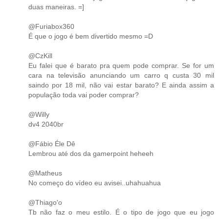
duas maneiras. =]
@Furiabox360
É que o jogo é bem divertido mesmo =D
@CzKill
Eu falei que é barato pra quem pode comprar. Se for um
cara na televisão anunciando um carro q custa 30 mil
saindo por 18 mil, não vai estar barato? E ainda assim a
população toda vai poder comprar?
@Willy
dv4 2040br
@Fábio Éle Dê
Lembrou até dos da gamerpoint heheeh
@Matheus
No começo do vídeo eu avisei..uhahuahua
@Thiago'o
Tb não faz o meu estilo. É o tipo de jogo que eu jogo