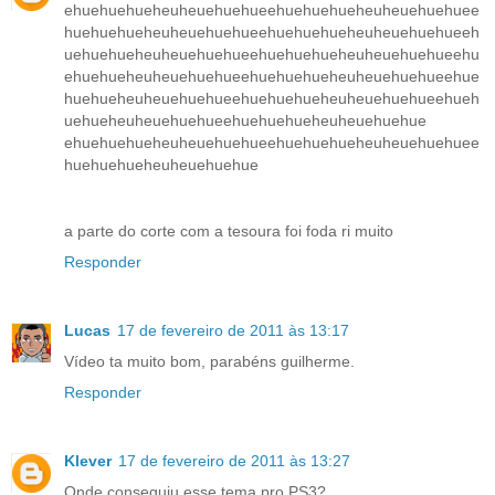
ehuehuehueheuheuehuehueehuehuehueheuheuehuehuee
huehuehueheuheuehuehueehuehuehueheuheuehuehueeh
uehuehueheuheuehuehueehuehuehueheuheuehuehueehu
ehuehueheuheuehuehueehuehuehueheuheuehuehueehue
huehueheuheuehuehueehuehuehueheuheuehuehueehueh
uehueheuheuehuehueehuehuehueheuheuehuehue
ehuehuehueheuheuehuehueehuehuehueheuheuehuehuee
huehuehueheuheuehuehue
a parte do corte com a tesoura foi foda ri muito
Responder
Lucas
17 de fevereiro de 2011 às 13:17
Vídeo ta muito bom, parabéns guilherme.
Responder
Klever
17 de fevereiro de 2011 às 13:27
Onde conseguiu esse tema pro PS3?