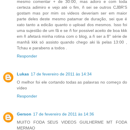
mesmo comentar + de 30:00, mas adoro e com toda
certeza adimiro e vejo até o fim, ñ sei se outros CJBR'S
gostam mas por mim os videos deveriam ser em maior
parte deles deste mesmo patamar de duração, sei que é
xato tanto a edicão quanto o upload dos mesmos. Isso foi
uma sujestão de um fã e se ñ for possivel aceito de boa kkk
em ñ afetará minha rotina com o blog, a ñ ser a 8° série de
manhã kkk só assisto quando chego aki lá pelas 13:00 ,
Tchau e parabens a todos .
Responder
Lukas
17 de fevereiro de 2011 às 14:34
O melhor foi ele cortando todas as palavras no começo do
vídeo
Responder
Gerson
17 de fevereiro de 2011 às 14:36
MUITO FODA SEUS VIDEOS GUILHERME MT FODA
MERMAO