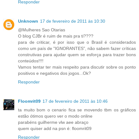
Responder
Unknown
17 de fevereiro de 2011 às 10:30
@Mulheres Sao Otarias
O blog CJBr é ruim de mais pra ti????
para de criticar, é por isso que o Brasil é considerados
como um país de "IGNORANTES", não sabem fazer críticas
construtivas para ajudar quem se esforça para trazer bons
conteúdos!!!!
Vamos tentar ter mais respeito para discutir sobre os ponto
positivos e negativos dos jogos...Ok?
Responder
Floomrit09
17 de fevereiro de 2011 às 10:46
ta muito bom o cenario fica se movendo tbm os gráficos
estão ótimos quero ver o modo online
parabéns guilherme vlw aee abraço
quem quiser add na psn é: floomrit09
Responder