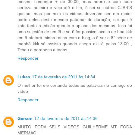
mesmo comentar + de 30:00, mas adoro e com toda
certeza adimiro e vejo até o fim, ñ sei se outros CJBR'S
gostam mas por mim os videos deveriam ser em maior
parte deles deste mesmo patamar de duração, sei que é
xato tanto a edicão quanto o upload dos mesmos. Isso foi
uma sujestão de um fã e se ñ for possivel aceito de boa kkk
em ñ afetará minha rotina com o blog, a ñ ser a 8° série de
manhã kkk só assisto quando chego aki lá pelas 13:00 ,
Tchau e parabens a todos .
Responder
Lukas
17 de fevereiro de 2011 às 14:34
O melhor foi ele cortando todas as palavras no começo do
vídeo
Responder
Gerson
17 de fevereiro de 2011 às 14:36
MUITO FODA SEUS VIDEOS GUILHERME MT FODA
MERMAO