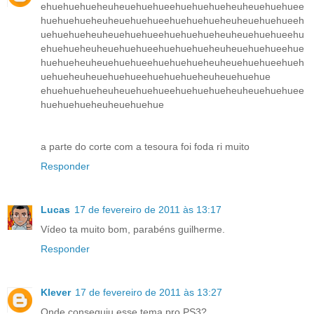
ehuehuehueheuheuehuehueehuehuehueheuheuehuehuee
huehuehueheuheuehuehueehuehuehueheuheuehuehueeh
uehuehueheuheuehuehueehuehuehueheuheuehuehueehu
ehuehueheuheuehuehueehuehuehueheuheuehuehueehue
huehueheuheuehuehueehuehuehueheuheuehuehueehueh
uehueheuheuehuehueehuehuehueheuheuehuehue
ehuehuehueheuheuehuehueehuehuehueheuheuehuehuee
huehuehueheuheuehuehue
a parte do corte com a tesoura foi foda ri muito
Responder
Lucas
17 de fevereiro de 2011 às 13:17
Vídeo ta muito bom, parabéns guilherme.
Responder
Klever
17 de fevereiro de 2011 às 13:27
Onde conseguiu esse tema pro PS3?