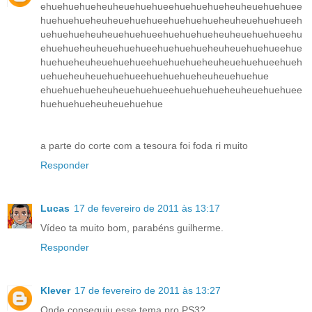
ehuehuehueheuheuehuehueehuehuehueheuheuehuehuee
huehuehueheuheuehuehueehuehuehueheuheuehuehueeh
uehuehueheuheuehuehueehuehuehueheuheuehuehueehu
ehuehueheuheuehuehueehuehuehueheuheuehuehueehue
huehueheuheuehuehueehuehuehueheuheuehuehueehueh
uehueheuheuehuehueehuehuehueheuheuehuehue
ehuehuehueheuheuehuehueehuehuehueheuheuehuehuee
huehuehueheuheuehuehue
a parte do corte com a tesoura foi foda ri muito
Responder
Lucas
17 de fevereiro de 2011 às 13:17
Vídeo ta muito bom, parabéns guilherme.
Responder
Klever
17 de fevereiro de 2011 às 13:27
Onde conseguiu esse tema pro PS3?