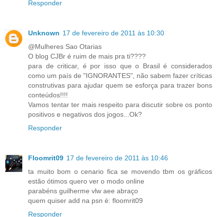
Responder
Unknown
17 de fevereiro de 2011 às 10:30
@Mulheres Sao Otarias
O blog CJBr é ruim de mais pra ti????
para de criticar, é por isso que o Brasil é considerados
como um país de "IGNORANTES", não sabem fazer críticas
construtivas para ajudar quem se esforça para trazer bons
conteúdos!!!!
Vamos tentar ter mais respeito para discutir sobre os ponto
positivos e negativos dos jogos...Ok?
Responder
Floomrit09
17 de fevereiro de 2011 às 10:46
ta muito bom o cenario fica se movendo tbm os gráficos
estão ótimos quero ver o modo online
parabéns guilherme vlw aee abraço
quem quiser add na psn é: floomrit09
Responder