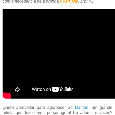
com antecedência pela própria
CAPCOM
, blz? =
D
Quero aproveitar para agradecer ao
Danton
, um grande
artista que fez o meu personagem! Eu adorei, e vocês?