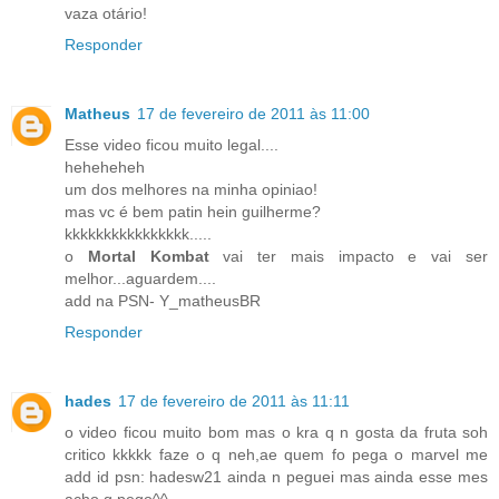
vaza otário!
Responder
Matheus
17 de fevereiro de 2011 às 11:00
Esse video ficou muito legal....
heheheheh
um dos melhores na minha opiniao!
mas vc é bem patin hein guilherme?
kkkkkkkkkkkkkkkk.....
o
Mortal Kombat
vai ter mais impacto e vai ser
melhor...aguardem....
add na PSN- Y_matheusBR
Responder
hades
17 de fevereiro de 2011 às 11:11
o video ficou muito bom mas o kra q n gosta da fruta soh
critico kkkkk faze o q neh,ae quem fo pega o marvel me
add id psn: hadesw21 ainda n peguei mas ainda esse mes
acho q pego^^