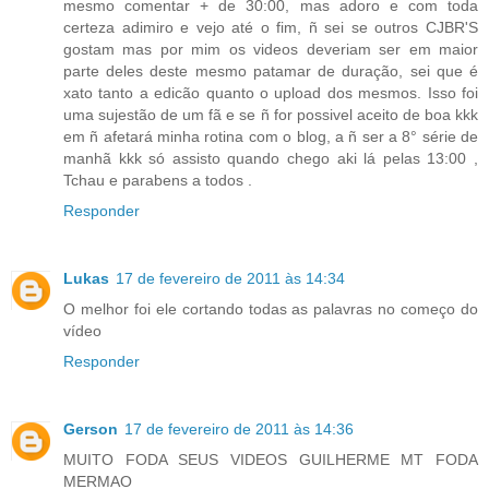
mesmo comentar + de 30:00, mas adoro e com toda
certeza adimiro e vejo até o fim, ñ sei se outros CJBR'S
gostam mas por mim os videos deveriam ser em maior
parte deles deste mesmo patamar de duração, sei que é
xato tanto a edicão quanto o upload dos mesmos. Isso foi
uma sujestão de um fã e se ñ for possivel aceito de boa kkk
em ñ afetará minha rotina com o blog, a ñ ser a 8° série de
manhã kkk só assisto quando chego aki lá pelas 13:00 ,
Tchau e parabens a todos .
Responder
Lukas
17 de fevereiro de 2011 às 14:34
O melhor foi ele cortando todas as palavras no começo do
vídeo
Responder
Gerson
17 de fevereiro de 2011 às 14:36
MUITO FODA SEUS VIDEOS GUILHERME MT FODA
MERMAO