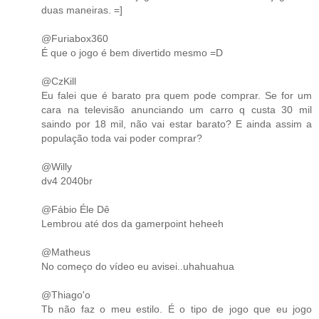
duas maneiras. =]
@Furiabox360
É que o jogo é bem divertido mesmo =D
@CzKill
Eu falei que é barato pra quem pode comprar. Se for um
cara na televisão anunciando um carro q custa 30 mil
saindo por 18 mil, não vai estar barato? E ainda assim a
população toda vai poder comprar?
@Willy
dv4 2040br
@Fábio Éle Dê
Lembrou até dos da gamerpoint heheeh
@Matheus
No começo do vídeo eu avisei..uhahuahua
@Thiago'o
Tb não faz o meu estilo. É o tipo de jogo que eu jogo