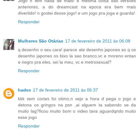
Jogo n tem nada de mais! e mesma coisa das versoes
anteriores, a do dreamcast na epoca era bem mais
divertido! n gostei desse jogo! e um jogo pra joga e guarda!
Responder
Mulheres São Otárias
17 de fevereiro de 2011 às 06:08
q desenho o seu cara! parece ate desenho japones so q os
desenho japones os bixo la sao branco,vc e moreno entao
e negro pra eles, sei la meu, vc e metrosexual?
Responder
hades
17 de fevereiro de 2011 às 06:37
kkk sem cortes foi otimo,n vejo a hora d pega o jogo e
detona os gringos na psn ,ai alguem ta sabendo se da
muito lag?ficou muito bom o video tava aguardqndo muito
esse jogo
Responder