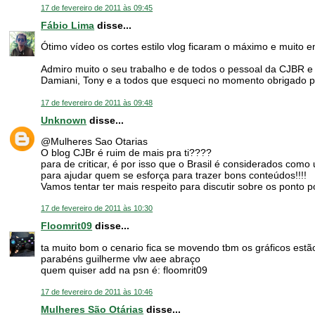
17 de fevereiro de 2011 às 09:45
Fábio Lima
disse...
Ótimo vídeo os cortes estilo vlog ficaram o máximo e muito 
Admiro muito o seu trabalho e de todos o pessoal da CJBR e 
Damiani, Tony e a todos que esqueci no momento obrigado pel
17 de fevereiro de 2011 às 09:48
Unknown
disse...
@Mulheres Sao Otarias
O blog CJBr é ruim de mais pra ti????
para de criticar, é por isso que o Brasil é considerados co
para ajudar quem se esforça para trazer bons conteúdos!!!!
Vamos tentar ter mais respeito para discutir sobre os ponto p
17 de fevereiro de 2011 às 10:30
Floomrit09
disse...
ta muito bom o cenario fica se movendo tbm os gráficos estã
parabéns guilherme vlw aee abraço
quem quiser add na psn é: floomrit09
17 de fevereiro de 2011 às 10:46
Mulheres São Otárias
disse...