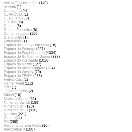
Action Figures e afins
(140)
Artwork
(1)
Campanha
(4)
CJ APOSTA
(1)
CJ RETRO
(88)
CJCast
(35)
Debate
(5)
Debate Filosófico
(8)
Demonstrações
(156)
Diário CJBr
(1)
Entrevistas
(11)
Espaço da Harley Hoffmann
(18)
Espaço da Solange
(237)
Espaço do Eng Leonardo
(4334)
Espaço do Guilherme Gamer
(333)
Espaço do Internauta
(1016)
Espaço do Noctis
(127)
Espaço do Victor Ludgero
(234)
Espaço do Wesley
(79)
Espaço do ZÈH™
(438)
ForFunCast
(1)
Gamer Point
(112)
inter
(1)
Jogos Zerados
(2)
Kinect
(16)
Maestro Gamer
(51)
Nintendo Switch
(189)
Nintendo Wii
(120)
Nintendo Wii U
(326)
Notícias
(221)
Outros
(44)
PC
(260)
Pergunte ao Eng Pablo
(10)
PlayStation 3
(1007)