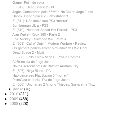
Gamer Point de volta
EI (512): Dead Space 2 - PC
Jogos Comprados pelo ZÈH!™ No Dia do Jogo Justo
Unbox: Dead Space 2 - Playstation 3
EI (511): Não deixe seu PS3 “morrer”
Bomberman Ultra - PS3
EI (510): Need for Speed Hot Pursuit - PS3
Alan Wake - Xbox 360 - Parte 2
Epic Mickey - Nintendo Wii - Parte 4
EI (509): Call of Duty 4 Modern Warfare - Review
Os gamers podem salvar o mundo? Yes We Can!
Dead Space 2 - Multi
EI (508): Fallout New Vegas - Prós e Contras
CJBr no dia do Jogo Justo
Novos screenshots de Batman Arkham City
EI (507): Ninja Blade - PC
Não deixe seu PlayStation 3 “morrer”
PointCast especial: Dia do Jogo Justo
EI (506): Uncharted 2 Among Thieves: Survive na Th...
►
janeiro
(76)
►
2010
(811)
►
2009
(468)
►
2008
(228)