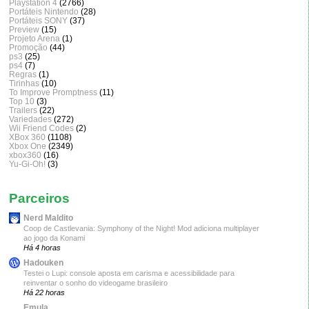
Playstation 4
(2766)
Portáteis Nintendo
(28)
Portáteis SONY
(37)
Preview
(15)
Projeto Arena
(1)
Promoção
(44)
ps3
(25)
ps4
(7)
Regras
(1)
Tirinhas
(10)
To Improve Promptness
(11)
Top 10
(3)
Trailers
(22)
Variedades
(272)
Wii Friend Codes
(2)
XBox 360
(1108)
Xbox One
(2349)
xbox360
(16)
Yu-Gi-Oh!
(3)
Parceiros
Nerd Maldito
Coop de Castlevania: Symphony of the Night! Mod adiciona multiplayer
ao jogo da Konami
Há 4 horas
Hadouken
Testei o Lupi: console aposta em carisma e acessibilidade para
reinventar o sonho do videogame brasileiro
Há 22 horas
Emula