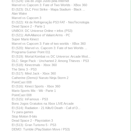
EI (524): Dia do Jogo Justo pela Internet
Marvel vs Capcom 3: Fate of Two Worlds - XBox 360
EI (523): DLC First Strike - Mapa Stadium - Black ...
Alan Wake
Marvel vs Capcom 3
EI (522): Kit de Refrigeração PS3 FAT - NeoTecnologia
Dead Space 2 - Parte 1
UNBOX: DC Universe Online + infos (PS3)
EI (521): AVA Alliance of Valiant Arms - PC
Super Mario Kinect
Marvel vs Capcom 3: Fate of two worlds - XBox 360
EI (520): Marvel vs. Capcom 3: Fate of two Worlds ...
Programa Gamer Point 011
EI (519): Mortal Kombat vs DC Universe: Arcade Mod...
DLC: Siege Pack - Uncharted 2: Among Thieves - PS3
EI (518): Kinectmals - Xbox 360
The Sims 3 - PS3
EI (517): Mind Jack - Xbox 360
Catherine (Demo)/ Naruto Ninja Storm 2
PointCast 008
EI (516): Kinect Sports - Xbox 360
Mario Sports Mix - Wii - Parte 1
PointCast 008
EI (515): InFamous - PS3
Bons Jogos Gratuitos na Xbox LIVE Arcade
EI (514): Radiation - 21 Kills/0 Death - Call of D...
Tv para games
Stop Motion 8-bits
Dead Space 2 - Playstation 3
EI (513): Gran Turismo 5 - PS3
DEMO: Tumble (PlayStation Move / PS3)