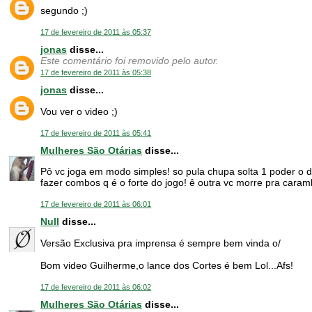
segundo ;)
17 de fevereiro de 2011 às 05:37
jonas
disse...
Este comentário foi removido pelo autor.
17 de fevereiro de 2011 às 05:38
jonas
disse...
Vou ver o video ;)
17 de fevereiro de 2011 às 05:41
Mulheres São Otárias
disse...
Pô vc joga em modo simples! so pula chupa solta 1 poder o da
fazer combos q é o forte do jogo! ê outra vc morre pra caram
17 de fevereiro de 2011 às 06:01
Null
disse...
Versão Exclusiva pra imprensa é sempre bem vinda o/
Bom video Guilherme,o lance dos Cortes é bem Lol...Afs!
17 de fevereiro de 2011 às 06:02
Mulheres São Otárias
disse...