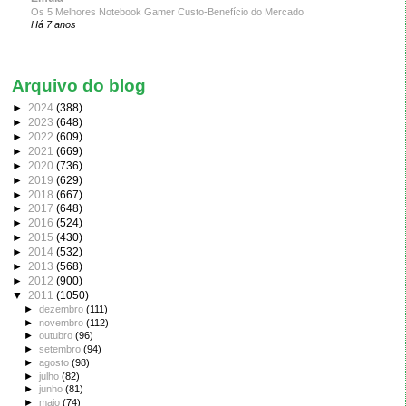
Os 5 Melhores Notebook Gamer Custo-Benefício do Mercado
Há 7 anos
Arquivo do blog
►
2024
(388)
►
2023
(648)
►
2022
(609)
►
2021
(669)
►
2020
(736)
►
2019
(629)
►
2018
(667)
►
2017
(648)
►
2016
(524)
►
2015
(430)
►
2014
(532)
►
2013
(568)
►
2012
(900)
▼
2011
(1050)
►
dezembro
(111)
►
novembro
(112)
►
outubro
(96)
►
setembro
(94)
►
agosto
(98)
►
julho
(82)
►
junho
(81)
►
maio
(74)