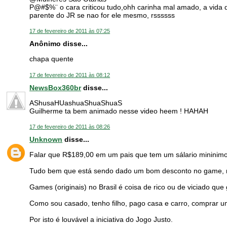
P@#$%¨ o cara criticou tudo,ohh carinha mal amado, a vida
parente do JR se nao for ele mesmo, rssssss
17 de fevereiro de 2011 às 07:25
Anônimo disse...
chapa quente
17 de fevereiro de 2011 às 08:12
NewsBox360br
disse...
AShusaHUashuaShuaShuaS
Guilherme ta bem animado nesse video heem ! HAHAH
17 de fevereiro de 2011 às 08:26
Unknown
disse...
Falar que R$189,00 em um pais que tem um sálario mininimo
Tudo bem que está sendo dado um bom desconto no game, mas
Games (originais) no Brasil é coisa de rico ou de viciado qu
Como sou casado, tenho filho, pago casa e carro, comprar um
Por isto é louvável a iniciativa do Jogo Justo.