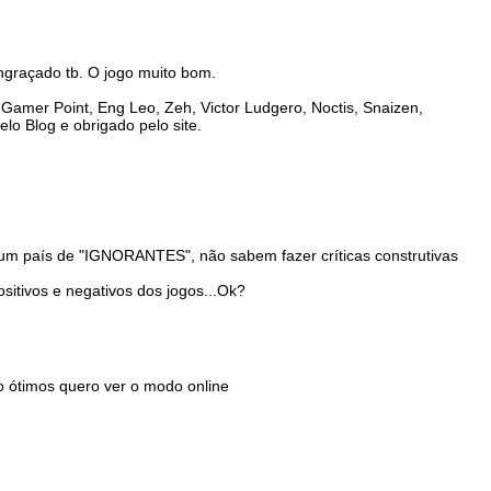
engraçado tb. O jogo muito bom.
Gamer Point, Eng Leo, Zeh, Victor Ludgero, Noctis, Snaizen,
o Blog e obrigado pelo site.
mo um país de "IGNORANTES", não sabem fazer críticas construtivas
ositivos e negativos dos jogos...Ok?
o ótimos quero ver o modo online