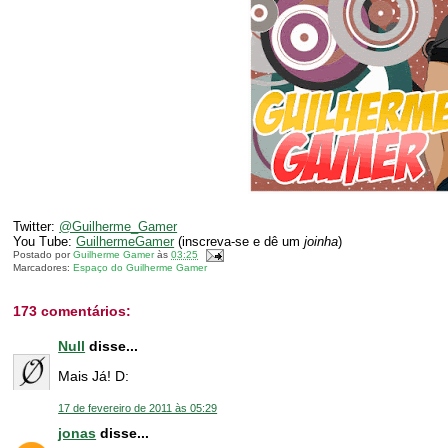
Twitter:
@Guilherme_Gamer
You Tube:
GuilhermeGamer
(inscreva-se e dê um
joinha
)
Postado por
Guilherme Gamer
às
03:25
Marcadores:
Espaço do Guilherme Gamer
173 comentários:
Null
disse...
Mais Já! D:
17 de fevereiro de 2011 às 05:29
jonas
disse...