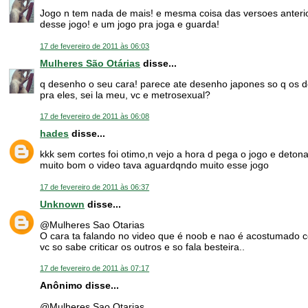
Jogo n tem nada de mais! e mesma coisa das versoes anterio
desse jogo! e um jogo pra joga e guarda!
17 de fevereiro de 2011 às 06:03
Mulheres São Otárias
disse...
q desenho o seu cara! parece ate desenho japones so q os d
pra eles, sei la meu, vc e metrosexual?
17 de fevereiro de 2011 às 06:08
hades
disse...
kkk sem cortes foi otimo,n vejo a hora d pega o jogo e deton
muito bom o video tava aguardqndo muito esse jogo
17 de fevereiro de 2011 às 06:37
Unknown
disse...
@Mulheres Sao Otarias
O cara ta falando no video que é noob e nao é acostumado c
vc so sabe criticar os outros e so fala besteira..
17 de fevereiro de 2011 às 07:17
Anônimo disse...
@Mulheres Sao Otarias