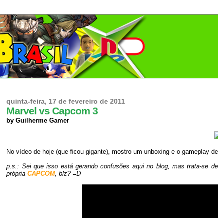
quinta-feira, 17 de fevereiro de 2011
Marvel vs Capcom 3
by Guilherme Gamer
No vídeo de hoje (que ficou gigante), mostro um unboxing e o gameplay d
p.s.: Sei que isso está gerando confusões aqui no blog, mas trata-se d
própria
CAPCOM
, blz? =
D