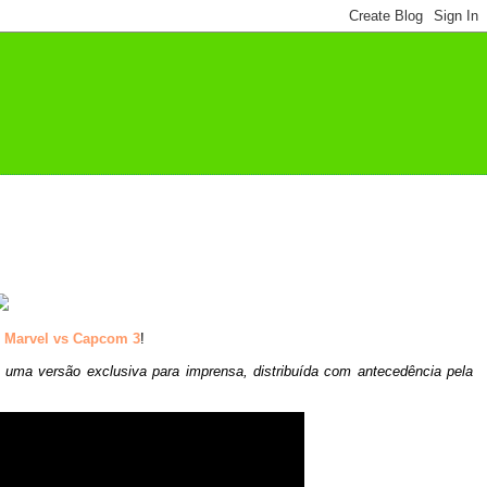
e
Marvel vs Capcom 3
!
e uma versão exclusiva para imprensa, distribuída com antecedência pela