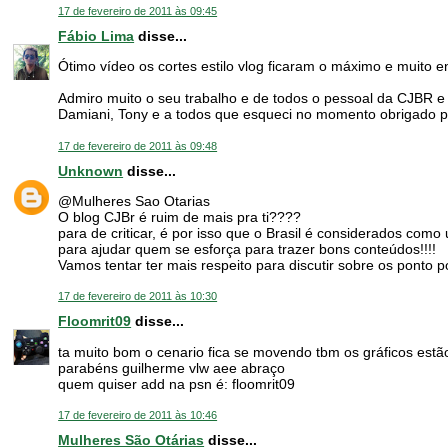
17 de fevereiro de 2011 às 09:45
Fábio Lima
disse...
Ótimo vídeo os cortes estilo vlog ficaram o máximo e muito 
Admiro muito o seu trabalho e de todos o pessoal da CJBR e 
Damiani, Tony e a todos que esqueci no momento obrigado pel
17 de fevereiro de 2011 às 09:48
Unknown
disse...
@Mulheres Sao Otarias
O blog CJBr é ruim de mais pra ti????
para de criticar, é por isso que o Brasil é considerados co
para ajudar quem se esforça para trazer bons conteúdos!!!!
Vamos tentar ter mais respeito para discutir sobre os ponto p
17 de fevereiro de 2011 às 10:30
Floomrit09
disse...
ta muito bom o cenario fica se movendo tbm os gráficos estã
parabéns guilherme vlw aee abraço
quem quiser add na psn é: floomrit09
17 de fevereiro de 2011 às 10:46
Mulheres São Otárias
disse...