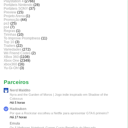
Playstation 4
(2766)
Portáteis Nintendo
(28)
Portáteis SONY
(37)
Preview
(15)
Projeto Arena
(1)
Promoção
(44)
ps3
(25)
ps4
(7)
Regras
(1)
Tirinhas
(10)
To Improve Promptness
(11)
Top 10
(3)
Trailers
(22)
Variedades
(272)
Wii Friend Codes
(2)
XBox 360
(1108)
Xbox One
(2349)
xbox360
(16)
Yu-Gi-Oh!
(3)
Parceiros
Nerd Maldito
Nyra and the Garden of Moros | Jogo indie inspirado em Shadow of the
Colossus
Há 5 horas
Hadouken
Por que a Rockstar escolheu a Netflix para apresentar GTA 6 primeiro?
Há 17 horas
Emula
Os 5 Melhores Notebook Gamer Custo-Benefício do Mercado