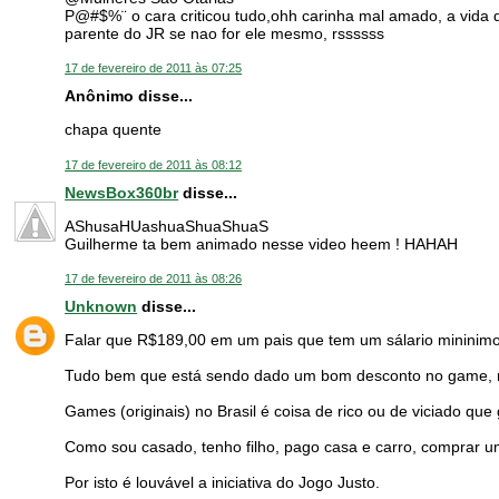
P@#$%¨ o cara criticou tudo,ohh carinha mal amado, a vida
parente do JR se nao for ele mesmo, rssssss
17 de fevereiro de 2011 às 07:25
Anônimo disse...
chapa quente
17 de fevereiro de 2011 às 08:12
NewsBox360br
disse...
AShusaHUashuaShuaShuaS
Guilherme ta bem animado nesse video heem ! HAHAH
17 de fevereiro de 2011 às 08:26
Unknown
disse...
Falar que R$189,00 em um pais que tem um sálario mininimo
Tudo bem que está sendo dado um bom desconto no game, mas
Games (originais) no Brasil é coisa de rico ou de viciado qu
Como sou casado, tenho filho, pago casa e carro, comprar um
Por isto é louvável a iniciativa do Jogo Justo.