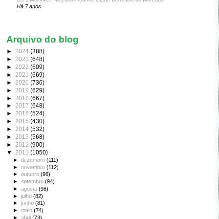
Há 7 anos
Arquivo do blog
►
2024
(388)
►
2023
(648)
►
2022
(609)
►
2021
(669)
►
2020
(736)
►
2019
(629)
►
2018
(667)
►
2017
(648)
►
2016
(524)
►
2015
(430)
►
2014
(532)
►
2013
(568)
►
2012
(900)
▼
2011
(1050)
►
dezembro
(111)
►
novembro
(112)
►
outubro
(96)
►
setembro
(94)
►
agosto
(98)
►
julho
(82)
►
junho
(81)
►
maio
(74)
►
abril
(73)