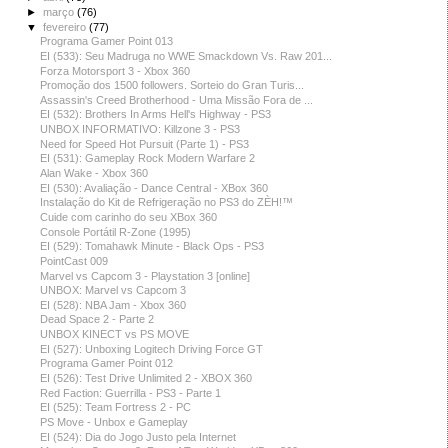
►
março
(76)
▼
fevereiro
(77)
Programa Gamer Point 013
EI (533): Seu Madruga no WWE Smackdown Vs. Raw 201...
Forza Motorsport 3 - Xbox 360
Promoção dos 1500 followers. Sorteio do Gran Turis...
Assassin's Creed Brotherhood - Uma Missão Fora de ...
EI (532): Brothers In Arms Hell's Highway - PS3
UNBOX INFORMATIVO: Killzone 3 - PS3
Need for Speed Hot Pursuit (Parte 1) - PS3
EI (531): Gameplay Rock Modern Warfare 2
Alan Wake - Xbox 360
EI (530): Avaliação - Dance Central - XBox 360
Instalação do Kit de Refrigeração no PS3 do ZÈH!™
Cuide com carinho do seu XBox 360
Console Portátil R-Zone (1995)
EI (529): Tomahawk Minute - Black Ops - PS3
PointCast 009
Marvel vs Capcom 3 - Playstation 3 [online]
UNBOX: Marvel vs Capcom 3
EI (528): NBA Jam - Xbox 360
Dead Space 2 - Parte 2
UNBOX KINECT vs PS MOVE
EI (527): Unboxing Logitech Driving Force GT
Programa Gamer Point 012
EI (526): Test Drive Unlimited 2 - XBOX 360
Red Faction: Guerrilla - PS3 - Parte 1
EI (525): Team Fortress 2 - PC
PS Move - Unbox e Gameplay
EI (524): Dia do Jogo Justo pela Internet