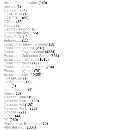
Action Figures e afins
(140)
Artwork
(1)
Campanha
(4)
CJ APOSTA
(1)
CJ RETRO
(88)
CJCast
(35)
Debate
(5)
Debate Filosófico
(8)
Demonstrações
(156)
Diário CJBr
(1)
Entrevistas
(11)
Espaço da Harley Hoffmann
(18)
Espaço da Solange
(237)
Espaço do Eng Leonardo
(4334)
Espaço do Guilherme Gamer
(333)
Espaço do Internauta
(1016)
Espaço do Noctis
(127)
Espaço do Victor Ludgero
(234)
Espaço do Wesley
(79)
Espaço do ZÈH™
(438)
ForFunCast
(1)
Gamer Point
(112)
inter
(1)
Jogos Zerados
(2)
Kinect
(16)
Maestro Gamer
(51)
Nintendo Switch
(189)
Nintendo Wii
(120)
Nintendo Wii U
(326)
Notícias
(221)
Outros
(44)
PC
(260)
Pergunte ao Eng Pablo
(10)
PlayStation 3
(1007)