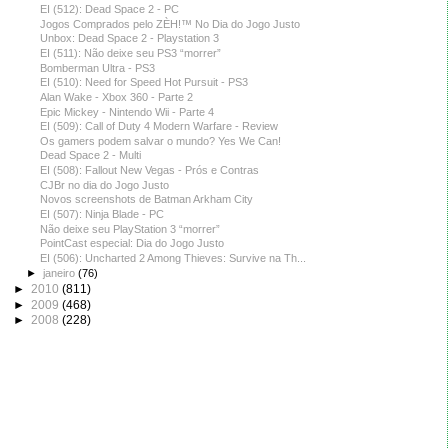
EI (512): Dead Space 2 - PC
Jogos Comprados pelo ZÈH!™ No Dia do Jogo Justo
Unbox: Dead Space 2 - Playstation 3
EI (511): Não deixe seu PS3 “morrer”
Bomberman Ultra - PS3
EI (510): Need for Speed Hot Pursuit - PS3
Alan Wake - Xbox 360 - Parte 2
Epic Mickey - Nintendo Wii - Parte 4
EI (509): Call of Duty 4 Modern Warfare - Review
Os gamers podem salvar o mundo? Yes We Can!
Dead Space 2 - Multi
EI (508): Fallout New Vegas - Prós e Contras
CJBr no dia do Jogo Justo
Novos screenshots de Batman Arkham City
EI (507): Ninja Blade - PC
Não deixe seu PlayStation 3 “morrer”
PointCast especial: Dia do Jogo Justo
EI (506): Uncharted 2 Among Thieves: Survive na Th...
►
janeiro
(76)
►
2010
(811)
►
2009
(468)
►
2008
(228)