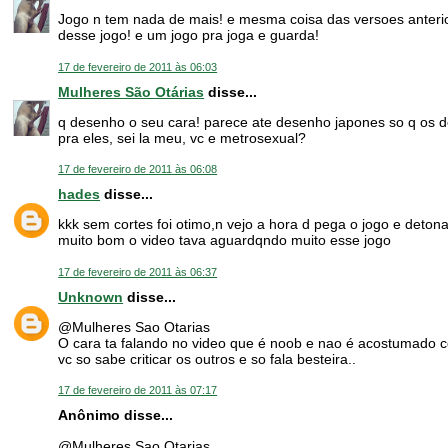
Jogo n tem nada de mais! e mesma coisa das versoes anterio
desse jogo! e um jogo pra joga e guarda!
17 de fevereiro de 2011 às 06:03
Mulheres São Otárias
disse...
q desenho o seu cara! parece ate desenho japones so q os d
pra eles, sei la meu, vc e metrosexual?
17 de fevereiro de 2011 às 06:08
hades
disse...
kkk sem cortes foi otimo,n vejo a hora d pega o jogo e deton
muito bom o video tava aguardqndo muito esse jogo
17 de fevereiro de 2011 às 06:37
Unknown
disse...
@Mulheres Sao Otarias
O cara ta falando no video que é noob e nao é acostumado c
vc so sabe criticar os outros e so fala besteira..
17 de fevereiro de 2011 às 07:17
Anônimo disse...
@Mulheres Sao Otarias