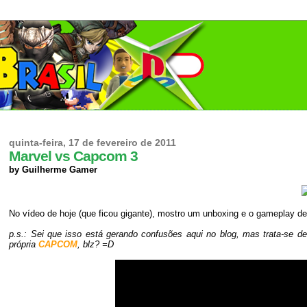
quinta-feira, 17 de fevereiro de 2011
Marvel vs Capcom 3
by Guilherme Gamer
No vídeo de hoje (que ficou gigante), mostro um unboxing e o gameplay d
p.s.: Sei que isso está gerando confusões aqui no blog, mas trata-se d
própria
CAPCOM
, blz? =
D