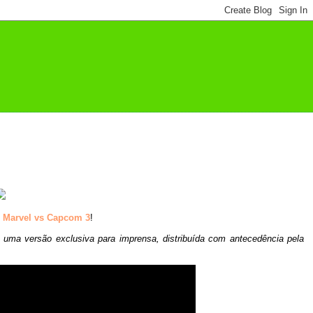
e
Marvel vs Capcom 3
!
e uma versão exclusiva para imprensa, distribuída com antecedência pela