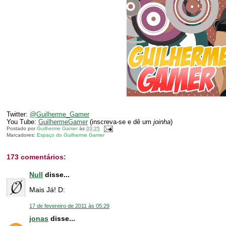
Twitter:
@Guilherme_Gamer
You Tube:
GuilhermeGamer
(inscreva-se e dê um
joinha
)
Postado por
Guilherme Gamer
às
03:25
Marcadores:
Espaço do Guilherme Gamer
173 comentários:
Null
disse...
Mais Já! D:
17 de fevereiro de 2011 às 05:29
jonas
disse...