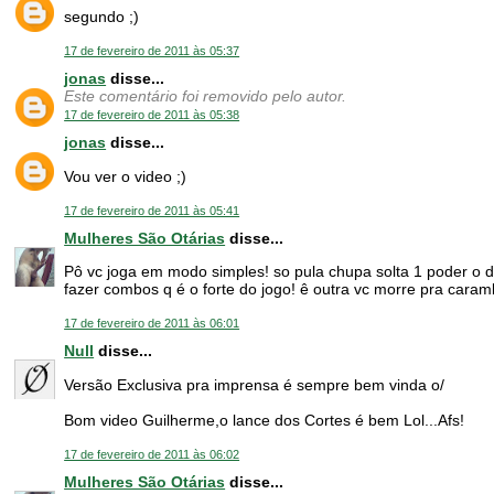
segundo ;)
17 de fevereiro de 2011 às 05:37
jonas
disse...
Este comentário foi removido pelo autor.
17 de fevereiro de 2011 às 05:38
jonas
disse...
Vou ver o video ;)
17 de fevereiro de 2011 às 05:41
Mulheres São Otárias
disse...
Pô vc joga em modo simples! so pula chupa solta 1 poder o da
fazer combos q é o forte do jogo! ê outra vc morre pra caram
17 de fevereiro de 2011 às 06:01
Null
disse...
Versão Exclusiva pra imprensa é sempre bem vinda o/
Bom video Guilherme,o lance dos Cortes é bem Lol...Afs!
17 de fevereiro de 2011 às 06:02
Mulheres São Otárias
disse...