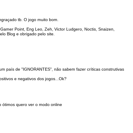
engraçado tb. O jogo muito bom.
Gamer Point, Eng Leo, Zeh, Victor Ludgero, Noctis, Snaizen,
o Blog e obrigado pelo site.
mo um país de "IGNORANTES", não sabem fazer críticas construtivas
ositivos e negativos dos jogos...Ok?
o ótimos quero ver o modo online