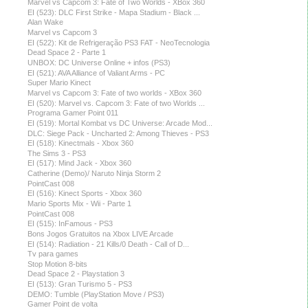
Marvel vs Capcom 3: Fate of Two Worlds - XBox 360
EI (523): DLC First Strike - Mapa Stadium - Black ...
Alan Wake
Marvel vs Capcom 3
EI (522): Kit de Refrigeração PS3 FAT - NeoTecnologia
Dead Space 2 - Parte 1
UNBOX: DC Universe Online + infos (PS3)
EI (521): AVA Alliance of Valiant Arms - PC
Super Mario Kinect
Marvel vs Capcom 3: Fate of two worlds - XBox 360
EI (520): Marvel vs. Capcom 3: Fate of two Worlds ...
Programa Gamer Point 011
EI (519): Mortal Kombat vs DC Universe: Arcade Mod...
DLC: Siege Pack - Uncharted 2: Among Thieves - PS3
EI (518): Kinectmals - Xbox 360
The Sims 3 - PS3
EI (517): Mind Jack - Xbox 360
Catherine (Demo)/ Naruto Ninja Storm 2
PointCast 008
EI (516): Kinect Sports - Xbox 360
Mario Sports Mix - Wii - Parte 1
PointCast 008
EI (515): InFamous - PS3
Bons Jogos Gratuitos na Xbox LIVE Arcade
EI (514): Radiation - 21 Kills/0 Death - Call of D...
Tv para games
Stop Motion 8-bits
Dead Space 2 - Playstation 3
EI (513): Gran Turismo 5 - PS3
DEMO: Tumble (PlayStation Move / PS3)
Gamer Point de volta