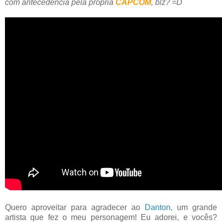
com antecedência pela própria
CAPCOM
, blz? =
D
Quero aproveitar para agradecer ao
Danton
, um grande
artista que fez o meu personagem! Eu adorei, e vocês?