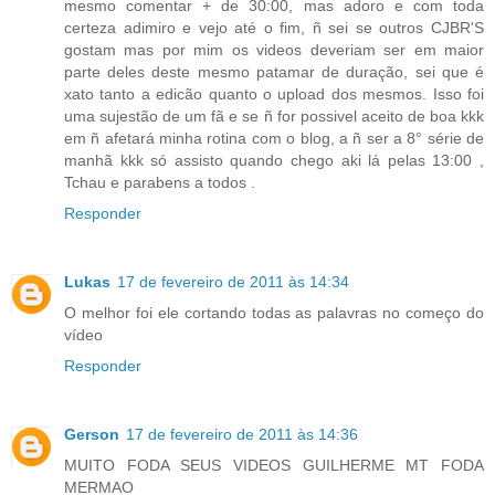
mesmo comentar + de 30:00, mas adoro e com toda
certeza adimiro e vejo até o fim, ñ sei se outros CJBR'S
gostam mas por mim os videos deveriam ser em maior
parte deles deste mesmo patamar de duração, sei que é
xato tanto a edicão quanto o upload dos mesmos. Isso foi
uma sujestão de um fã e se ñ for possivel aceito de boa kkk
em ñ afetará minha rotina com o blog, a ñ ser a 8° série de
manhã kkk só assisto quando chego aki lá pelas 13:00 ,
Tchau e parabens a todos .
Responder
Lukas
17 de fevereiro de 2011 às 14:34
O melhor foi ele cortando todas as palavras no começo do
vídeo
Responder
Gerson
17 de fevereiro de 2011 às 14:36
MUITO FODA SEUS VIDEOS GUILHERME MT FODA
MERMAO