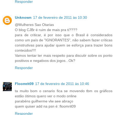
Responder
Unknown
17 de fevereiro de 2011 às 10:30
@Mulheres Sao Otarias
O blog CJBr é ruim de mais pra ti????
para de criticar, é por isso que o Brasil é considerados
como um país de "IGNORANTES", não sabem fazer críticas
construtivas para ajudar quem se esforça para trazer bons
conteúdos!!!!
Vamos tentar ter mais respeito para discutir sobre os ponto
positivos e negativos dos jogos...Ok?
Responder
Floomrit09
17 de fevereiro de 2011 às 10:46
ta muito bom o cenario fica se movendo tbm os gráficos
estão ótimos quero ver o modo online
parabéns guilherme vlw aee abraço
quem quiser add na psn é: floomrit09
Responder