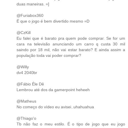
duas maneiras. =]
@Furiabox360
É que o jogo é bem divertido mesmo =D
@CzKill
Eu falei que é barato pra quem pode comprar. Se for um
cara na televisão anunciando um carro q custa 30 mil
saindo por 18 mil, não vai estar barato? E ainda assim a
população toda vai poder comprar?
@Willy
dv4 2040br
@Fábio Éle Dê
Lembrou até dos da gamerpoint heheeh
@Matheus
No começo do vídeo eu avisei..uhahuahua
@Thiago'o
Tb não faz o meu estilo. É o tipo de jogo que eu jogo