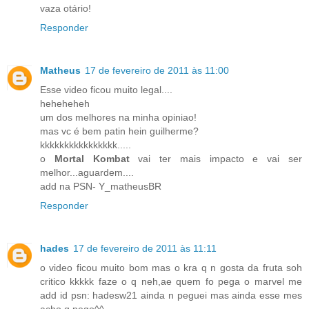
vaza otário!
Responder
Matheus
17 de fevereiro de 2011 às 11:00
Esse video ficou muito legal....
heheheheh
um dos melhores na minha opiniao!
mas vc é bem patin hein guilherme?
kkkkkkkkkkkkkkkk.....
o
Mortal Kombat
vai ter mais impacto e vai ser
melhor...aguardem....
add na PSN- Y_matheusBR
Responder
hades
17 de fevereiro de 2011 às 11:11
o video ficou muito bom mas o kra q n gosta da fruta soh
critico kkkkk faze o q neh,ae quem fo pega o marvel me
add id psn: hadesw21 ainda n peguei mas ainda esse mes
acho q pego^^