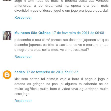
Jogo n tem nada de mais! e mesma coisa das versoes
anteriores, a do dreamcast na epoca era bem mais
divertido! n gostei desse jogo! e um jogo pra joga e guarda!
Responder
Mulheres São Otárias
17 de fevereiro de 2011 às 06:08
q desenho o seu cara! parece ate desenho japones so q os
desenho japones os bixo la sao branco,vc e moreno entao
e negro pra eles, sei la meu, vc e metrosexual?
Responder
hades
17 de fevereiro de 2011 às 06:37
kkk sem cortes foi otimo,n vejo a hora d pega o jogo e
detona os gringos na psn ,ai alguem ta sabendo se da
muito lag?ficou muito bom o video tava aguardqndo muito
esse jogo
Responder