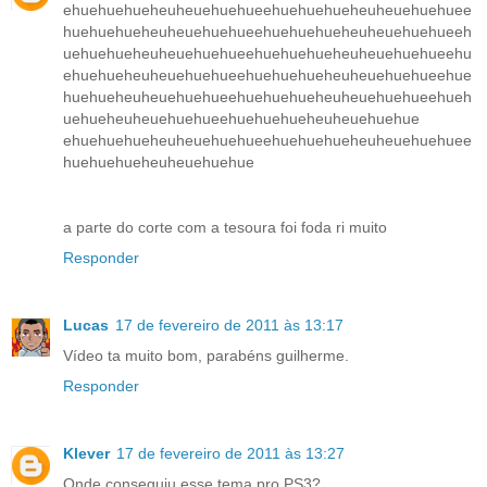
ehuehuehueheuheuehuehueehuehuehueheuheuehuehuee
huehuehueheuheuehuehueehuehuehueheuheuehuehueeh
uehuehueheuheuehuehueehuehuehueheuheuehuehueehu
ehuehueheuheuehuehueehuehuehueheuheuehuehueehue
huehueheuheuehuehueehuehuehueheuheuehuehueehueh
uehueheuheuehuehueehuehuehueheuheuehuehue
ehuehuehueheuheuehuehueehuehuehueheuheuehuehuee
huehuehueheuheuehuehue
a parte do corte com a tesoura foi foda ri muito
Responder
Lucas
17 de fevereiro de 2011 às 13:17
Vídeo ta muito bom, parabéns guilherme.
Responder
Klever
17 de fevereiro de 2011 às 13:27
Onde conseguiu esse tema pro PS3?