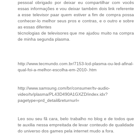
pessoal obrigado por deixar eu compartilhar com vocês
essas informações e vou deixar também dois link referente
a esse televisor paar quem estiver a fim de compra possa
conhecer-lo melhor seus pros e contras, e o outro e sobre
as essas difentes
técnologias de televisores que me ajudou muito na compra
de minha segunda plasma.
http://www.tecmundo.com.br/7153-lcd-plasma-ou-led-afinal-
qual-foi-a-melhor-escolha-em-2010-.htm
http://www.samsung.com/br/consumer/tv-audio-
video/tv/plasma/PL43D490A1GXZD/index.idx?
pagetype=prd_detail&returnurl=
Leo sou seu fã cara, belo trabalho no blog e de todos que
te auxilia nessa empreitada de levar conteudo de qualidade
do universo dos games pela internet mudo a fora.