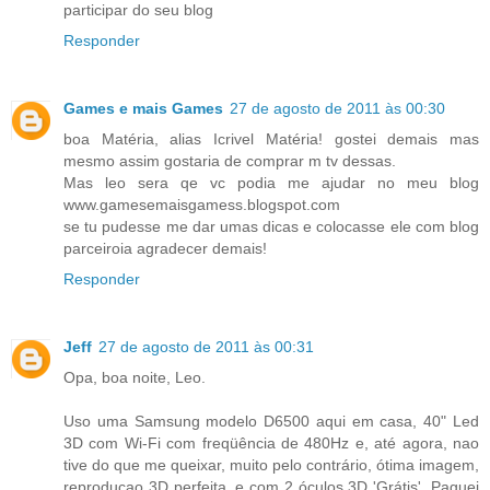
participar do seu blog
Responder
Games e mais Games
27 de agosto de 2011 às 00:30
boa Matéria, alias Icrivel Matéria! gostei demais mas
mesmo assim gostaria de comprar m tv dessas.
Mas leo sera qe vc podia me ajudar no meu blog
www.gamesemaisgamess.blogspot.com
se tu pudesse me dar umas dicas e colocasse ele com blog
parceiroia agradecer demais!
Responder
Jeff
27 de agosto de 2011 às 00:31
Opa, boa noite, Leo.
Uso uma Samsung modelo D6500 aqui em casa, 40" Led
3D com Wi-Fi com freqüência de 480Hz e, até agora, nao
tive do que me queixar, muito pelo contrário, ótima imagem,
reproduçao 3D perfeita, e com 2 óculos 3D 'Grátis'. Paguei