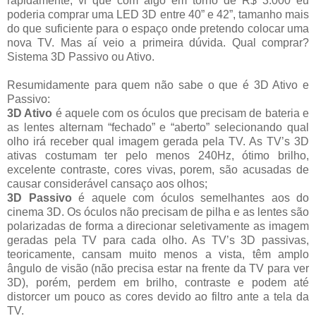
rapidamente, vi que com algo em torno de R$ 3.000 eu
poderia comprar uma LED 3D entre 40” e 42”, tamanho mais
do que suficiente para o espaço onde pretendo colocar uma
nova TV. Mas aí veio a primeira dúvida. Qual comprar?
Sistema 3D Passivo ou Ativo.
Resumidamente para quem não sabe o que é 3D Ativo e
Passivo:
3D Ativo
é aquele com os óculos que precisam de bateria e
as lentes alternam “fechado” e “aberto” selecionando qual
olho irá receber qual imagem gerada pela TV. As TV’s 3D
ativas costumam ter pelo menos 240Hz, ótimo brilho,
excelente contraste, cores vivas, porem, são acusadas de
causar considerável cansaço aos olhos;
3D Passivo
é aquele com óculos semelhantes aos do
cinema 3D. Os óculos não precisam de pilha e as lentes são
polarizadas de forma a direcionar seletivamente as imagem
geradas pela TV para cada olho. As TV’s 3D passivas,
teoricamente, cansam muito menos a vista, têm amplo
ângulo de visão (não precisa estar na frente da TV para ver
3D), porém, perdem em brilho, contraste e podem até
distorcer um pouco as cores devido ao filtro ante a tela da
TV.