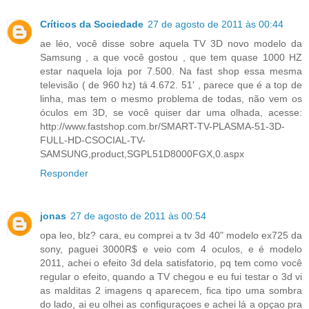
Críticos da Sociedade
27 de agosto de 2011 às 00:44
ae léo, você disse sobre aquela TV 3D novo modelo da
Samsung , a que você gostou , que tem quase 1000 HZ
estar naquela loja por 7.500. Na fast shop essa mesma
televisão ( de 960 hz) tá 4.672. 51' , parece que é a top de
linha, mas tem o mesmo problema de todas, não vem os
óculos em 3D, se você quiser dar uma olhada, acesse:
http://www.fastshop.com.br/SMART-TV-PLASMA-51-3D-
FULL-HD-CSOCIAL-TV-
SAMSUNG,product,SGPL51D8000FGX,0.aspx
Responder
jonas
27 de agosto de 2011 às 00:54
opa leo, blz? cara, eu comprei a tv 3d 40" modelo ex725 da
sony, paguei 3000R$ e veio com 4 oculos, e é modelo
2011, achei o efeito 3d dela satisfatorio, pq tem como você
regular o efeito, quando a TV chegou e eu fui testar o 3d vi
as malditas 2 imagens q aparecem, fica tipo uma sombra
do lado, ai eu olhei as configuraçoes e achei lá a opçao pra