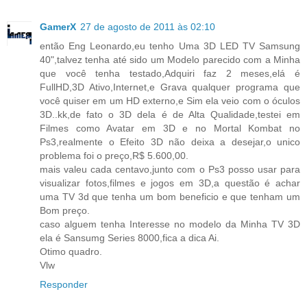
GamerX
27 de agosto de 2011 às 02:10
então Eng Leonardo,eu tenho Uma 3D LED TV Samsung
40",talvez tenha até sido um Modelo parecido com a Minha
que você tenha testado,Adquiri faz 2 meses,elá é
FullHD,3D Ativo,Internet,e Grava qualquer programa que
você quiser em um HD externo,e Sim ela veio com o óculos
3D..kk,de fato o 3D dela é de Alta Qualidade,testei em
Filmes como Avatar em 3D e no Mortal Kombat no
Ps3,realmente o Efeito 3D não deixa a desejar,o unico
problema foi o preço,R$ 5.600,00.
mais valeu cada centavo,junto com o Ps3 posso usar para
visualizar fotos,filmes e jogos em 3D,a questão é achar
uma TV 3d que tenha um bom beneficio e que tenham um
Bom preço.
caso alguem tenha Interesse no modelo da Minha TV 3D
ela é Sansumg Series 8000,fica a dica Ai.
Otimo quadro.
Vlw
Responder