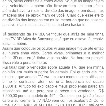
brilho, ótimo contraste e cores vivas. Só que as imagens em
alta velocidade também não ficavam com um bom efeito,
além de haver a mesma divisão das imagens em duas, nas
imagens que se aproximam de você. Claro que esse efeito
de divisão das imagens era muito menor do que no sistema
passivo, mas mesmo assim incomodava bastante.
Já desistindo da TV 3D, verifiquei que atrás de mim tinha
uma TV 3D Ativa da Samsung, e já que eu estava lá, resolvi
testar também.
Assim que coloquei os óculos vi uma imagem que até então
eu nunca tinha visto. Cores vivas, brilhantes e o melhor
efeito 3D que eu já tinha visto na vida. Na hora eu pensei:
Essa vale à pena comprar.
Fui falar com o vendedor sobre aquela TV, que em minha
opinião era muito superior às demais. Foi quando ele me
explicou que aquela TV era um novo modelo, com altíssimo
brilho e contraste, além de uma freqüência de quase
1.000Hz. Aí tudo foi explicado e meus problemas pareciam
resolvidos, até eu perguntar o preço ao vendedor... R$
7.500,00 por um modelo de 46”!!!! Como se isso já não fosse
caro o suficiente, a TV NÃO vem com os óculos 3D! Como
uma TV 3D NÃO VEM COM OS ÓCULOS 3D? Está certo