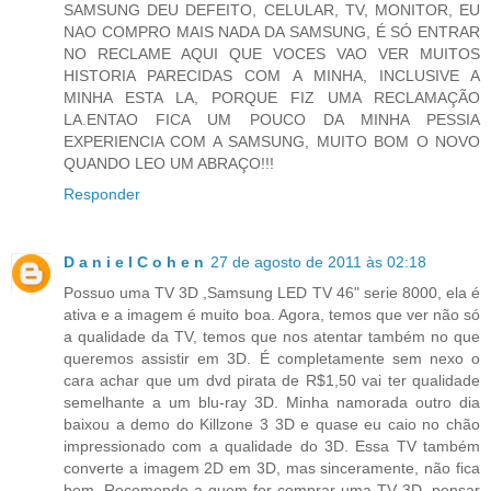
SAMSUNG DEU DEFEITO, CELULAR, TV, MONITOR, EU
NAO COMPRO MAIS NADA DA SAMSUNG, É SÓ ENTRAR
NO RECLAME AQUI QUE VOCES VAO VER MUITOS
HISTORIA PARECIDAS COM A MINHA, INCLUSIVE A
MINHA ESTA LA, PORQUE FIZ UMA RECLAMAÇÃO
LA.ENTAO FICA UM POUCO DA MINHA PESSIA
EXPERIENCIA COM A SAMSUNG, MUITO BOM O NOVO
QUANDO LEO UM ABRAÇO!!!
Responder
D a n i e l C o h e n
27 de agosto de 2011 às 02:18
Possuo uma TV 3D ,Samsung LED TV 46" serie 8000, ela é
ativa e a imagem é muito boa. Agora, temos que ver não só
a qualidade da TV, temos que nos atentar também no que
queremos assistir em 3D. É completamente sem nexo o
cara achar que um dvd pirata de R$1,50 vai ter qualidade
semelhante a um blu-ray 3D. Minha namorada outro dia
baixou a demo do Killzone 3 3D e quase eu caio no chão
impressionado com a qualidade do 3D. Essa TV também
converte a imagem 2D em 3D, mas sinceramente, não fica
bom. Recomendo a quem for comprar uma TV 3D, pensar