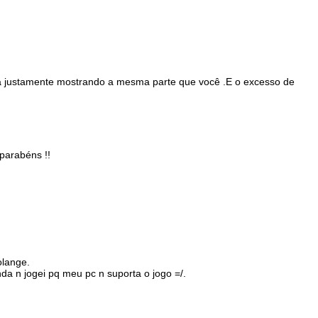
a justamente mostrando a mesma parte que você .E o excesso de
parabéns !!
olange.
a n jogei pq meu pc n suporta o jogo =/.