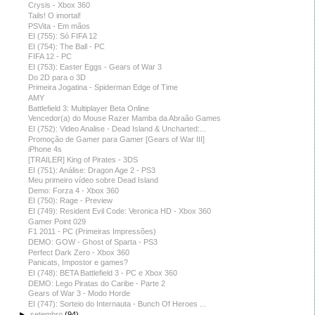
Crysis - Xbox 360
Tails! O imortal!
PSVita - Em mãos
EI (755): Só FIFA 12
EI (754): The Ball - PC
FIFA 12 - PC
EI (753): Easter Eggs - Gears of War 3
Do 2D para o 3D
Primeira Jogatina - Spiderman Edge of Time
AMY
Battlefield 3: Multiplayer Beta Online
Vencedor(a) do Mouse Razer Mamba da Abraão Games
EI (752): Video Analise - Dead Island & Uncharted:...
Promoção de Gamer para Gamer [Gears of War III]
iPhone 4s
[TRAILER] King of Pirates - 3DS
EI (751): Análise: Dragon Age 2 - PS3
Meu primeiro vídeo sobre Dead Island
Demo: Forza 4 - Xbox 360
EI (750): Rage - Preview
EI (749): Resident Evil Code: Veronica HD - Xbox 360
Gamer Point 029
F1 2011 - PC (Primeiras Impressões)
DEMO: GOW - Ghost of Sparta - PS3
Perfect Dark Zero - Xbox 360
Panicats, Impostor e games?
EI (748): BETA Battlefield 3 - PC e Xbox 360
DEMO: Lego Piratas do Caribe - Parte 2
Gears of War 3 - Modo Horde
EI (747): Sorteio do Internauta - Bunch Of Heroes ...
►
setembro
(94)