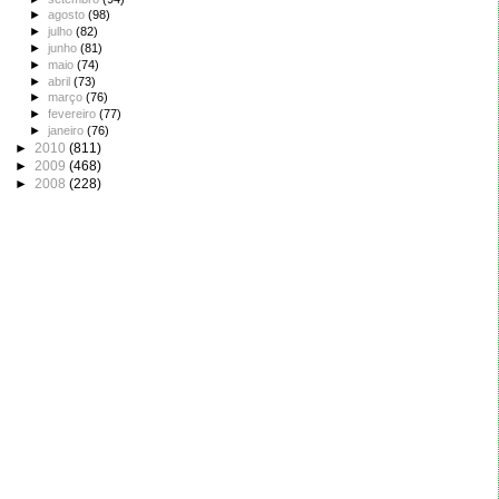
►
agosto
(98)
►
julho
(82)
►
junho
(81)
►
maio
(74)
►
abril
(73)
►
março
(76)
►
fevereiro
(77)
►
janeiro
(76)
►
2010
(811)
►
2009
(468)
►
2008
(228)