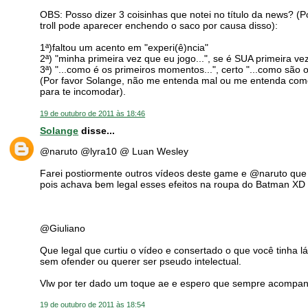
OBS: Posso dizer 3 coisinhas que notei no título da news? 
troll pode aparecer enchendo o saco por causa disso):
1ª)faltou um acento em "experi(ê)ncia"
2ª) "minha primeira vez que eu jogo...", se é SUA primeira 
3ª) "...como é os primeiros momentos...", certo "...como são 
(Por favor Solange, não me entenda mal ou me entenda como a
para te incomodar).
19 de outubro de 2011 às 18:46
Solange
disse...
@naruto @lyra10 @ Luan Wesley
Farei postiormente outros vídeos deste game e @naruto que
pois achava bem legal esses efeitos na roupa do Batman XD
@Giuliano
Que legal que curtiu o vídeo e consertado o que você tinha l
sem ofender ou querer ser pseudo intelectual.
Vlw por ter dado um toque ae e espero que sempre acompanh
19 de outubro de 2011 às 18:54