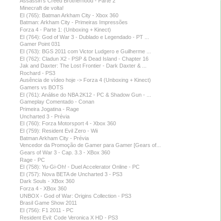
Assassin's Creed Brotherhood - Parte 2
Minecraft de volta!
EI (765): Batman Arkham City - Xbox 360
Batman: Arkham City - Primeiras Impressões
Forza 4 - Parte 1: (Unboxing + Kinect)
EI (764): God of War 3 - Dublado e Legendado - PT ...
Gamer Point 031
EI (763): BGS 2011 com Victor Ludgero e Guilherme ...
EI (762): Cladun X2 - PSP & Dead Island - Chapter 16
Jak and Daxter: The Lost Frontier - Dark Daxter & ...
Rochard - PS3
Ausência de vídeo hoje -> Forza 4 (Unboxing + Kinect)
Gamers vs BOTS
EI (761): Análise do NBA 2K12 - PC & Shadow Gun - ...
Gameplay Comentado - Conan
Primeira Jogatina - Rage
Uncharted 3 - Prévia
EI (760): Forza Motorsport 4 - Xbox 360
EI (759): Resident Evil Zero - Wii
Batman Arkham City - Prévia
Vencedor da Promoção de Gamer para Gamer [Gears of...
Gears of War 3 - Cap. 3.3 - XBox 360
Rage - PC
EI (758): Yu-Gi-Oh! - Duel Accelerator Online - PC
EI (757): Nova BETA de Uncharted 3 - PS3
Dark Souls - XBox 360
Forza 4 - XBox 360
UNBOX - God of War: Origins Collection - PS3
Brasil Game Show 2011
EI (756): F1 2011 - PC
Resident Evil: Code Veronica X HD - PS3