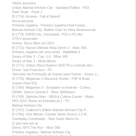
Vários assuntos
Unbox Batman Arkham City - Standard Edition - PS3
Dark Souls - Parte 2
EI (774): Arcania - Fall of Setarrif
Nova parceria
Primeira Jogatina - Primeira Jogatina Final Fantas...
Batman Arkham City: Mulher Gato Vs Hera Venenosa etc
EI (773): ESPECIAL: Uncharted - PS3 e PS Vita
GTA V anunciado
Rumor: Novo XBox em 2013
EI (772): Naruto Ultimate Ninja Storm 2 - Xbox 360...
Primeira Jogatina (de uma noob) - Battlefield 3
Gears of War 3 - Cap. 5.4 - XBox 360
Gears of War 3 - Modo Besta
EI (771): Unbox Placa Radeon HD5770 e controle Xbo...
Driver: San Francisco - PC
Vencedor da Promoção de Gamer para Gamer - Gears o...
EI (770): Megaman X Maverick Hunter.- PSP & Braid ...
Gamer Point 032
EI (769): Megaman X - Emulador no Android - Contro...
DEMO: Dance Central 2 - Xbox 360/Kinect
EI (768): Splosion Man - XBLA & Cultura Gamer - Mario
PES 2012: Rumo ao Estrelato pt.1 - PC
Batman Arkham City
EI (767): Collector's Edition Batman Arkham City P...
EI (766): One Minute: Counter Strike Source 1,5 M...
Gameplay Comentado - New Super Mario Ds
O que vem por aí
Demo: NFS The Run - Xbox 360
Primeira Jogatina - Batman Arkham City