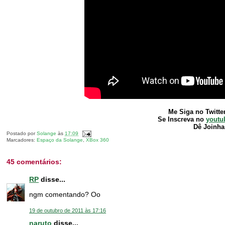
Me Siga no Twitte
Se Inscreva no
youtu
Dê Joinha
Postado por
Solange
às
17:09
Marcadores:
Espaço da Solange
,
XBox 360
45 comentários:
RP
disse...
ngm comentando? Oo
19 de outubro de 2011 às 17:16
naruto
disse...