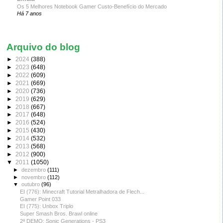
Os 5 Melhores Notebook Gamer Custo-Benefício do Mercado
Há 7 anos
Arquivo do blog
►
2024
(388)
►
2023
(648)
►
2022
(609)
►
2021
(669)
►
2020
(736)
►
2019
(629)
►
2018
(667)
►
2017
(648)
►
2016
(524)
►
2015
(430)
►
2014
(532)
►
2013
(568)
►
2012
(900)
▼
2011
(1050)
►
dezembro
(111)
►
novembro
(112)
▼
outubro
(96)
EI (776): Minecraft Tutorial Metralhadora de Flech...
Gamer Point 033
EI (775): Unbox Triplo
Super Smash Bros. Brawl online
2ª DEMO: Sonic Generations - PS3