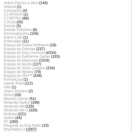
Action Figures e afins
(140)
Artwork
(1)
Campanha
(4)
CJ APOSTA
(1)
CJ RETRO
(88)
CJCast
(35)
Debate
(5)
Debate Filosófico
(8)
Demonstrações
(156)
Diário CJBr
(1)
Entrevistas
(11)
Espaço da Harley Hoffmann
(18)
Espaço da Solange
(237)
Espaço do Eng Leonardo
(4334)
Espaço do Guilherme Gamer
(333)
Espaço do Internauta
(1016)
Espaço do Noctis
(127)
Espaço do Victor Ludgero
(234)
Espaço do Wesley
(79)
Espaço do ZÈH™
(438)
ForFunCast
(1)
Gamer Point
(112)
inter
(1)
Jogos Zerados
(2)
Kinect
(16)
Maestro Gamer
(51)
Nintendo Switch
(189)
Nintendo Wii
(120)
Nintendo Wii U
(326)
Notícias
(221)
Outros
(44)
PC
(260)
Pergunte ao Eng Pablo
(10)
PlayStation 3
(1007)