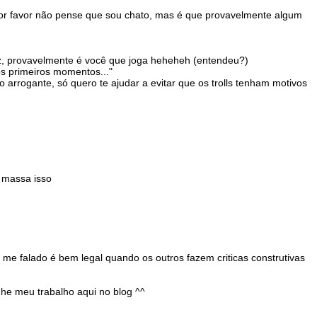
(Por favor não pense que sou chato, mas é que provavelmente algum
vez, provavelmente é você que joga heheheh (entendeu?)
os primeiros momentos..."
rrogante, só quero te ajudar a evitar que os trolls tenham motivos
 massa isso
á me falado é bem legal quando os outros fazem criticas construtivas
e meu trabalho aqui no blog ^^