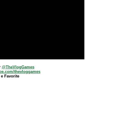
r
@TheVlogGames
be.com/thevloggames
 e Favorite