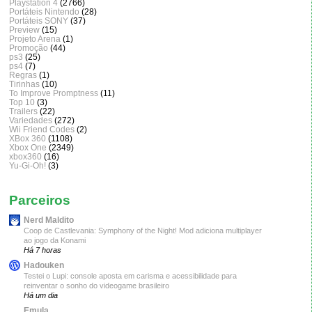
Playstation 4
(2766)
Portáteis Nintendo
(28)
Portáteis SONY
(37)
Preview
(15)
Projeto Arena
(1)
Promoção
(44)
ps3
(25)
ps4
(7)
Regras
(1)
Tirinhas
(10)
To Improve Promptness
(11)
Top 10
(3)
Trailers
(22)
Variedades
(272)
Wii Friend Codes
(2)
XBox 360
(1108)
Xbox One
(2349)
xbox360
(16)
Yu-Gi-Oh!
(3)
Parceiros
Nerd Maldito
Coop de Castlevania: Symphony of the Night! Mod adiciona multiplayer
ao jogo da Konami
Há 7 horas
Hadouken
Testei o Lupi: console aposta em carisma e acessibilidade para
reinventar o sonho do videogame brasileiro
Há um dia
Emula