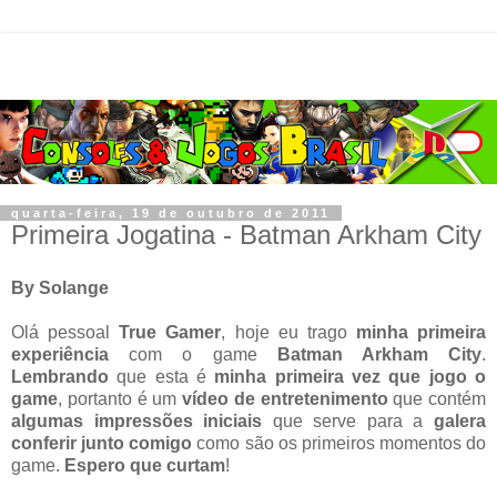
quarta-feira, 19 de outubro de 2011
Primeira Jogatina - Batman Arkham City
By Solange
Olá pessoal
True Gamer
, hoje eu trago
minha primeira
experiência
com o game
Batman Arkham City
.
Lembrando
que esta é
minha primeira vez que jogo o
game
, portanto é um
vídeo de entretenimento
que contém
algumas impressões iniciais
que serve para a
galera
conferir junto comigo
como são os primeiros momentos do
game.
Espero que curtam
!