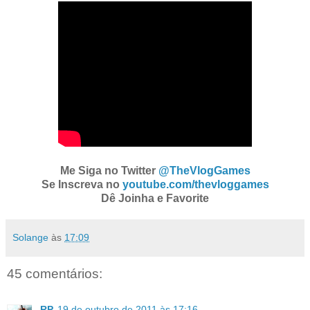
Me Siga no Twitter
@TheVlogGames
Se Inscreva no
youtube.com/thevloggames
Dê Joinha e Favorite
Solange
às
17:09
45 comentários:
RP
19 de outubro de 2011 às 17:16