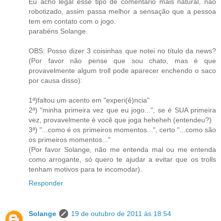
Eu acho legal esse tipo de comentário mais natural, não
robotizado, assim passa melhor a sensação que a pessoa
tem em contato com o jogo.
parabéns Solange.
OBS: Posso dizer 3 coisinhas que notei no título da news?
(Por favor não pense que sou chato, mas é que
provavelmente algum troll pode aparecer enchendo o saco
por causa disso):
1ª)faltou um acento em "experi(ê)ncia"
2ª) "minha primeira vez que eu jogo...", se é SUA primeira
vez, provavelmente é você que joga heheheh (entendeu?)
3ª) "...como é os primeiros momentos...", certo "...como são
os primeiros momentos..."
(Por favor Solange, não me entenda mal ou me entenda
como arrogante, só quero te ajudar a evitar que os trolls
tenham motivos para te incomodar).
Responder
Solange
19 de outubro de 2011 às 18:54