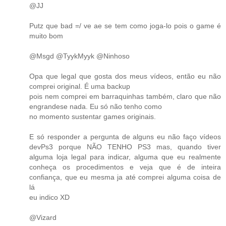
@JJ
Putz que bad =/ ve ae se tem como joga-lo pois o game é
muito bom
@Msgd @TyykMyyk @Ninhoso
Opa que legal que gosta dos meus vídeos, então eu não
comprei original. É uma backup
pois nem comprei em barraquinhas também, claro que não
engrandese nada. Eu só não tenho como
no momento sustentar games originais.
E só responder a pergunta de alguns eu não faço vídeos
devPs3 porque NÃO TENHO PS3 mas, quando tiver
alguma loja legal para indicar, alguma que eu realmente
conheça os procedimentos e veja que é de inteira
confiança, que eu mesma ja até comprei alguma coisa de
lá
eu indico XD
@Vizard