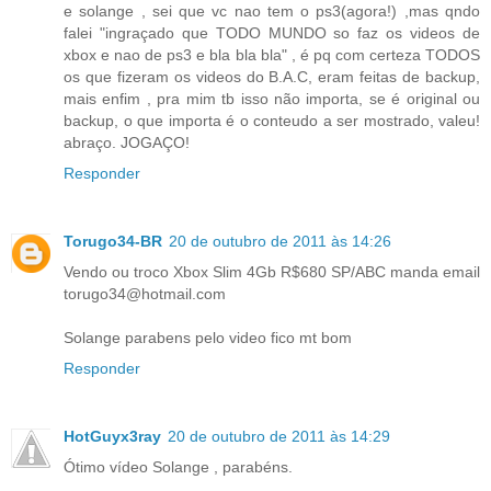
e solange , sei que vc nao tem o ps3(agora!) ,mas qndo
falei "ingraçado que TODO MUNDO so faz os videos de
xbox e nao de ps3 e bla bla bla" , é pq com certeza TODOS
os que fizeram os videos do B.A.C, eram feitas de backup,
mais enfim , pra mim tb isso não importa, se é original ou
backup, o que importa é o conteudo a ser mostrado, valeu!
abraço. JOGAÇO!
Responder
Torugo34-BR
20 de outubro de 2011 às 14:26
Vendo ou troco Xbox Slim 4Gb R$680 SP/ABC manda email
torugo34@hotmail.com
Solange parabens pelo video fico mt bom
Responder
HotGuyx3ray
20 de outubro de 2011 às 14:29
Ótimo vídeo Solange , parabéns.