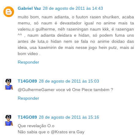
Gabriel Vaz
28 de agosto de 2011 às 14:43
muito bom, naum adianta, o fuuton rasen shuriken, acaba
memu, só naum é devastador igual no anime mais ta
valenu,o guilherme, néh raseningan naum kkk, é rasengan
^^ , naum adianta deidara e hidan, só podem fuma uns
antes de luta,o hidan nem se fala no anime doidao das
ideia, usa kawimirin de mais nesse jogo hein putz, mais ai
bom video .
Responder
T14GO89
28 de agosto de 2011 às 15:03
@GulhermeGamer voce vê One Piece também ?
Responder
T14GO89
28 de agosto de 2011 às 15:16
Que revelação O.o
Não sabia que o @Kratos era Gay