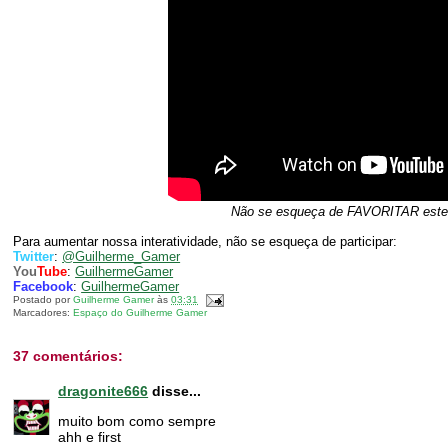
Não se esqueça de FAVORITAR este ví
Para aumentar nossa interatividade, não se esqueça de participar:
Twitter
:
@Guilherme_Gamer
You
Tube
:
GuilhermeGamer
Facebook
:
GuilhermeGamer
Postado por
Guilherme Gamer
às
03:31
Marcadores:
Espaço do Guilherme Gamer
37 comentários:
dragonite666
disse...
muito bom como sempre
ahh e first