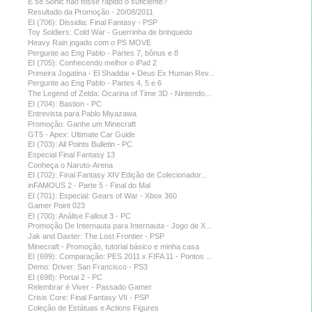
E se Sonic não fosse rápido o suficiente?
Resultado da Promoção - 20/08/2011
Toy Soldiers: Cold War - Guerrinha de brinquedo
Heavy Rain jogado com o PS MOVE
Pergunte ao Eng Pablo - Partes 7, bônus e 8
EI (705): Conhecendo melhor o iPad 2
Primeira Jogatina - El Shaddai + Deus Ex Human Rev...
Pergunte ao Eng Pablo - Partes 4, 5 e 6
The Legend of Zelda: Ocarina of Time 3D - Nintendo...
EI (704): Bastion - PC
Entrevista para Pablo Miyazawa
Promoção: Ganhe um Minecraft
GT5 - Apex: Ultimate Car Guide
EI (703): All Points Bulletin - PC
Especial Final Fantasy 13
Conheça o Naruto-Arena
EI (702): Final Fantasy XIV Edição de Colecionador...
inFAMOUS 2 - Parte 5 - Final do Mal
EI (701): Especial: Gears of War - Xbox 360
Gamer Point 023
EI (700): Análise Fallout 3 - PC
Promoção De Internauta para Internauta - Jogo de X...
Jak and Daxter: The Lost Frontier - PSP
Minecraft - Promoção, tutorial básico e minha casa
EI (699): Comparação: PES 2011 x FIFA 11 - Pontos ...
Demo: Driver: San Francisco - PS3
EI (698): Portal 2 - PC
Relembrar é Viver - Passado Gamer
Crisis Core: Final Fantasy VII - PSP
Coleção de Estátuas e Actions Figures