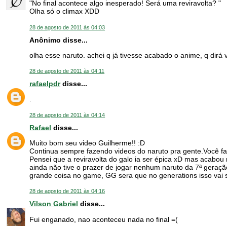
"No final acontece algo inesperado! Será uma reviravolta? "
Olha só o climax XDD
28 de agosto de 2011 às 04:03
Anônimo disse...
olha esse naruto. achei q já tivesse acabado o anime, q dirá
28 de agosto de 2011 às 04:11
rafaelpdr
disse...
.
28 de agosto de 2011 às 04:14
Rafael
disse...
Muito bom seu video Guilherme!! :D
Continua sempre fazendo videos do naruto pra gente.Você f
Pensei que a reviravolta do galo ia ser épica xD mas acab
ainda não tive o prazer de jogar nenhum naruto da 7ª geraç
grande coisa no game, GG sera que no generations isso vai 
28 de agosto de 2011 às 04:16
Vilson Gabriel
disse...
Fui enganado, nao aconteceu nada no final =(