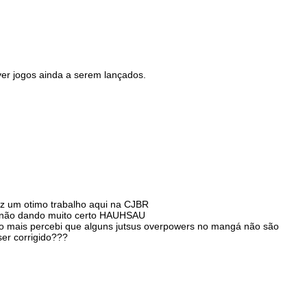
 ver jogos ainda a serem lançados.
az um otimo trabalho aqui na CJBR
ou não dando muito certo HAUHSAU
ão mais percebi que alguns jutsus overpowers no mangá não são
ser corrigido???