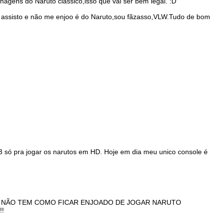
nagens do Naruto clássico,isso que vai ser bem legal. :D
 assisto e não me enjoo é do Naruto,sou fãzasso,VLW.Tudo de bom
 só pra jogar os narutos em HD. Hoje em dia meu unico console é
OM NÃO TEM COMO FICAR ENJOADO DE JOGAR NARUTO
!!