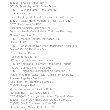
EI (716): Skate 3 - Xbox 360
DEMO: Street Fighter 3rd Strike Online
EI (715): Cultura Gamer - Rockstar NYC
Gamer Point 024
Esse “The Legend of Zelda: Skyward Sword” vale ouro
EI (714): Guitar Hero: Warriors of Rock - Xbox 360
BETA: Resistance 3 - PS3
Vencedor do Action Figure do Goku
Dead or Alive 4 - Como Habilitar Todos os Personag...
Naruto Ninja Storm 2
EI (713): Modern Combat Domination - PS3
Demo: PES 2012 - PS3
EI (712): Caçando no Red Dead Redemption - Xbox 360
Diário CJBr: 3D Passivo e Ativo
Projeto Arena - Piloto
Feira do Estudante - SP
DC Supergirl Bishoujo Statue e mais
EI (711): Command & Conquer: Red Alert 3 Uprising ...
Top 10 - Games até o final de 2011
EI (710): Edição de Colecionador de Catherine - Lo...
Pergunte ao Eng Pablo: Pasta Térmica no PlayStatio...
Primeira Jogatina - Bastion
Black Ops: Rezurrection e GameTV
EI (709): Rage - iPad
Verdadeira função do Shadow Battle
Resident Evil - PSX/Playstation 3
PROMOÇÃO: Quero ganhar o Action Figure do Goku
EI (708): Call of Duty Black Ops: Dicas para o Mul...
EI (707): Bionic Commando - Xbox 360
DEMO: Trinity: Souls of Zill O'll - PS3