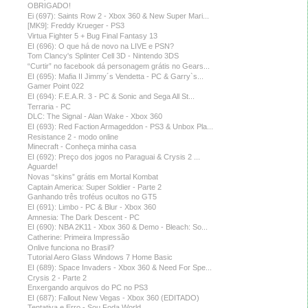
OBRIGADO!
Ei (697): Saints Row 2 - Xbox 360 & New Super Mari...
[MK9]: Freddy Krueger - PS3
Virtua Fighter 5 + Bug Final Fantasy 13
EI (696): O que há de novo na LIVE e PSN?
Tom Clancy's Splinter Cell 3D - Nintendo 3DS
“Curtir” no facebook dá personagem grátis no Gears...
EI (695): Mafia II Jimmy´s Vendetta - PC & Garry`s...
Gamer Point 022
EI (694): F.E.A.R. 3 - PC & Sonic and Sega All St...
Terraria - PC
DLC: The Signal - Alan Wake - Xbox 360
EI (693): Red Faction Armageddon - PS3 & Unbox Pla...
Resistance 2 - modo online
Minecraft - Conheça minha casa
EI (692): Preço dos jogos no Paraguai & Crysis 2 ...
Aguarde!
Novas “skins” grátis em Mortal Kombat
Captain America: Super Soldier - Parte 2
Ganhando três troféus ocultos no GT5
EI (691): Limbo - PC & Blur - Xbox 360
Amnesia: The Dark Descent - PC
EI (690): NBA 2K11 - Xbox 360 & Demo - Bleach: So...
Catherine: Primeira Impressão
Onlive funciona no Brasil?
Tutorial Aero Glass Windows 7 Home Basic
EI (689): Space Invaders - Xbox 360 & Need For Spe...
Crysis 2 - Parte 2
Enxergando arquivos do PC no PS3
EI (687): Fallout New Vegas - Xbox 360 (EDITADO)
Tentativa e Erro - Sou Foda World