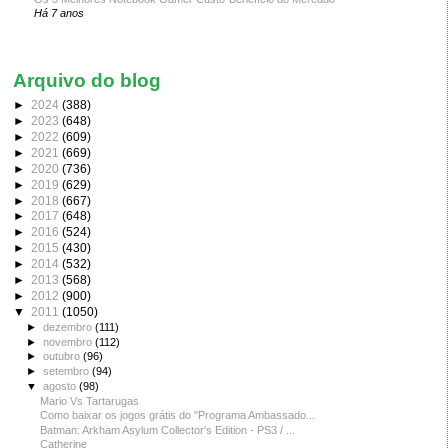
Há 7 anos
Arquivo do blog
►
2024
(388)
►
2023
(648)
►
2022
(609)
►
2021
(669)
►
2020
(736)
►
2019
(629)
►
2018
(667)
►
2017
(648)
►
2016
(524)
►
2015
(430)
►
2014
(532)
►
2013
(568)
►
2012
(900)
▼
2011
(1050)
►
dezembro
(111)
►
novembro
(112)
►
outubro
(96)
►
setembro
(94)
▼
agosto
(98)
Mario Vs Tartarugas
Como baixar os jogos grátis do "Programa Ambassado...
Batman: Arkham Asylum Collector's Edition - PS3 / ...
Catherine