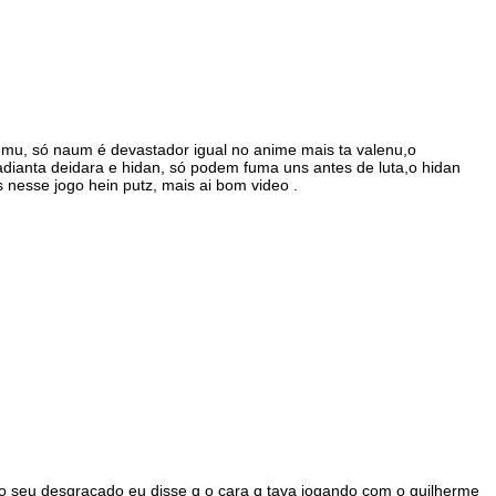
mu, só naum é devastador igual no anime mais ta valenu,o
dianta deidara e hidan, só podem fuma uns antes de luta,o hidan
 nesse jogo hein putz, mais ai bom video .
seu desgraçado eu disse q o cara q tava jogando com o guilherme