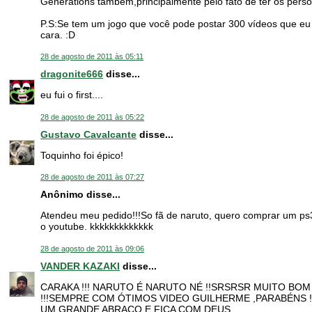
Generations também,principalmente pelo fato de ter os perso
P.S:Se tem um jogo que você pode postar 300 vídeos que eu
cara. :D
28 de agosto de 2011 às 05:11
dragonite666
disse...
eu fui o first....
28 de agosto de 2011 às 05:22
Gustavo Cavalcante
disse...
Toquinho foi épico!
28 de agosto de 2011 às 07:27
Anônimo disse...
Atendeu meu pedido!!!So fã de naruto, quero comprar um ps3
o youtube. kkkkkkkkkkkkk
28 de agosto de 2011 às 09:06
VANDER KAZAKI
disse...
CARAKA !!! NARUTO É NARUTO NÉ !!SRSRSR MUITO B
!!!SEMPRE COM ÓTIMOS VIDEO GUILHERME ,PARABÉNS !
UM GRANDE ABRAÇO E FICA COM DEUS ..