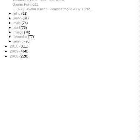
Gamer Point 021
EI (686): Avatar Kinect - Demonstração & H7 Turtle...
►
julho
(82)
►
junho
(81)
►
maio
(74)
►
abril
(73)
►
março
(76)
►
fevereiro
(77)
►
janeiro
(76)
►
2010
(811)
►
2009
(468)
►
2008
(228)