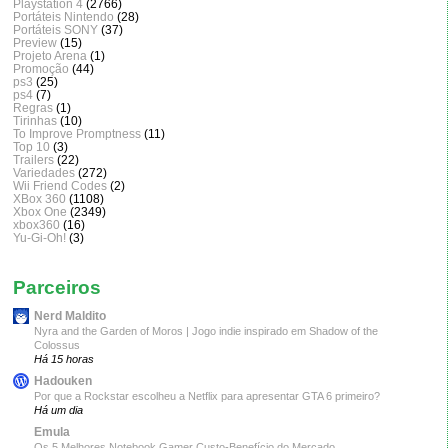
Playstation 4
(2766)
Portáteis Nintendo
(28)
Portáteis SONY
(37)
Preview
(15)
Projeto Arena
(1)
Promoção
(44)
ps3
(25)
ps4
(7)
Regras
(1)
Tirinhas
(10)
To Improve Promptness
(11)
Top 10
(3)
Trailers
(22)
Variedades
(272)
Wii Friend Codes
(2)
XBox 360
(1108)
Xbox One
(2349)
xbox360
(16)
Yu-Gi-Oh!
(3)
Parceiros
Nerd Maldito
Nyra and the Garden of Moros | Jogo indie inspirado em Shadow of the
Colossus
Há 15 horas
Hadouken
Por que a Rockstar escolheu a Netflix para apresentar GTA 6 primeiro?
Há um dia
Emula
Os 5 Melhores Notebook Gamer Custo-Benefício do Mercado