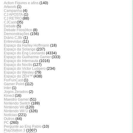
Action Figures e afins
(140)
Artwork
(1)
Campanha
(4)
CJ APOSTA
(1)
CJ RETRO
(88)
CJCast
(35)
Debate
(5)
Debate Filosófico
(8)
Demonstrações
(156)
Diário CJBr
(1)
Entrevistas
(11)
Espaço da Harley Hoffmann
(18)
Espaço da Solange
(237)
Espaço do Eng Leonardo
(4334)
Espaço do Guilherme Gamer
(333)
Espaço do Internauta
(1016)
Espaço do Noctis
(127)
Espaço do Victor Ludgero
(234)
Espaço do Wesley
(79)
Espaço do ZÈH™
(438)
ForFunCast
(1)
Gamer Point
(112)
inter
(1)
Jogos Zerados
(2)
Kinect
(16)
Maestro Gamer
(51)
Nintendo Switch
(189)
Nintendo Wii
(120)
Nintendo Wii U
(326)
Notícias
(221)
Outros
(44)
PC
(260)
Pergunte ao Eng Pablo
(10)
PlayStation 3
(1007)