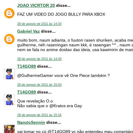
JOAO VICRTOR 20
disse...
FAZ UM VIDEO DO JOGO BULLY PARA XBOX
28 de agosto de 2011 às 14:33
Gabriel Vaz
disse...
muito bom, naum adianta, o fuuton rasen shuriken, acaba me
guilherme, néh raseningan naum kkk, é rasengan ^^ , naum a
nem se fala no anime doidao das ideia, usa kawimirin de mais
28 de agosto de 2011 às 14:43
T14GO89
disse...
@GulhermeGamer voce vê One Piece também ?
28 de agosto de 2011 às 15:03
T14GO89
disse...
Que revelação O.o
Não sabia que o @Kratos era Gay
28 de agosto de 2011 às 15:16
NarutoSennin
disse...
vai tomar no cú @T14GO89 vc não entendeu meu comentário 