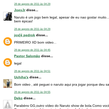
28 de agosto de 2011 às 04:29
JoeyJr
disse...
Naruto é um jogo bem legal, apesar de eu nao gostar muito....
bem épicas!
28 de agosto de 2011 às 04:29
jos[é pedrok
disse...
PRIMEIRO XD bom video...
28 de agosto de 2011 às 04:45
Pastor Salomão
disse...
legal
28 de agosto de 2011 às 04:51
Uchiha's
disse...
Bom video , até peguei o naruto aqui pra jogar porque deu s
28 de agosto de 2011 às 04:55
Deko
disse...
Parabéns GG,outro vídeo do Naruto show de bola.Como você 